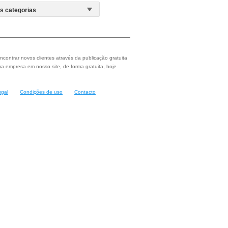
ncontrar novos clientes através da publicação gratuita
a empresa em nosso site, de forma gratuita, hoje
ugal
Condições de uso
Contacto