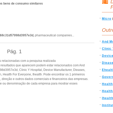
D
ros bens de consumo similares
F
Micro
Outr
768c31d57998d3957e3d,
pharmaceutical companies
...
And Mo
Clinic
Pág.
1
Device
 relacionadas com a pesquisa realizada
Dieas
esultados que aparecem podem estar relacionados com And
d3957e3d, Clinic Y Hospital, Device Manufacturer, Dieases,
Ehealt
h, Health For Everyone, Ihealth. Pode encontrar os 1 primeiros
Govern
, direção e outros dados comerciais e financeiros das empresas.
de ou denominação de cada empresa para mostrar esses
Health
Health
Ihealt
Institu