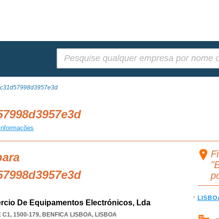
Pesquisar:
8c31d57998d3957e3d
57998d3957e3d
informações
Fi
para
"
57998d3957e3d
p
LISBO
ércio De Equipamentos Electrónicos, Lda
C1, 1500-179
,
BENFICA LISBOA
,
LISBOA