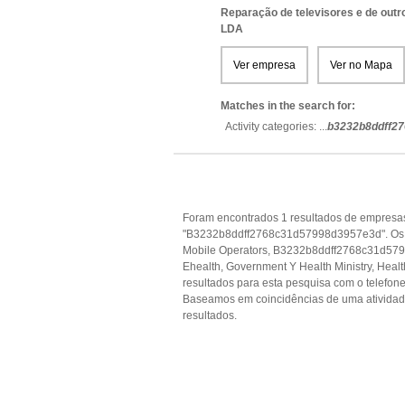
Reparação de televisores e de out
LDA
Ver empresa
Ver no Mapa
Matches in the search for:
Activity categories: ...
b3232b8ddff2
Foram encontrados 1 resultados de empresas
"B3232b8ddff2768c31d57998d3957e3d". Os r
Mobile Operators, B3232b8ddff2768c31d57998
Ehealth, Government Y Health Ministry, Healt
resultados para esta pesquisa com o telefone
Baseamos em coincidências de uma ativida
resultados.