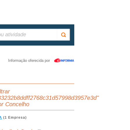
Informação oferecida por
ltrar
B3232b8ddff2768c31d57998d3957e3d"
or Concelho
A
(1 Empresa)