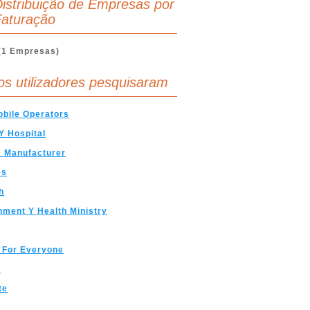
istribuição de Empresas por
aturação
(1 Empresas)
os utilizadores pesquisaram
bile Operators
 Y Hospital
 Manufacturer
es
h
ment Y Health Ministry
 For Everyone
h
te