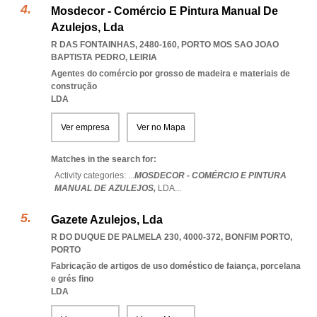
Mosdecor - Comércio E Pintura Manual De
Azulejos, Lda
R DAS FONTAINHAS, 2480-160
,
PORTO MOS SAO JOAO
BAPTISTA PEDRO
,
LEIRIA
Agentes do comércio por grosso de madeira e materiais de
construção
LDA
Ver empresa
Ver no Mapa
Matches in the search for:
Activity categories: ...
MOSDECOR - COMÉRCIO E PINTURA
MANUAL DE AZULEJOS,
LDA
...
Gazete Azulejos, Lda
R DO DUQUE DE PALMELA 230, 4000-372
,
BONFIM PORTO
,
PORTO
Fabricação de artigos de uso doméstico de faiança, porcelana
e grés fino
LDA