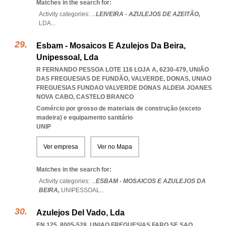
Matches in the search for:
Activity categories: ...
LEIVEIRA - AZULEJOS DE AZEITÃO,
LDA
...
Esbam - Mosaicos E Azulejos Da Beira,
Unipessoal, Lda
R FERNANDO PESSOA LOTE 116 LOJA A, 6230-479, UNIÃO
DAS FREGUESIAS DE FUNDÃO, VALVERDE, DONAS
,
UNIAO
FREGUESIAS FUNDAO VALVERDE DONAS ALDEIA JOANES
NOVA CABO
,
CASTELO BRANCO
Comércio por grosso de materiais de construção (exceto
madeira) e equipamento sanitário
UNIP
Ver empresa
Ver no Mapa
Matches in the search for:
Activity categories: ...
ESBAM - MOSAICOS E AZULEJOS DA
BEIRA,
UNIPESSOAL
...
Azulejos Del Vado, Lda
EN 125, 8005-528
,
UNIAO FREGUESIAS FARO SE SAO