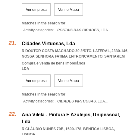
Ver empresa
Ver no Mapa
Matches in the search for:
Activity categories: ...
POSTAIS DAS CIDADES,
LDA
...
Cidades Virtuosas, Lda
R DOUTOR COSTA MACHADO 30 3ºDTO. LATERAL, 2330-146
,
NOSSA SENHORA FATIMA ENTRONCAMENTO
,
SANTAREM
Compra e venda de bens imobiliários
LDA
Ver empresa
Ver no Mapa
Matches in the search for:
Activity categories: ...
CIDADES VIRTUOSAS,
LDA
...
Ana Vilela - Pintura E Azulejos, Unipessoal,
Lda
R CLÁUDIO NUNES 70B, 1500-178
,
BENFICA LISBOA
,
LISBOA