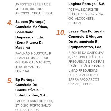
Logista Portugal, S.a.
AV FONTES PEREIRA DE
MELO 40, 1069-300
,
PCT VALE DA FONTE
ARROIOS LISBOA
,
LISBOA
COBERTA 153/167, 2894-
002
,
ALCOCHETE
,
Saipem (portugal) -
SETUBAL
Comércio Marítimo,
Lease Plan Portugal -
Sociedade
Comércio E Aluguer
Unipessoal, Lda
De Automóveis E
(zona Franca Da
Equipamentos, Lda
Madeira)
R FONTE DA CASPOLIMA
PAVILHÃO INDUSTRIAL R
8, 2770-190, UNIÃO DAS
PLATAFORMA 2A, 9200-
FREGUESIAS DE OEIRAS
047
,
CANICAL MACHICO
,
E SÃO JULIÃO DA BARRA
,
ILHA DA MADEIRA
UNIAO FREGUESIAS
FUNCHAL
OEIRAS SAO JULIAO
Bp Portugal -
BARRA PACO ARCOS
CAXIAS
,
LISBOA
Comércio De
Combustíveis E
Lubrificantes, S.a.
LAGOAS PARK EDIFÍCIO 3,
2740-266
,
PORTO SALVO
OEIRAS
,
LISBOA