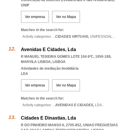
Construção de edifícios (residenciais e não residenciais)
UNIP
Ver empresa
Ver no Mapa
Matches in the search for:
Activity categories: ...
CIDADES VIRTUAIS,
UNIPESSOAL
...
Avenidas E Cidades, Lda
R MANUEL TEIXEIRA GOMES LOTE 104 6ºC, 1950-189
,
MARVILA LISBOA
,
LISBOA
Atividades de mediação imobiliária
LDA
Ver empresa
Ver no Mapa
Matches in the search for:
Activity categories: ...
AVENIDAS E CIDADES,
LDA
...
Cidades E Dinastias, Lda
R DO PINHEIRO MANSO 6, 2705-852
,
UNIAO FREGUESIAS