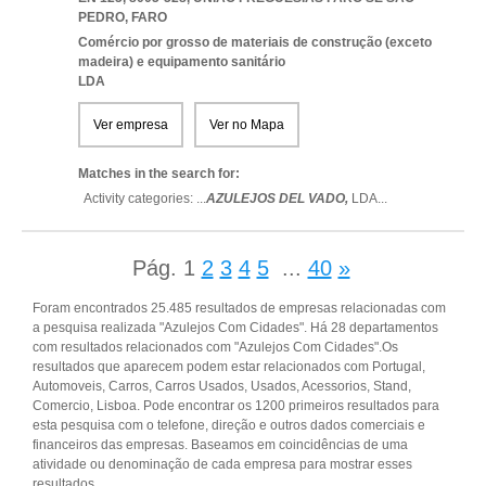
PEDRO
,
FARO
Comércio por grosso de materiais de construção (exceto
madeira) e equipamento sanitário
LDA
Ver empresa
Ver no Mapa
Matches in the search for:
Activity categories: ...
AZULEJOS DEL VADO,
LDA
...
Pág.
1
2
3
4
5
...
40
»
Foram encontrados 25.485 resultados de empresas relacionadas com
a pesquisa realizada "Azulejos Com Cidades". Há 28 departamentos
com resultados relacionados com "Azulejos Com Cidades".Os
resultados que aparecem podem estar relacionados com Portugal,
Automoveis, Carros, Carros Usados, Usados, Acessorios, Stand,
Comercio, Lisboa. Pode encontrar os 1200 primeiros resultados para
esta pesquisa com o telefone, direção e outros dados comerciais e
financeiros das empresas. Baseamos em coincidências de uma
atividade ou denominação de cada empresa para mostrar esses
resultados.