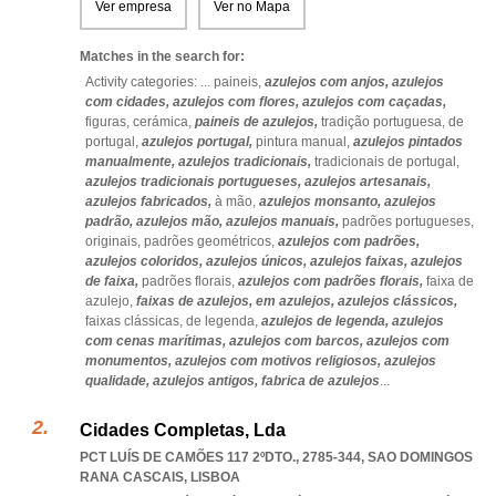
Ver empresa
Ver no Mapa
Matches in the search for:
Activity categories: ...
paineis,
azulejos com anjos,
azulejos
com cidades,
azulejos com flores,
azulejos com caçadas,
figuras,
cerámica,
paineis de azulejos,
tradição portuguesa,
de
portugal,
azulejos portugal,
pintura manual,
azulejos pintados
manualmente,
azulejos tradicionais,
tradicionais de portugal,
azulejos tradicionais portugueses,
azulejos artesanais,
azulejos fabricados,
à mão,
azulejos monsanto,
azulejos
padrão,
azulejos mão,
azulejos manuais,
padrões portugueses,
originais,
padrões geométricos,
azulejos com padrões,
azulejos coloridos,
azulejos únicos,
azulejos faixas,
azulejos
de faixa,
padrões florais,
azulejos com padrões florais,
faixa de
azulejo,
faixas de azulejos,
em azulejos,
azulejos clássicos,
faixas clássicas,
de legenda,
azulejos de legenda,
azulejos
com cenas marítimas,
azulejos com barcos,
azulejos com
monumentos,
azulejos com motivos religiosos,
azulejos
qualidade,
azulejos antigos,
fabrica de azulejos
...
Cidades Completas, Lda
PCT LUÍS DE CAMÕES 117 2ºDTO., 2785-344
,
SAO DOMINGOS
RANA CASCAIS
,
LISBOA