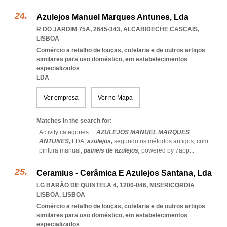
Azulejos Manuel Marques Antunes, Lda
R DO JARDIM 75A, 2645-343
,
ALCABIDECHE CASCAIS
,
LISBOA
Comércio a retalho de louças, cutelaria e de outros artigos
similares para uso doméstico, em estabelecimentos
especializados
LDA
Ver empresa
Ver no Mapa
Matches in the search for:
Activity categories: ...
AZULEJOS MANUEL MARQUES
ANTUNES,
LDA,
azulejos,
segundo os métodos antigos,
com
pintura manual,
paineis de azulejos,
powered by 7app
...
Ceramius - Cerâmica E Azulejos Santana, Lda
LG BARÃO DE QUINTELA 4, 1200-046
,
MISERICORDIA
LISBOA
,
LISBOA
Comércio a retalho de louças, cutelaria e de outros artigos
similares para uso doméstico, em estabelecimentos
especializados