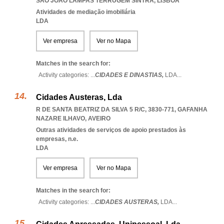
SAO JOAO LAMPAS TERRUGEM SINTRA
,
LISBOA
Atividades de mediação imobiliária
LDA
Ver empresa
Ver no Mapa
Matches in the search for:
Activity categories: ...
CIDADES E DINASTIAS,
LDA
...
Cidades Austeras, Lda
R DE SANTA BEATRIZ DA SILVA 5 R/C, 3830-771
,
GAFANHA
NAZARE ILHAVO
,
AVEIRO
Outras atividades de serviços de apoio prestados às
empresas, n.e.
LDA
Ver empresa
Ver no Mapa
Matches in the search for:
Activity categories: ...
CIDADES AUSTERAS,
LDA
...