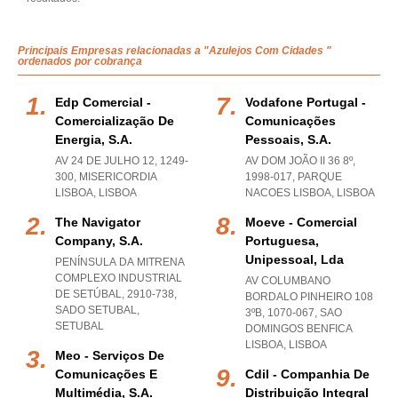
Principais Empresas relacionadas a "Azulejos Com Cidades "
ordenados por cobrança
Edp Comercial -
Vodafone Portugal -
Comercialização De
Comunicações
Energia, S.a.
Pessoais, S.a.
AV 24 DE JULHO 12, 1249-
AV DOM JOÃO II 36 8º,
300
,
MISERICORDIA
1998-017
,
PARQUE
LISBOA
,
LISBOA
NACOES LISBOA
,
LISBOA
The Navigator
Moeve - Comercial
Company, S.a.
Portuguesa,
Unipessoal, Lda
PENÍNSULA DA MITRENA
COMPLEXO INDUSTRIAL
AV COLUMBANO
DE SETÚBAL, 2910-738
,
BORDALO PINHEIRO 108
SADO SETUBAL
,
3ºB, 1070-067
,
SAO
SETUBAL
DOMINGOS BENFICA
LISBOA
,
LISBOA
Meo - Serviços De
Comunicações E
Cdil - Companhia De
Multimédia, S.a.
Distribuição Integral