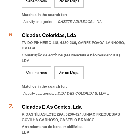
Ver empresa
Ver no Mapa
Matches in the search for:
Activity categories: ...
GAZETE AZULEJOS,
LDA
...
Cidades Coloridas, Lda
TV DO PINHEIRO 118, 4830-289
,
GARFE POVOA LANHOSO
,
BRAGA
Construção de edifícios (residenciais e não residenciais)
LDA
Ver empresa
Ver no Mapa
Matches in the search for:
Activity categories: ...
CIDADES COLORIDAS,
LDA
...
Cidades E As Gentes, Lda
R DAS TÍLIAS LOTE 29A, 6200-024
,
UNIAO FREGUESIAS
COVILHA CANHOSO
,
CASTELO BRANCO
Arrendamento de bens imobiliários
LDA