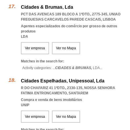
Cidades & Brumas, Lda
PCT DAS AVENCAS 189 BLOCO A 1ºDTO., 2775-345
,
UNIAO
FREGUESIAS CARCAVELOS PAREDE CASCAIS
,
LISBOA
Agentes especializados do comércio por grosso de outros
produtos
LDA
Ver empresa
Ver no Mapa
Matches in the search for:
Activity categories: ...
CIDADES & BRUMAS,
LDA
...
Cidades Espelhadas, Unipessoal, Lda
R DO CHAFARIZ 41 1ºDTO., 2330-135
,
NOSSA SENHORA
FATIMA ENTRONCAMENTO
,
SANTAREM
Compra e venda de bens imobiliários
UNIP
Ver empresa
Ver no Mapa
Matches in the search for: