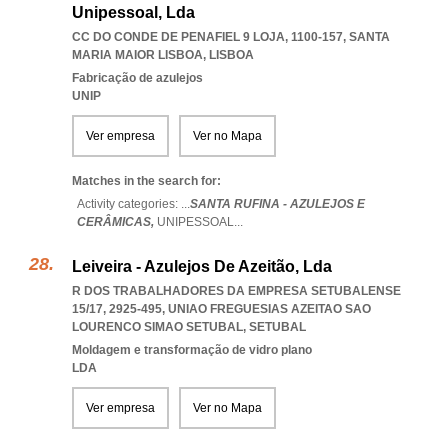
Unipessoal, Lda
CC DO CONDE DE PENAFIEL 9 LOJA, 1100-157
,
SANTA
MARIA MAIOR LISBOA
,
LISBOA
Fabricação de azulejos
UNIP
Ver empresa
Ver no Mapa
Matches in the search for:
Activity categories: ...
SANTA RUFINA - AZULEJOS E
CERÂMICAS,
UNIPESSOAL
...
Leiveira - Azulejos De Azeitão, Lda
R DOS TRABALHADORES DA EMPRESA SETUBALENSE
15/17, 2925-495
,
UNIAO FREGUESIAS AZEITAO SAO
LOURENCO SIMAO SETUBAL
,
SETUBAL
Moldagem e transformação de vidro plano
LDA
Ver empresa
Ver no Mapa