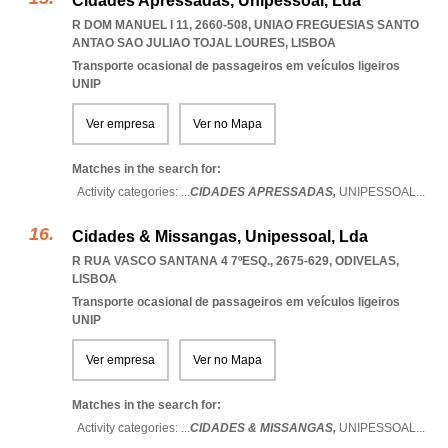
Cidades Apressadas, Unipessoal, Lda
R DOM MANUEL I 11, 2660-508
,
UNIAO FREGUESIAS SANTO
ANTAO SAO JULIAO TOJAL LOURES
,
LISBOA
Transporte ocasional de passageiros em veículos ligeiros
UNIP
Ver empresa
Ver no Mapa
Matches in the search for:
Activity categories: ...
CIDADES APRESSADAS,
UNIPESSOAL
...
Cidades & Missangas, Unipessoal, Lda
R RUA VASCO SANTANA 4 7ºESQ., 2675-629
,
ODIVELAS
,
LISBOA
Transporte ocasional de passageiros em veículos ligeiros
UNIP
Ver empresa
Ver no Mapa
Matches in the search for:
Activity categories: ...
CIDADES & MISSANGAS,
UNIPESSOAL
...