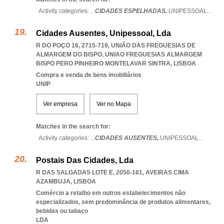
Activity categories: ...
CIDADES ESPELHADAS,
UNIPESSOAL
...
Cidades Ausentes, Unipessoal, Lda
R DO POÇO 16, 2715-719, UNIÃO DAS FREGUESIAS DE
ALMARGEM DO BISPO
,
UNIAO FREGUESIAS ALMARGEM
BISPO PERO PINHEIRO MONTELAVAR SINTRA
,
LISBOA
Compra e venda de bens imobiliários
UNIP
Ver empresa
Ver no Mapa
Matches in the search for:
Activity categories: ...
CIDADES AUSENTES,
UNIPESSOAL
...
Postais Das Cidades, Lda
R DAS SALGADAS LOTE E, 2050-161
,
AVEIRAS CIMA
AZAMBUJA
,
LISBOA
Comércio a retalho em outros estabelecimentos não
especializados, sem predominância de produtos alimentares,
bebidas ou tabaco
LDA