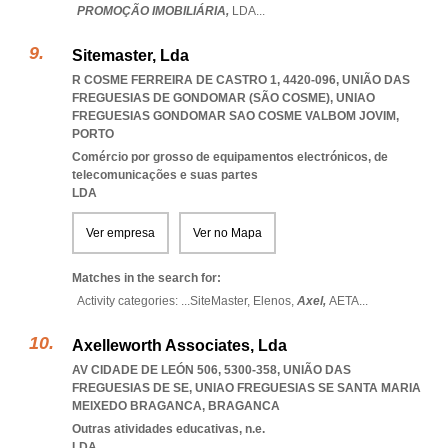
PROMOÇÃO IMOBILIÁRIA,
LDA
...
Sitemaster, Lda
R COSME FERREIRA DE CASTRO 1, 4420-096, UNIÃO DAS
FREGUESIAS DE GONDOMAR (SÃO COSME)
,
UNIAO
FREGUESIAS GONDOMAR SAO COSME VALBOM JOVIM
,
PORTO
Comércio por grosso de equipamentos electrónicos, de
telecomunicações e suas partes
LDA
Ver empresa
Ver no Mapa
Matches in the search for:
Activity categories: ...
SiteMaster,
Elenos,
Axel,
AETA
...
Axelleworth Associates, Lda
AV CIDADE DE LEÓN 506, 5300-358, UNIÃO DAS
FREGUESIAS DE SE
,
UNIAO FREGUESIAS SE SANTA MARIA
MEIXEDO BRAGANCA
,
BRAGANCA
Outras atividades educativas, n.e.
LDA