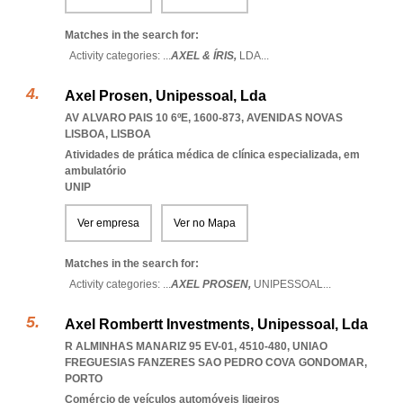
Matches in the search for:
Activity categories: ...
AXEL & ÍRIS,
LDA
...
Axel Prosen, Unipessoal, Lda
AV ALVARO PAIS 10 6ºE, 1600-873
,
AVENIDAS NOVAS
LISBOA
,
LISBOA
Atividades de prática médica de clínica especializada, em
ambulatório
UNIP
Ver empresa
Ver no Mapa
Matches in the search for:
Activity categories: ...
AXEL PROSEN,
UNIPESSOAL
...
Axel Rombertt Investments, Unipessoal, Lda
R ALMINHAS MANARIZ 95 EV-01, 4510-480
,
UNIAO
FREGUESIAS FANZERES SAO PEDRO COVA GONDOMAR
,
PORTO
Comércio de veículos automóveis ligeiros