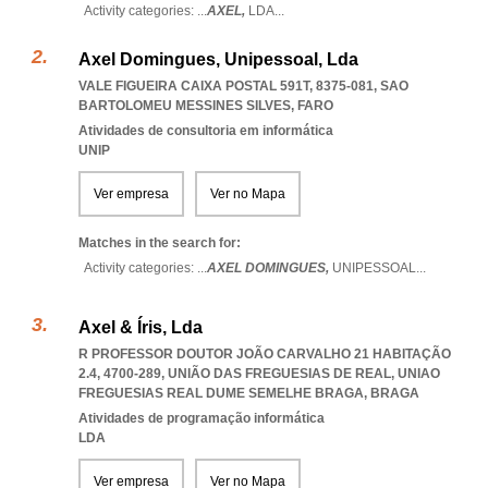
Activity categories: ...
AXEL,
LDA
...
Axel Domingues, Unipessoal, Lda
VALE FIGUEIRA CAIXA POSTAL 591T, 8375-081
,
SAO
BARTOLOMEU MESSINES SILVES
,
FARO
Atividades de consultoria em informática
UNIP
Ver empresa
Ver no Mapa
Matches in the search for:
Activity categories: ...
AXEL DOMINGUES,
UNIPESSOAL
...
Axel & Íris, Lda
R PROFESSOR DOUTOR JOÃO CARVALHO 21 HABITAÇÃO
2.4, 4700-289, UNIÃO DAS FREGUESIAS DE REAL
,
UNIAO
FREGUESIAS REAL DUME SEMELHE BRAGA
,
BRAGA
Atividades de programação informática
LDA
Ver empresa
Ver no Mapa