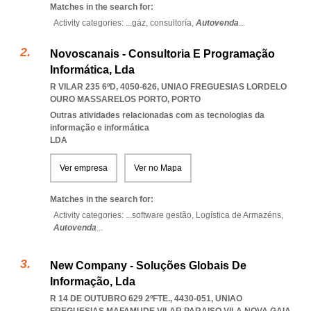
Matches in the search for:
Activity categories: ...
gáz,
consultoría,
Autovenda
...
Novoscanais - Consultoria E Programação
Informática, Lda
R VILAR 235 6ºD, 4050-626
,
UNIAO FREGUESIAS LORDELO
OURO MASSARELOS PORTO
,
PORTO
Outras atividades relacionadas com as tecnologias da
informação e informática
LDA
Ver empresa
Ver no Mapa
Matches in the search for:
Activity categories: ...
software gestão,
Logística de Armazéns,
Autovenda
...
New Company - Soluções Globais De
Informação, Lda
R 14 DE OUTUBRO 629 2ºFTE., 4430-051
,
UNIAO