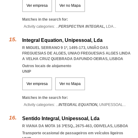
Ver empresa
Ver no Mapa
Matches in the search for:
Activity categories: ...
PERSPECTIVA INTEGRAL,
LDA
...
Integral Equation, Unipessoal, Lda
R MIGUEL SERRANO 9 1º, 1495-173, UNIÃO DAS
FREGUESIAS DE ALGES
,
UNIAO FREGUESIAS ALGES LINDA
A VELHA CRUZ QUEBRADA DAFUNDO OEIRAS
,
LISBOA
Outros locais de alojamento
UNIP
Ver empresa
Ver no Mapa
Matches in the search for:
Activity categories: ...
INTEGRAL EQUATION,
UNIPESSOAL
...
Sentido Integral, Unipessoal, Lda
R VIANA DA MOTA 16 3ºESQ., 2675-463
,
ODIVELAS
,
LISBOA
Transporte ocasional de passageiros em veículos ligeiros