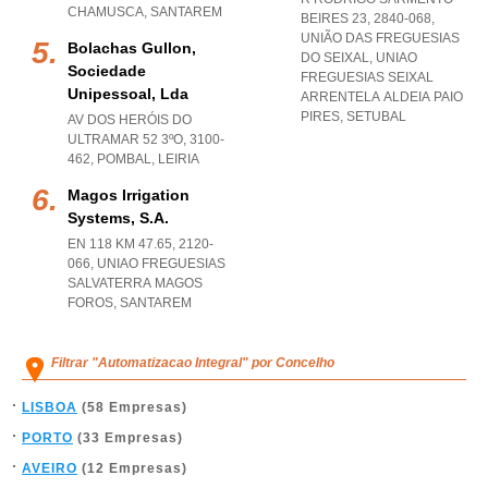
CHAMUSCA
,
SANTAREM
BEIRES 23, 2840-068,
UNIÃO DAS FREGUESIAS
Bolachas Gullon,
DO SEIXAL
,
UNIAO
Sociedade
FREGUESIAS SEIXAL
Unipessoal, Lda
ARRENTELA ALDEIA PAIO
PIRES
,
SETUBAL
AV DOS HERÓIS DO
ULTRAMAR 52 3ºO, 3100-
462
,
POMBAL
,
LEIRIA
Magos Irrigation
Systems, S.a.
EN 118 KM 47.65, 2120-
066
,
UNIAO FREGUESIAS
SALVATERRA MAGOS
FOROS
,
SANTAREM
Filtrar "Automatizacao Integral" por Concelho
LISBOA
(58 Empresas)
PORTO
(33 Empresas)
AVEIRO
(12 Empresas)