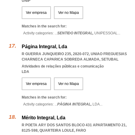
UNIP
Ver empresa
Ver no Mapa
Matches in the search for:
Activity categories: ...
SENTIDO INTEGRAL,
UNIPESSOAL
...
Página Integral, Lda
R GUERRA JUNQUEIRO 235, 2820-072
,
UNIAO FREGUESIAS
CHARNECA CAPARICA SOBREDA ALMADA
,
SETUBAL
Atividades de relações públicas e comunicação
LDA
Ver empresa
Ver no Mapa
Matches in the search for:
Activity categories: ...
PÁGINA INTEGRAL,
LDA
...
Mérito Integral, Lda
R POETA ARY DOS SANTOS BLOCO 431 APARTAMENTO 21,
8125-598
,
QUARTEIRA LOULE
,
FARO