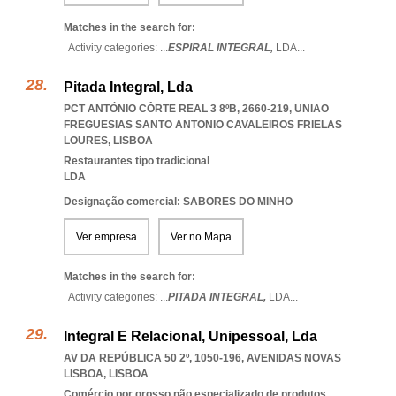
Matches in the search for:
Activity categories: ...
ESPIRAL INTEGRAL,
LDA
...
Pitada Integral, Lda
PCT ANTÓNIO CÔRTE REAL 3 8ºB, 2660-219
,
UNIAO
FREGUESIAS SANTO ANTONIO CAVALEIROS FRIELAS
LOURES
,
LISBOA
Restaurantes tipo tradicional
LDA
Designação comercial: SABORES DO MINHO
Ver empresa
Ver no Mapa
Matches in the search for:
Activity categories: ...
PITADA INTEGRAL,
LDA
...
Integral E Relacional, Unipessoal, Lda
AV DA REPÚBLICA 50 2º, 1050-196
,
AVENIDAS NOVAS
LISBOA
,
LISBOA
Comércio por grosso não especializado de produtos