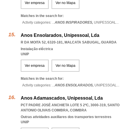
Ver empresa
Ver no Mapa
Matches in the search for:
Activity categories: ...
ANOS INSPIRADORES,
UNIPESSOAL
...
Anos Ensolarados, Unipessoal, Lda
R DA MOITA 52, 6320-181
,
MALCATA SABUGAL
,
GUARDA
Instalação eléctrica
UNIP
Ver empresa
Ver no Mapa
Matches in the search for:
Activity categories: ...
ANOS ENSOLARADOS,
UNIPESSOAL
...
Anos Adamascados, Unipessoal, Lda
PCT PADRE JOSÉ ANCHIETA LOTE 5 2ºC, 3000-319
,
SANTO
ANTONIO OLIVAIS COIMBRA
,
COIMBRA
Outras atividades auxiliares dos transportes terrestres
UNIP