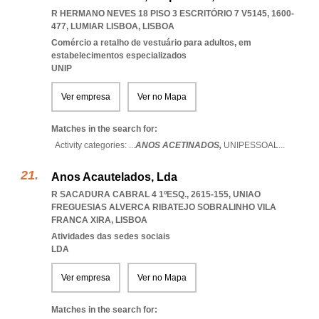
R HERMANO NEVES 18 PISO 3 ESCRITÓRIO 7 V5145, 1600-
477
,
LUMIAR LISBOA
,
LISBOA
Comércio a retalho de vestuário para adultos, em
estabelecimentos especializados
UNIP
Ver empresa
Ver no Mapa
Matches in the search for:
Activity categories: ...
ANOS ACETINADOS,
UNIPESSOAL
...
Anos Acautelados, Lda
R SACADURA CABRAL 4 1ºESQ., 2615-155
,
UNIAO
FREGUESIAS ALVERCA RIBATEJO SOBRALINHO VILA
FRANCA XIRA
,
LISBOA
Atividades das sedes sociais
LDA
Ver empresa
Ver no Mapa
Matches in the search for: