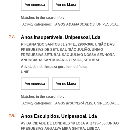
Ver empresa
Ver no Mapa
Matches in the search for:
Activity categories: ...
ANOS ADAMASCADOS,
UNIPESSOAL
...
Anos Insuperáveis, Unipessoal, Lda
R FERNANDO SANTOS 31 2ºFTE., 2900-366, UNIÃO DAS
FREGUESIAS DE SETUBAL (SÃO JULIÃO
,
UNIAO
FREGUESIAS SETUBAL SAO JULIAO NOSSA SENHORA
ANUNCIADA SANTA MARIA GRACA
,
SETUBAL
Atividades de limpeza geral em edifícios
UNIP
Ver empresa
Ver no Mapa
Matches in the search for:
Activity categories: ...
ANOS INSUPERÁVEIS,
UNIPESSOAL
...
Anos Esculpidos, Unipessoal, Lda
AV DA CIDADE DE LONDRES 48 LOJA A, 2735-455
,
UNIAO
FREGUESIAS AGUALVA MIRA SINTRA
,
LISBOA