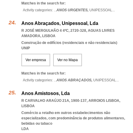
Matches in the search for:
Activity categories: ...
ANOS URGENTES,
UNIPESSOAL
...
Anos Abraçados, Unipessoal, Lda
R JOSÉ MERGULHÃO 4 4ºC, 2720-328
,
AGUAS LIVRES
AMADORA
,
LISBOA
Construção de edifícios (residenciais e não residenciais)
UNIP
Ver empresa
Ver no Mapa
Matches in the search for:
Activity categories: ...
ANOS ABRAÇADOS,
UNIPESSOAL
...
Anos Amistosos, Lda
R CARVALHO ARAÚJO 21A, 1900-137
,
ARROIOS LISBOA
,
LISBOA
Comércio a retalho em outros estabelecimentos não
especializados, com predominância de produtos alimentares,
bebidas ou tabaco
LDA