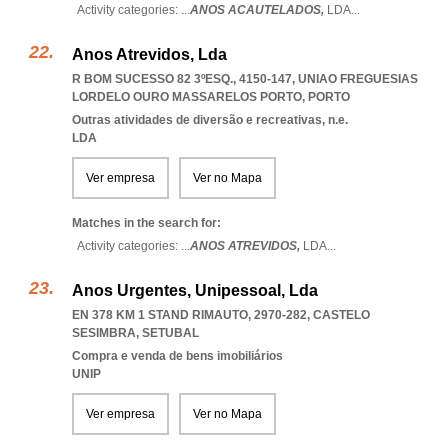
Activity categories: ...
ANOS ACAUTELADOS,
LDA
...
Anos Atrevidos, Lda
R BOM SUCESSO 82 3ºESQ., 4150-147
,
UNIAO FREGUESIAS
LORDELO OURO MASSARELOS PORTO
,
PORTO
Outras atividades de diversão e recreativas, n.e.
LDA
Ver empresa
Ver no Mapa
Matches in the search for:
Activity categories: ...
ANOS ATREVIDOS,
LDA
...
Anos Urgentes, Unipessoal, Lda
EN 378 KM 1 STAND RIMAUTO, 2970-282
,
CASTELO
SESIMBRA
,
SETUBAL
Compra e venda de bens imobiliários
UNIP
Ver empresa
Ver no Mapa