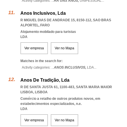
Activity categories: ...
HÁ UNS ANOS,
UNIPESSOAL
...
Anos Inclusivos, Lda
R MIGUEL DIAS DE ANDRADE 15, 8150-112
,
SAO BRAS
ALPORTEL
,
FARO
Alojamento mobilado para turistas
LDA
Ver empresa
Ver no Mapa
Matches in the search for:
Activity categories: ...
ANOS INCLUSIVOS,
LDA
...
Anos De Tradição, Lda
R DE SANTA JUSTA 61, 1100-483
,
SANTA MARIA MAIOR
LISBOA
,
LISBOA
Comércio a retalho de outros produtos novos, em
estabelecimentos especializados, n.e.
LDA
Ver empresa
Ver no Mapa