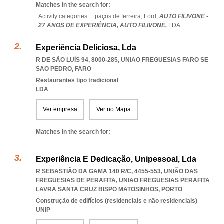
Matches in the search for:
Activity categories: ...
paços de ferreira,
Ford,
AUTO FILIVONE -
27 ANOS DE EXPERIÊNCIA,
AUTO FILIVONE,
LDA
...
Experiência Deliciosa, Lda
R DE SÃO LUÍS 94, 8000-285
,
UNIAO FREGUESIAS FARO SE
SAO PEDRO
,
FARO
Restaurantes tipo tradicional
LDA
Ver empresa
Ver no Mapa
Matches in the search for:
Experiência E Dedicação, Unipessoal, Lda
R SEBASTIÃO DA GAMA 140 R/C, 4455-553, UNIÃO DAS
FREGUESIAS DE PERAFITA
,
UNIAO FREGUESIAS PERAFITA
LAVRA SANTA CRUZ BISPO MATOSINHOS
,
PORTO
Construção de edifícios (residenciais e não residenciais)
UNIP