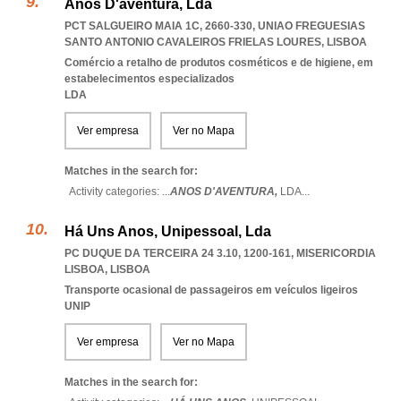
Anos D'aventura, Lda
PCT SALGUEIRO MAIA 1C, 2660-330
,
UNIAO FREGUESIAS
SANTO ANTONIO CAVALEIROS FRIELAS LOURES
,
LISBOA
Comércio a retalho de produtos cosméticos e de higiene, em
estabelecimentos especializados
LDA
Ver empresa
Ver no Mapa
Matches in the search for:
Activity categories: ...
ANOS D'AVENTURA,
LDA
...
Há Uns Anos, Unipessoal, Lda
PC DUQUE DA TERCEIRA 24 3.10, 1200-161
,
MISERICORDIA
LISBOA
,
LISBOA
Transporte ocasional de passageiros em veículos ligeiros
UNIP
Ver empresa
Ver no Mapa
Matches in the search for: