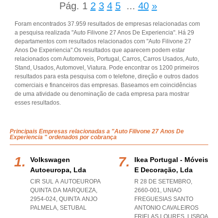
Pág.
1
2
3
4
5
...
40
»
Foram encontrados 37.959 resultados de empresas relacionadas com
a pesquisa realizada "Auto Filivone 27 Anos De Experiencia". Há 29
departamentos com resultados relacionados com "Auto Filivone 27
Anos De Experiencia".Os resultados que aparecem podem estar
relacionados com Automoveis, Portugal, Carros, Carros Usados, Auto,
Stand, Usados, Automovel, Viatura. Pode encontrar os 1200 primeiros
resultados para esta pesquisa com o telefone, direção e outros dados
comerciais e financeiros das empresas. Baseamos em coincidências
de uma atividade ou denominação de cada empresa para mostrar
esses resultados.
Principais Empresas relacionadas a "Auto Filivone 27 Anos De
Experiencia " ordenados por cobrança
Volkswagen
Ikea Portugal - Móveis
Autoeuropa, Lda
E Decoração, Lda
CIR SUL A AUTOEUROPA
R 28 DE SETEMBRO,
QUINTA DA MARQUEZA,
2660-001
,
UNIAO
2954-024
,
QUINTA ANJO
FREGUESIAS SANTO
PALMELA
,
SETUBAL
ANTONIO CAVALEIROS
FRIELAS LOURES
,
LISBOA