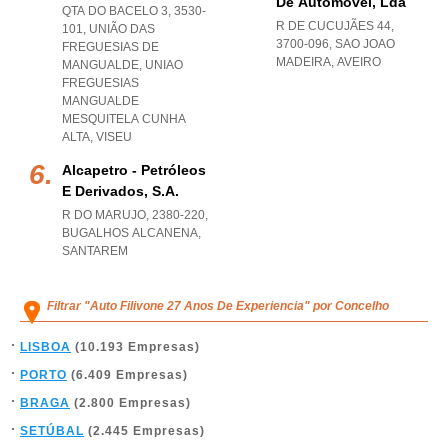
De Automóvel, Lda
QTA DO BACELO 3, 3530-
R DE CUCUJÃES 44,
101, UNIÃO DAS
3700-096
,
SAO JOAO
FREGUESIAS DE
MADEIRA
,
AVEIRO
MANGUALDE
,
UNIAO
FREGUESIAS
MANGUALDE
MESQUITELA CUNHA
ALTA
,
VISEU
Alcapetro - Petróleos
E Derivados, S.a.
R DO MARUJO, 2380-220
,
BUGALHOS ALCANENA
,
SANTAREM
Filtrar "Auto Filivone 27 Anos De Experiencia" por Concelho
LISBOA
(10.193 Empresas)
PORTO
(6.409 Empresas)
BRAGA
(2.800 Empresas)
SETÚBAL
(2.445 Empresas)