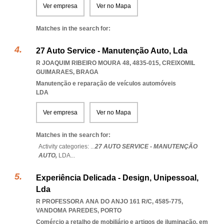
Ver empresa
Ver no Mapa
Matches in the search for:
27 Auto Service - Manutenção Auto, Lda
R JOAQUIM RIBEIRO MOURA 48, 4835-015
,
CREIXOMIL
GUIMARAES
,
BRAGA
Manutenção e reparação de veículos automóveis
LDA
Ver empresa
Ver no Mapa
Matches in the search for:
Activity categories: ...
27 AUTO SERVICE - MANUTENÇÃO
AUTO,
LDA
...
Experiência Delicada - Design, Unipessoal,
Lda
R PROFESSORA ANA DO ANJO 161 R/C, 4585-775
,
VANDOMA PAREDES
,
PORTO
Comércio a retalho de mobiliário e artigos de iluminação, em