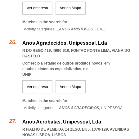
Ver empresa
Ver no Mapa
Matches in the search for:
Activity categories: ...
ANOS AMISTOSOS,
LDA
...
Anos Agradecidos, Unipessoal, Lda
R DO REGO 419, 4990-610
,
FONTAO PONTE LIMA
,
VIANA DO
CASTELO
Comércio a retalho de outros produtos novos, em
estabelecimentos especializados, n.e.
UNIP
Ver empresa
Ver no Mapa
Matches in the search for:
Activity categories: ...
ANOS AGRADECIDOS,
UNIPESSOAL
...
Anos Acrobatas, Unipessoal, Lda
R FIALHO DE ALMEIDA 14 2ESQ. EI05, 1070-129
,
AVENIDAS
NOVAS LISBOA
,
LISBOA