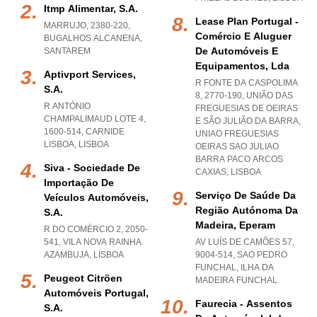
Itmp Alimentar, S.a.
Lease Plan Portugal -
MARRUJO, 2380-220
,
Comércio E Aluguer
BUGALHOS ALCANENA
,
De Automóveis E
SANTAREM
Equipamentos, Lda
Aptivport Services,
R FONTE DA CASPOLIMA
S.a.
8, 2770-190, UNIÃO DAS
R ANTÓNIO
FREGUESIAS DE OEIRAS
CHAMPALIMAUD LOTE 4,
E SÃO JULIÃO DA BARRA
,
1600-514
,
CARNIDE
UNIAO FREGUESIAS
LISBOA
,
LISBOA
OEIRAS SAO JULIAO
BARRA PACO ARCOS
Siva - Sociedade De
CAXIAS
,
LISBOA
Importação De
Serviço De Saúde Da
Veículos Automóveis,
Região Autónoma Da
S.a.
Madeira, Eperam
R DO COMÉRCIO 2, 2050-
541
,
VILA NOVA RAINHA
AV LUÍS DE CAMÕES 57,
AZAMBUJA
,
LISBOA
9004-514
,
SAO PEDRO
FUNCHAL
,
ILHA DA
Peugeot Citröen
MADEIRA FUNCHAL
Automóveis Portugal,
Faurecia - Assentos
S.a.