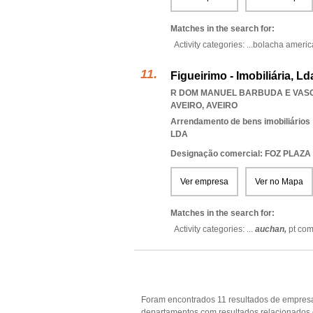
Matches in the search for:
Activity categories: ...
bolacha ameri
Figueirimo - Imobiliária, Ld
R DOM MANUEL BARBUDA E VASC
AVEIRO
,
AVEIRO
Arrendamento de bens imobiliários
LDA
Designação comercial: FOZ PLAZA
Ver empresa
Ver no Mapa
Matches in the search for:
Activity categories: ...
auchan,
pt co
Foram encontrados 11 resultados de empresa
departamentos com resultados relacionados