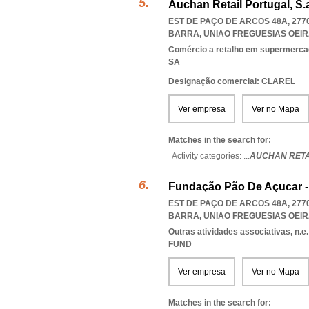
Auchan Retail Portugal, S.
EST DE PAÇO DE ARCOS 48A, 277
BARRA
,
UNIAO FREGUESIAS OEI
Comércio a retalho em supermerca
SA
Designação comercial: CLAREL
Ver empresa
Ver no Mapa
Matches in the search for:
Activity categories: ...
AUCHAN RETA
Fundação Pão De Açucar 
EST DE PAÇO DE ARCOS 48A, 277
BARRA
,
UNIAO FREGUESIAS OEI
Outras atividades associativas, n.e.
FUND
Ver empresa
Ver no Mapa
Matches in the search for: