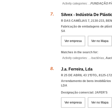
Activity categories: ...
FUNDAÇÃO PÃ
Silvex - Indústria De Plásti
R DAS CAMÉLIAS 7, 2130-233
,
BEN
Fabricação de embalagens de plást
SA
Ver empresa
Ver no Mapa
Matches in the search for:
Activity categories: ...
-bactérias,
Auc
J.a. Ferreira, Lda
R 25 DE ABRIL 43 1ºDTO., 8125-172
Arrendamento de bens imobiliários
LDA
Designação comercial: JAFER'S
Ver empresa
Ver no Mapa