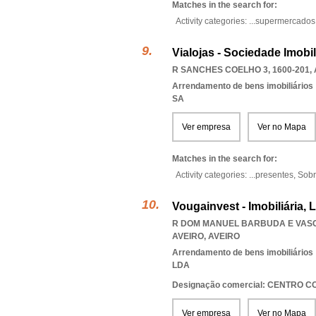
Matches in the search for:
Activity categories: ...
supermercados
Vialojas - Sociedade Imobili
R SANCHES COELHO 3, 1600-201
,
Arrendamento de bens imobiliários
SA
Ver empresa
Ver no Mapa
Matches in the search for:
Activity categories: ...
presentes,
Sobr
Vougainvest - Imobiliária, 
R DOM MANUEL BARBUDA E VASC
AVEIRO
,
AVEIRO
Arrendamento de bens imobiliários
LDA
Designação comercial: CENTRO C
Ver empresa
Ver no Mapa