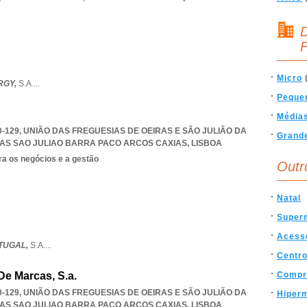
D
F
Micro
RGY,
S.A.
...
Peque
Média
0-129, UNIÃO DAS FREGUESIAS DE OEIRAS E SÃO JULIÃO DA
Grand
RAS SAO JULIAO BARRA PACO ARCOS CAXIAS
,
LISBOA
ra os negócios e a gestão
Outr
Natal
Super
Acess
TUGAL,
S.A.
...
Centro
De Marcas, S.a.
Compr
0-129, UNIÃO DAS FREGUESIAS DE OEIRAS E SÃO JULIÃO DA
Hiper
RAS SAO JULIAO BARRA PACO ARCOS CAXIAS
,
LISBOA