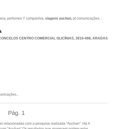
cana,
perfumes Y companhia,
viagens auchan,
pt comunicações
...
a
ONCELOS CENTRO COMERCIAL GLICÍNIAS, 3810-498
,
ARADAS
municações
...
Pág.
1
s relacionadas com a pesquisa realizada "Auchan". Há 4
 com "Auchan".Os resultados que aparecem podem estar