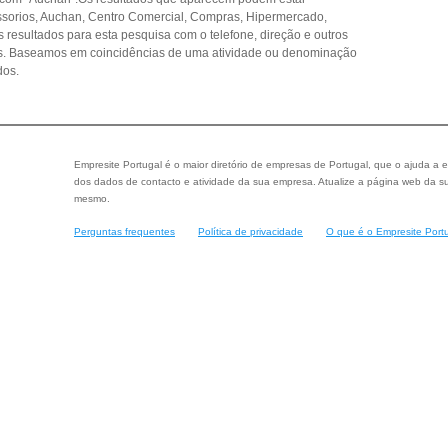
sorios, Auchan, Centro Comercial, Compras, Hipermercado,
 resultados para esta pesquisa com o telefone, direção e outros
as. Baseamos em coincidências de uma atividade ou denominação
dos.
Empresite Portugal é o maior diretório de empresas de Portugal, que o ajuda a e
dos dados de contacto e atividade da sua empresa. Atualize a página web da su
mesmo.
Perguntas frequentes
Política de privacidade
O que é o Empresite Port