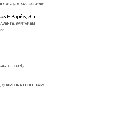
O DE AÇUCAR - AUCHAN
...
cos E Papéis, S.a.
AVENTE
,
SANTAREM
ico
han,
auto serviço
...
,
QUARTEIRA LOULE
,
FARO