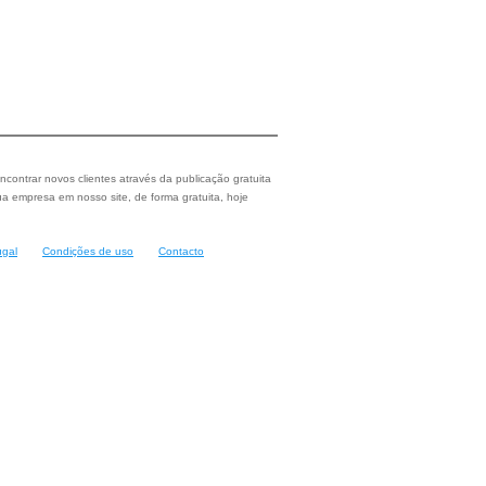
ncontrar novos clientes através da publicação gratuita
a empresa em nosso site, de forma gratuita, hoje
ugal
Condições de uso
Contacto