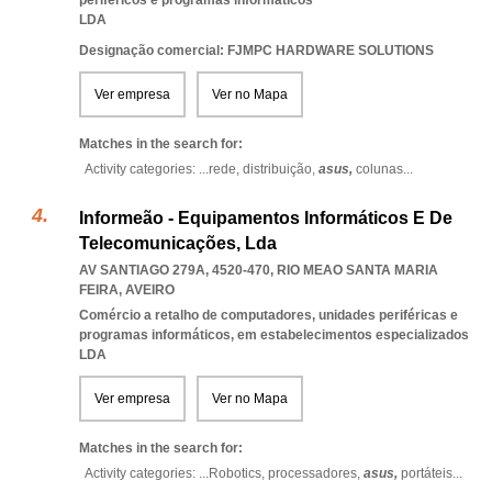
periféricos e programas informáticos
LDA
Designação comercial: FJMPC HARDWARE SOLUTIONS
Ver empresa
Ver no Mapa
Matches in the search for:
Activity categories: ...
rede,
distribuição,
asus,
colunas
...
Informeão - Equipamentos Informáticos E De
Telecomunicações, Lda
AV SANTIAGO 279A, 4520-470
,
RIO MEAO SANTA MARIA
FEIRA
,
AVEIRO
Comércio a retalho de computadores, unidades periféricas e
programas informáticos, em estabelecimentos especializados
LDA
Ver empresa
Ver no Mapa
Matches in the search for:
Activity categories: ...
Robotics,
processadores,
asus,
portáteis
...