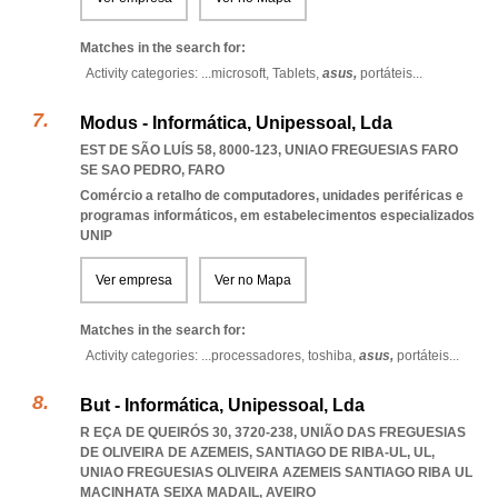
Matches in the search for:
Activity categories: ...
microsoft,
Tablets,
asus,
portáteis
...
Modus - Informática, Unipessoal, Lda
EST DE SÃO LUÍS 58, 8000-123
,
UNIAO FREGUESIAS FARO
SE SAO PEDRO
,
FARO
Comércio a retalho de computadores, unidades periféricas e
programas informáticos, em estabelecimentos especializados
UNIP
Ver empresa
Ver no Mapa
Matches in the search for:
Activity categories: ...
processadores,
toshiba,
asus,
portáteis
...
But - Informática, Unipessoal, Lda
R EÇA DE QUEIRÓS 30, 3720-238, UNIÃO DAS FREGUESIAS
DE OLIVEIRA DE AZEMEIS, SANTIAGO DE RIBA-UL, UL
,
UNIAO FREGUESIAS OLIVEIRA AZEMEIS SANTIAGO RIBA UL
MACINHATA SEIXA MADAIL
,
AVEIRO