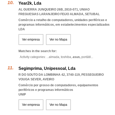
Year2k, Lda
AL GUERRA JUNQUEIRO 26B, 2810-071
,
UNIAO
FREGUESIAS LARANJEIRO FEIJO ALMADA
,
SETUBAL
Comércio a retalho de computadores, unidades periféricas e
programas informáticos, em estabelecimentos especializados
LDA
Ver empresa
Ver no Mapa
Matches in the search for:
Activity categories: ...
almada,
toshiba,
asus,
portátil
...
Segimprima, Unipessoal, Lda
R DO SOUTO DA LOMBINHA 42, 3740-119
,
PESSEGUEIRO
VOUGA SEVER
,
AVEIRO
Comércio por grosso de computadores, equipamentos
periféricos e programas informáticos
UNIP
Ver empresa
Ver no Mapa