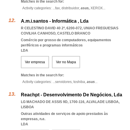
Matches in the search for:
Activity categories: ...
fax,
distribuidor,
asus,
XEROX
...
A.m.i.santos - Informática , Lda
R CELESTINO DAVID 40 2º, 6200-072
,
UNIAO FREGUESIAS
COVILHA CANHOSO
,
CASTELO BRANCO
Comércio por grosso de computadores, equipamentos
periféricos e programas informáticos
LDA
Ver empresa
Ver no Mapa
Matches in the search for:
Activity categories: ...
servidores,
toshiba,
asus
...
Reachpt - Desenvolvimento De Negócios, Lda
LG MACHADO DE ASSIS 9D, 1700-116
,
ALVALADE LISBOA
,
LISBOA
Outras atividades de serviços de apoio prestados às
empresas, n.e.
LDA