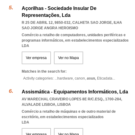
Açorilhas - Sociedade Insular De
Representações, Lda
R 25 DE ABRIL 12, 9850-032
,
CALHETA SAO JORGE
,
ILHA
SAO JORGE ANGRA HEROISMO
Comércio a retalho de computadores, unidades periféricas e
programas informáticos, em estabelecimentos especializados
LDA
Ver empresa
Ver no Mapa
Matches in the search for:
Activity categories: ...
hardware,
canon,
asus,
Eticadata
...
Assismática - Equipamentos Informáticos, Lda
AV MARECHAL CRAVEIRO LOPES 8E R/C.ESQ., 1700-284
,
ALVALADE LISBOA
,
LISBOA
Comércio a retalho de máquinas e de outro material de
escritório, em estabelecimentos especializados
LDA
Ver empresa
Ver no Mapa