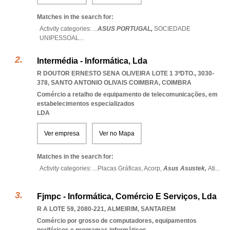
Matches in the search for:
Activity categories: ...
ASUS PORTUGAL,
SOCIEDADE
UNIPESSOAL
...
Intermédia - Informática, Lda
R DOUTOR ERNESTO SENA OLIVEIRA LOTE 1 3ºDTO., 3030-
378
,
SANTO ANTONIO OLIVAIS COIMBRA
,
COIMBRA
Comércio a retalho de equipamento de telecomunicações, em
estabelecimentos especializados
LDA
Ver empresa
Ver no Mapa
Matches in the search for:
Activity categories: ...
Placas Gráficas,
Acorp,
Asus Asustek,
Ati
...
Fjmpc - Informática, Comércio E Serviços, Lda
R A LOTE 59, 2080-221
,
ALMEIRIM
,
SANTAREM
Comércio por grosso de computadores, equipamentos