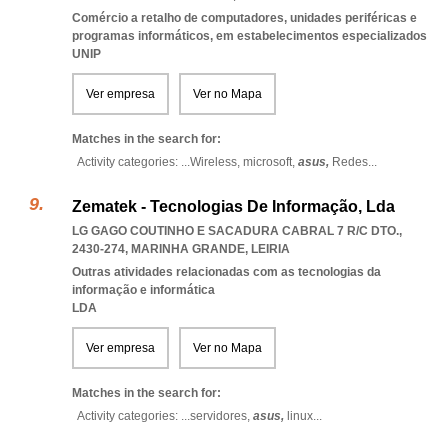
Comércio a retalho de computadores, unidades periféricas e
programas informáticos, em estabelecimentos especializados
UNIP
Ver empresa
Ver no Mapa
Matches in the search for:
Activity categories: ...
Wireless,
microsoft,
asus,
Redes
...
Zematek - Tecnologias De Informação, Lda
LG GAGO COUTINHO E SACADURA CABRAL 7 R/C DTO.,
2430-274
,
MARINHA GRANDE
,
LEIRIA
Outras atividades relacionadas com as tecnologias da
informação e informática
LDA
Ver empresa
Ver no Mapa
Matches in the search for:
Activity categories: ...
servidores,
asus,
linux
...