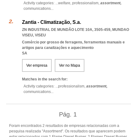
Activity categories: ...
welfare,
professionalism,
assortment,
communications
...
Zantia - Climatização, S.a.
ZN INDUSTRIAL DE MUNDÃO LOTE 10A, 3505-459
,
MUNDAO
VISEU
,
VISEU
Comércio por grosso de ferragens, ferramentas manuais e
artigos para canalizações e aquecimento
SA
Ver empresa
Ver no Mapa
Matches in the search for:
Activity categories: ...
professionalism,
assortment,
communications
...
Pág.
1
Foram encontrados 2 resultados de empresas relacionadas com a
pesquisa realizada "Assortment". Os resultados que aparecem podem
estar relacionados com 1 Flame Diesel Burner, 2 Flames Diesel Burner,