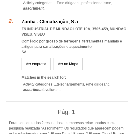
Activity categories: ...
Pme dirigeant,
professionnalisme,
assortiment
...
Zantia - Climatização, S.a.
ZN INDUSTRIAL DE MUNDÃO LOTE 10A, 3505-459
,
MUNDAO
VISEU
,
VISEU
Comércio por grosso de ferragens, ferramentas manuais e
artigos para canalizações e aquecimento
SA
Ver empresa
Ver no Mapa
Matches in the search for:
Activity categories: ...
téléchargements,
Pme dirigeant,
assortiment,
voitures
...
Pág.
1
Foram encontrados 2 resultados de empresas relacionadas com a
pesquisa realizada "Assortiment". Os resultados que aparecem podem
estar relacionados com 1 Flame Diesel Burner, 2 Flames Diesel Burner,