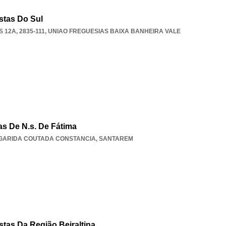
stas Do Sul
12A, 2835-111
,
UNIAO FREGUESIAS BAIXA BANHEIRA VALE
as De N.s. De Fátima
GARIDA COUTADA CONSTANCIA
,
SANTAREM
tas Da Região Beiraltina