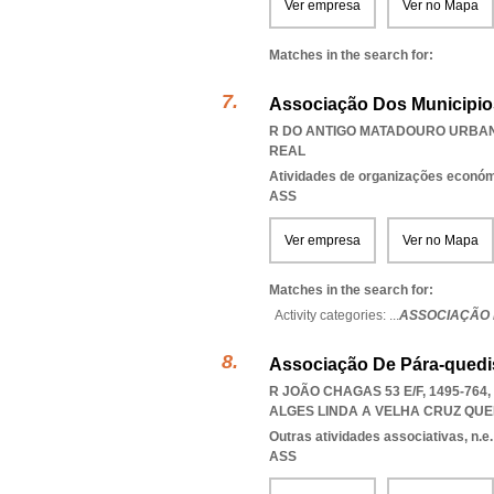
Ver empresa
Ver no Mapa
Matches in the search for:
Associação Dos Municipio
R DO ANTIGO MATADOURO URBANI
REAL
Atividades de organizações económ
ASS
Ver empresa
Ver no Mapa
Matches in the search for:
Activity categories: ...
ASSOCIAÇÃO 
Associação De Pára-quedis
R JOÃO CHAGAS 53 E/F, 1495-76
ALGES LINDA A VELHA CRUZ QU
Outras atividades associativas, n.e.
ASS