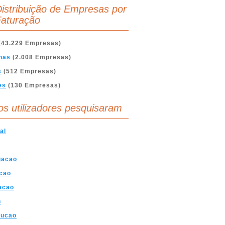
istribuição de Empresas por
aturação
(43.229 Empresas)
nas
(2.008 Empresas)
s
(512 Empresas)
es
(130 Empresas)
os utilizadores pesquisaram
al
iacao
cao
acao
n
rucao