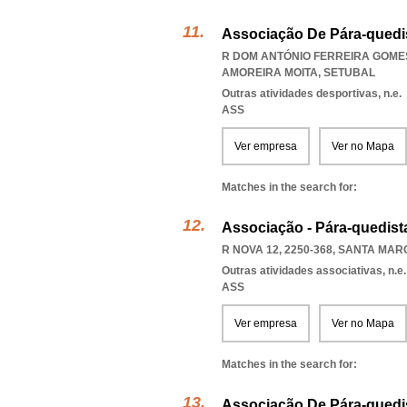
Associação De Pára-quedi
R DOM ANTÓNIO FERREIRA GOMES 
AMOREIRA MOITA
,
SETUBAL
Outras atividades desportivas, n.e.
ASS
Ver empresa
Ver no Mapa
Matches in the search for:
Associação - Pára-quedist
R NOVA 12, 2250-368
,
SANTA MAR
Outras atividades associativas, n.e.
ASS
Ver empresa
Ver no Mapa
Matches in the search for:
Associação De Pára-quedis