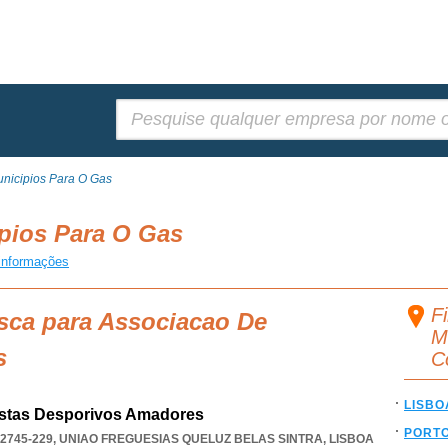
Pesquisar:
nicipios Para O Gas
pios Para O Gas
informações
F
sca para Associacao De
M
s
C
LISBO
stas Desporivos Amadores
PORT
 2745-229
,
UNIAO FREGUESIAS QUELUZ BELAS SINTRA
,
LISBOA