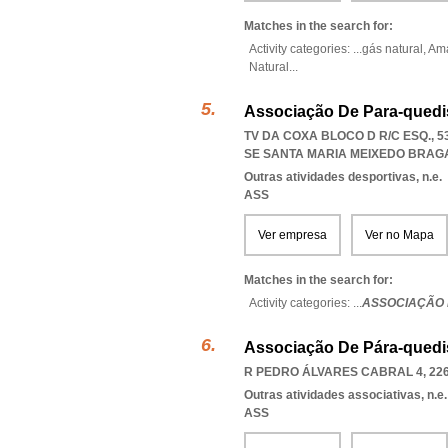
Matches in the search for:
Activity categories: ...
gás natural,
Am
Natural
...
Associação De Para-quedi
TV DA COXA BLOCO D R/C ESQ., 5
SE SANTA MARIA MEIXEDO BRA
Outras atividades desportivas, n.e.
ASS
Ver empresa
Ver no Mapa
Matches in the search for:
Activity categories: ...
ASSOCIAÇÃO 
Associação De Pára-quedi
R PEDRO ÁLVARES CABRAL 4, 226
Outras atividades associativas, n.e.
ASS