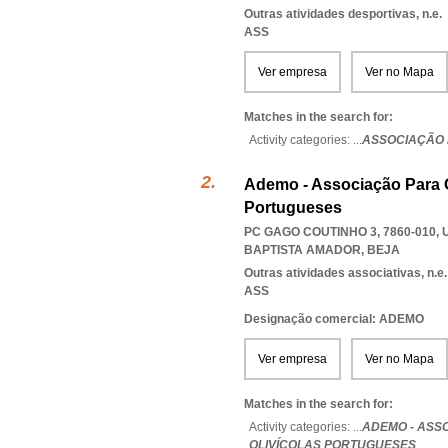
Outras atividades desportivas, n.e.
ASS
Ver empresa
Ver no Mapa
Matches in the search for:
Activity categories: ...
ASSOCIAÇÃO 
Ademo - Associação Para 
Portugueses
PC GAGO COUTINHO 3, 7860-010
,
BAPTISTA AMADOR
,
BEJA
Outras atividades associativas, n.e.
ASS
Designação comercial: ADEMO
Ver empresa
Ver no Mapa
Matches in the search for:
Activity categories: ...
ADEMO - ASS
OLIVÍCOLAS PORTUGUESES
...