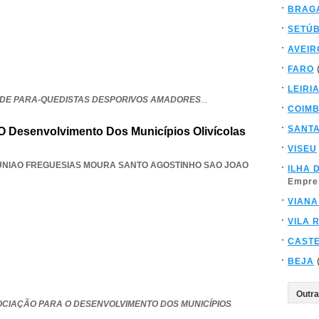
BRAG
SETÚ
AVEIR
FARO
LEIRI
DE PARA-QUEDISTAS DESPORIVOS AMADORES
...
COIM
SANT
O Desenvolvimento Dos Municípios Olivícolas
VISEU
UNIAO FREGUESIAS MOURA SANTO AGOSTINHO SAO JOAO
ILHA 
Empre
VIANA
VILA 
CAST
BEJA
OCIAÇÃO PARA O DESENVOLVIMENTO DOS MUNICÍPIOS