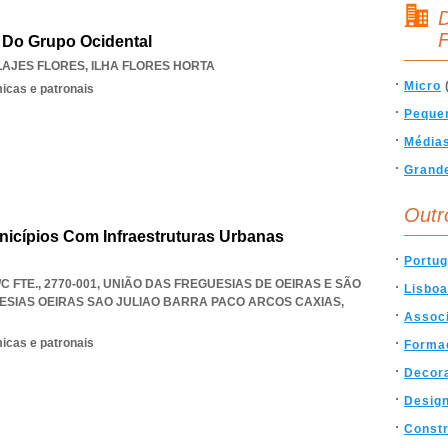
D
F
 Do Grupo Ocidental
LAJES FLORES
,
ILHA FLORES HORTA
Micro
icas e patronais
Peque
Média
Grand
Outr
icípios Com Infraestruturas Urbanas
Portug
C FTE., 2770-001, UNIÃO DAS FREGUESIAS DE OEIRAS E SÃO
Lisboa
ESIAS OEIRAS SAO JULIAO BARRA PACO ARCOS CAXIAS
,
Assoc
icas e patronais
Forma
Decor
Desig
Const