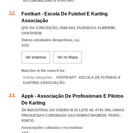
AUTOMOBILISMO E KARTING
...
Footkart - Escola De Futebol E Karting
Associação
QTA DA CONCEIÇÃO, 2080-604
,
FAZENDAS ALMEIRIM
,
SANTAREM
Outras atividades desportivas, n.e.
ASS
Ver empresa
Ver no Mapa
Matches in the search for:
Activity categories: ...
FOOTKART - ESCOLA DE FUTEBOL E
KARTING ASSOCIAÇÃO
...
Appk - Associação De Profissionais E Pilotos
De Karting
ZN INDUSTRIAL DO SOEIRO III 35 LOTE 49, 4745-399
,
UNIAO
FREGUESIAS CORONADO SAO ROMAO MAMEDE TROFA
,
PORTO
Associações culturais e recreativas