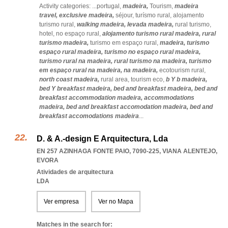
Activity categories: ...
portugal,
madeira,
Tourism,
madeira
travel,
exclusive madeira,
séjour,
turísmo rural,
alojamento
turismo rural,
walking madeira,
levada madeira,
rural turismo,
hotel,
no espaço rural,
alojamento turismo rural madeira,
rural
turismo madeira,
turismo em espaço rural,
madeira,
turismo
espaço rural madeira,
turismo no espaço rural madeira,
turismo rural na madeira,
rural turismo na madeira,
turismo
em espaço rural na madeira,
na madeira,
ecotourism rural,
north coast madeira,
rural area,
tourism eco,
b Y b madeira,
bed Y breakfast madeira,
bed and breakfast madeira,
bed and
breakfast accommodation madeira,
accommodations
madeira,
bed and breakfast accomodation madeira,
bed and
breakfast accomodations madeira
...
D. & A.-design E Arquitectura, Lda
EN 257 AZINHAGA FONTE PAIO, 7090-225
,
VIANA ALENTEJO
,
EVORA
Atividades de arquitectura
LDA
Ver empresa
Ver no Mapa
Matches in the search for: