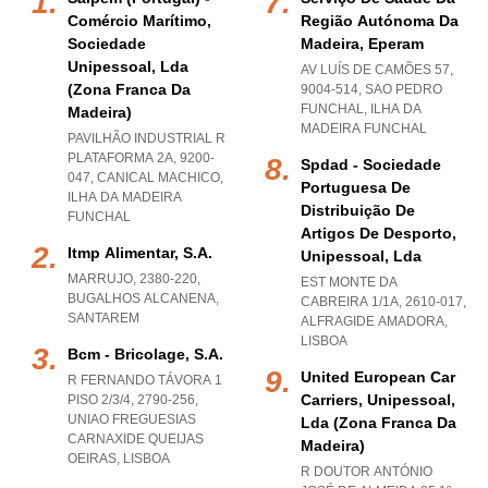
Comércio Marítimo,
Região Autónoma Da
Sociedade
Madeira, Eperam
Unipessoal, Lda
AV LUÍS DE CAMÕES 57,
(zona Franca Da
9004-514
,
SAO PEDRO
FUNCHAL
,
ILHA DA
Madeira)
MADEIRA FUNCHAL
PAVILHÃO INDUSTRIAL R
PLATAFORMA 2A, 9200-
Spdad - Sociedade
047
,
CANICAL MACHICO
,
Portuguesa De
ILHA DA MADEIRA
Distribuição De
FUNCHAL
Artigos De Desporto,
Itmp Alimentar, S.a.
Unipessoal, Lda
MARRUJO, 2380-220
,
EST MONTE DA
BUGALHOS ALCANENA
,
CABREIRA 1/1A, 2610-017
,
SANTAREM
ALFRAGIDE AMADORA
,
LISBOA
Bcm - Bricolage, S.a.
United European Car
R FERNANDO TÁVORA 1
Carriers, Unipessoal,
PISO 2/3/4, 2790-256
,
UNIAO FREGUESIAS
Lda (zona Franca Da
CARNAXIDE QUEIJAS
Madeira)
OEIRAS
,
LISBOA
R DOUTOR ANTÓNIO