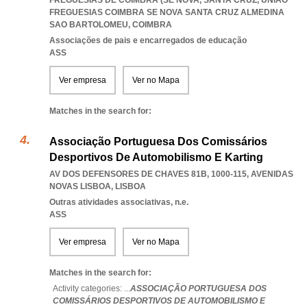
FREGUESIAS DE COIMBRA (SE NOVA, SANTA CRUZ
,
UNIAO
FREGUESIAS COIMBRA SE NOVA SANTA CRUZ ALMEDINA
SAO BARTOLOMEU
,
COIMBRA
Associações de pais e encarregados de educação
ASS
Ver empresa
Ver no Mapa
Matches in the search for:
Associação Portuguesa Dos Comissários
Desportivos De Automobilismo E Karting
AV DOS DEFENSORES DE CHAVES 81B, 1000-115
,
AVENIDAS
NOVAS LISBOA
,
LISBOA
Outras atividades associativas, n.e.
ASS
Ver empresa
Ver no Mapa
Matches in the search for:
Activity categories: ...
ASSOCIAÇÃO PORTUGUESA DOS
COMISSÁRIOS DESPORTIVOS DE AUTOMOBILISMO E