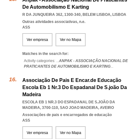
De Automobilismo E Karting
R DA JUNQUEIRA 362, 1300-340
,
BELEM LISBOA
,
LISBOA
Outras atividades associativas, n.e.
ASS
Ver empresa
Ver no Mapa
Matches in the search for:
Activity categories: ...
ANPAK - ASSOCIAÇÃO NACIONAL DE
PRATICANTES DE AUTOMOBILISMO E KARTING
...
Associação De Pais E Encar.de Educação
Escola Eb 1 Nr.3 Do Espadanal De S.joão Da
Madeira
ESCOLA EB 1 NR.3 DO ESPADANAL DE S.JOÃO DA
MADEIRA, 3700-110
,
SAO JOAO MADEIRA
,
AVEIRO
Associações de pais e encarregados de educação
ASS
Ver empresa
Ver no Mapa