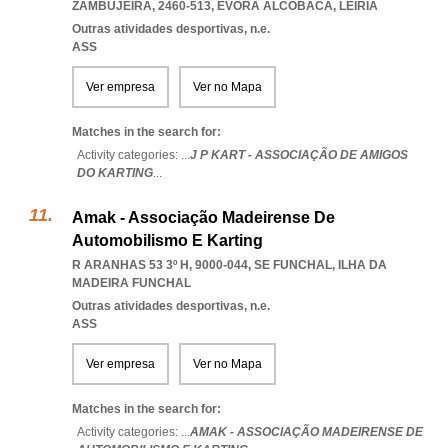
ZAMBUJEIRA, 2460-513
,
EVORA ALCOBACA
,
LEIRIA
Outras atividades desportivas, n.e.
ASS
Ver empresa
Ver no Mapa
Matches in the search for:
Activity categories: ...
J P KART - ASSOCIAÇÃO DE AMIGOS
DO KARTING
...
Amak - Associação Madeirense De
Automobilismo E Karting
R ARANHAS 53 3º H, 9000-044
,
SE FUNCHAL
,
ILHA DA
MADEIRA FUNCHAL
Outras atividades desportivas, n.e.
ASS
Ver empresa
Ver no Mapa
Matches in the search for:
Activity categories: ...
AMAK - ASSOCIAÇÃO MADEIRENSE DE