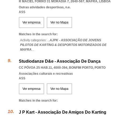
R MACIEL FORRO 31 MORADIA 7, 2640-567
,
MAFRA
,
LISBOA
Outras atividades desportivas, n.e.
ASS
Ver empresa
Ver no Mapa
Matches in the search for:
Activity categories: ...
AJPK - ASSOCIAÇÃO DE JOVENS
PILOTOS DE KARTING & DESPORTOS MOTORIZADOS DE
MAFRA
...
Studiodanze D&e - Associação De Dança
CC PÓVOA 25 HAB.11, 4000-394
,
BONFIM PORTO
,
PORTO
Associações culturais e recreativas
ASS
Ver empresa
Ver no Mapa
Matches in the search for:
J P Kart - Associação De Amigos Do Karting