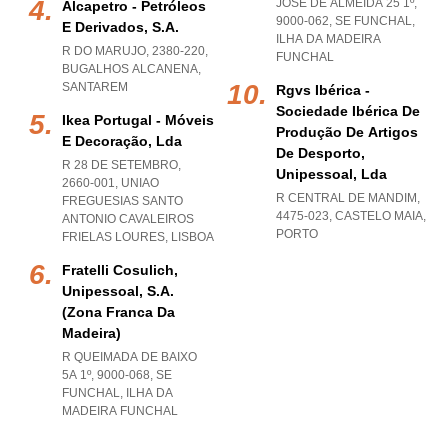
JOSÉ DE ALMEIDA 25 1º,
Alcapetro - Petróleos
9000-062
,
SE FUNCHAL
,
E Derivados, S.a.
ILHA DA MADEIRA
R DO MARUJO, 2380-220
,
FUNCHAL
BUGALHOS ALCANENA
,
SANTAREM
Rgvs Ibérica -
Sociedade Ibérica De
Ikea Portugal - Móveis
Produção De Artigos
E Decoração, Lda
De Desporto,
R 28 DE SETEMBRO,
Unipessoal, Lda
2660-001
,
UNIAO
R CENTRAL DE MANDIM,
FREGUESIAS SANTO
4475-023
,
CASTELO MAIA
,
ANTONIO CAVALEIROS
PORTO
FRIELAS LOURES
,
LISBOA
Fratelli Cosulich,
Unipessoal, S.a.
(zona Franca Da
Madeira)
R QUEIMADA DE BAIXO
5A 1º, 9000-068
,
SE
FUNCHAL
,
ILHA DA
MADEIRA FUNCHAL