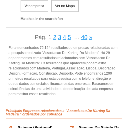
Ver empresa
Ver no Mapa
Matches in the search for:
Pág.
1
2
3
4
5
...
40
»
Foram encontrados 72.124 resultados de empresas relacionadas com
a pesquisa realizada "Associacao De Karting Da Madeira". Há 29
departamentos com resultados relacionados com "Associacao De
Karting Da Madeira".Os resultados que aparecem podem estar
relacionados com Madeira, Portugal, Associacao, Lisboa, Decoracao,
Design, Formacao, Construcao, Desporto. Pode encontrar os 1200
primeiros resultados para esta pesquisa com o telefone, direção e
outros dados comerciais e financeiros das empresas. Baseamos em
coincidências de uma atividade ou denominação de cada empresa
para mostrar esses resultados.
Principais Empresas relacionadas a "Associacao De Karting Da
Madeira " ordenados por cobrança
Saipem (portugal) -
Serviço De Saúde Da