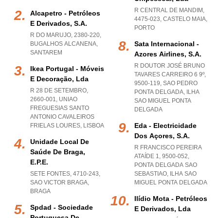
R CENTRAL DE MANDIM,
Alcapetro - Petróleos
4475-023
,
CASTELO MAIA
,
E Derivados, S.a.
PORTO
R DO MARUJO, 2380-220
,
Sata Internacional -
BUGALHOS ALCANENA
,
SANTAREM
Azores Airlines, S.a.
R DOUTOR JOSÉ BRUNO
Ikea Portugal - Móveis
TAVARES CARREIRO 6 9º,
E Decoração, Lda
9500-119
,
SAO PEDRO
R 28 DE SETEMBRO,
PONTA DELGADA
,
ILHA
2660-001
,
UNIAO
SAO MIGUEL PONTA
FREGUESIAS SANTO
DELGADA
ANTONIO CAVALEIROS
Eda - Electricidade
FRIELAS LOURES
,
LISBOA
Dos Açores, S.a.
Unidade Local De
R FRANCISCO PEREIRA
Saúde De Braga,
ATAÍDE 1, 9500-052
,
E.p.e.
PONTA DELGADA SAO
SETE FONTES, 4710-243
,
SEBASTIAO
,
ILHA SAO
SAO VICTOR BRAGA
,
MIGUEL PONTA DELGADA
BRAGA
Ilídio Mota - Petróleos
Spdad - Sociedade
E Derivados, Lda
Portuguesa De