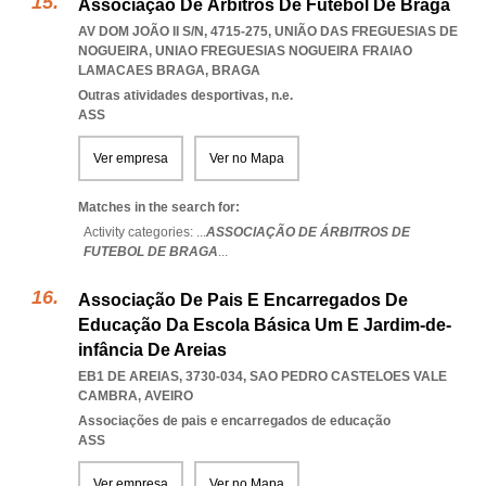
Associação De Árbitros De Futebol De Braga
AV DOM JOÃO II S/N, 4715-275, UNIÃO DAS FREGUESIAS DE
NOGUEIRA
,
UNIAO FREGUESIAS NOGUEIRA FRAIAO
LAMACAES BRAGA
,
BRAGA
Outras atividades desportivas, n.e.
ASS
Ver empresa
Ver no Mapa
Matches in the search for:
Activity categories: ...
ASSOCIAÇÃO DE ÁRBITROS DE
FUTEBOL DE BRAGA
...
Associação De Pais E Encarregados De
Educação Da Escola Básica Um E Jardim-de-
infância De Areias
EB1 DE AREIAS, 3730-034
,
SAO PEDRO CASTELOES VALE
CAMBRA
,
AVEIRO
Associações de pais e encarregados de educação
ASS
Ver empresa
Ver no Mapa