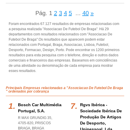
Pág.
1
2
3
4
5
...
40
»
Foram encontrados 67.127 resultados de empresas relacionadas com
a pesquisa realizada "Associacao De Futebol De Braga". Há 29
departamentos com resultados relacionados com "Associacao De
Futebol De Braga".Os resultados que aparecem podem estar
relacionados com Portugal, Braga, Associacao, Lisboa, Futebol,
Desporto, Formacao, Design, Porto. Pode encontrar os 1200 primeiros
resultados para esta pesquisa com o telefone, direção e outros dados
comerciais e financeiros das empresas. Baseamos em coincidências
de uma atividade ou denominação de cada empresa para mostrar
esses resultados.
Principais Empresas relacionadas a "Associacao De Futebol De Braga
" ordenados por cobrança
Bosch Car Multimédia
Rgvs Ibérica -
Portugal, S.a.
Sociedade Ibérica De
Produção De Artigos
R MAX GRUNDIG 35,
De Desporto,
4705-820
,
PRISCOS
BRAGA
,
BRAGA
Unipessoal, Lda