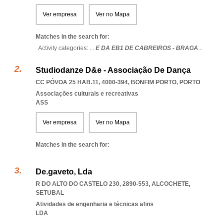
Ver empresa
Ver no Mapa
Matches in the search for:
Activity categories: ...
E DA EB1 DE CABREIROS - BRAGA
...
Studiodanze D&e - Associação De Dança
CC PÓVOA 25 HAB.11, 4000-394
,
BONFIM PORTO
,
PORTO
Associações culturais e recreativas
ASS
Ver empresa
Ver no Mapa
Matches in the search for:
De.gaveto, Lda
R DO ALTO DO CASTELO 230, 2890-553
,
ALCOCHETE
,
SETUBAL
Atividades de engenharia e técnicas afins
LDA