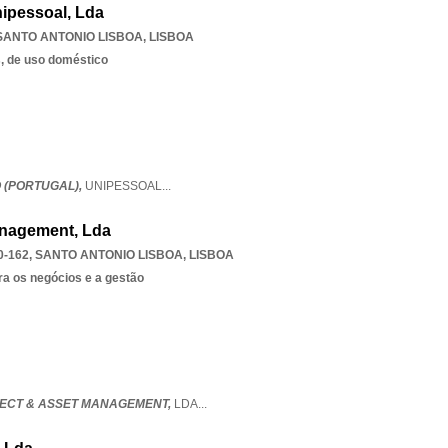
nipessoal, Lda
SANTO ANTONIO LISBOA
,
LISBOA
s, de uso doméstico
 (PORTUGAL),
UNIPESSOAL
...
anagement, Lda
0-162
,
SANTO ANTONIO LISBOA
,
LISBOA
ra os negócios e a gestão
JECT & ASSET MANAGEMENT,
LDA
...