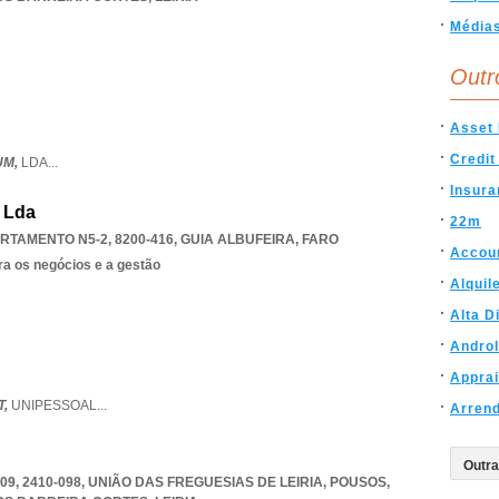
Média
Outr
Asset
Credit
UM,
LDA
...
Insura
 Lda
22m
RTAMENTO N5-2, 8200-416
,
GUIA ALBUFEIRA
,
FARO
Accou
ra os negócios e a gestão
Alquil
Alta D
Androl
Apprai
T,
UNIPESSOAL
...
Arrend
409, 2410-098, UNIÃO DAS FREGUESIAS DE LEIRIA, POUSOS
,