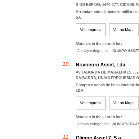
R DO ESPIDO, 4470-177
,
CIDADE M
Arrendamento de bens imobiliários
SA
Ver empresa
Ver no Mapa
Matches in the search for:
Activity categories: ...
OLIMPO ASSET
Novoeuro Asset, Lda
AV TABORDA DE MAGALHÃES 3, 27
DA BARRA
,
UNIAO FREGUESIAS 
Compra e venda de bens imobiliári
LDA
Ver empresa
Ver no Mapa
Matches in the search for:
Activity categories: ...
NOVOEURO A
Olimpo Asset 7, S.a.