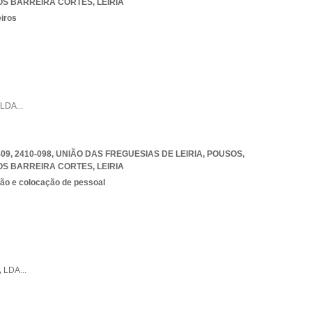
SOS BARREIRA CORTES
,
LEIRIA
eiros
LDA
...
409, 2410-098, UNIÃO DAS FREGUESIAS DE LEIRIA, POUSOS
,
SOS BARREIRA CORTES
,
LEIRIA
ão e colocação de pessoal
,
LDA
...