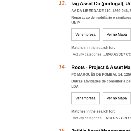
Iwg Asset Co (portugal), U
AV DA LIBERDADE 110, 1269-046
,
Reparação de mobiliário e similare
UNIP
Ver empresa
Ver no Mapa
Matches in the search for:
Activity categories: ...
IWG ASSET CO
Roots - Project & Asset M
PC MARQUÊS DE POMBAL 14, 125
Outras atividades de consultoria pa
LDA
Ver empresa
Ver no Mapa
Matches in the search for:
Activity categories: ...
ROOTS - PRO