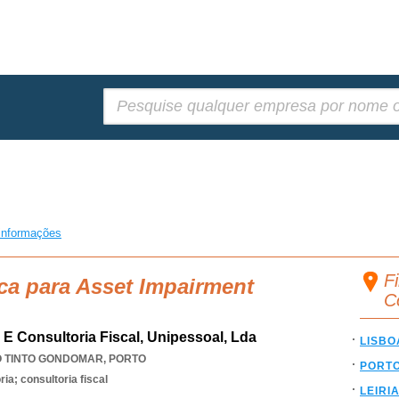
Pesquisar:
informações
F
ca para Asset Impairment
C
 E Consultoria Fiscal, Unipessoal, Lda
LISBO
O TINTO GONDOMAR
,
PORTO
PORT
ia; consultoria fiscal
LEIRI