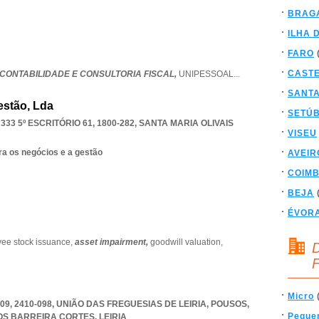
BRAG
ILHA 
FARO
CAST
 CONTABILIDADE E CONSULTORIA FISCAL,
UNIPESSOAL
...
SANT
estão, Lda
SETÚ
33 5º ESCRITÓRIO 61, 1800-282
,
SANTA MARIA OLIVAIS
VISEU
ra os negócios e a gestão
AVEIR
COIM
BEJA
ÉVOR
ee stock issuance,
asset impairment,
goodwill valuation,
D
F
Micro
409, 2410-098, UNIÃO DAS FREGUESIAS DE LEIRIA, POUSOS
,
Peque
SOS BARREIRA CORTES
,
LEIRIA