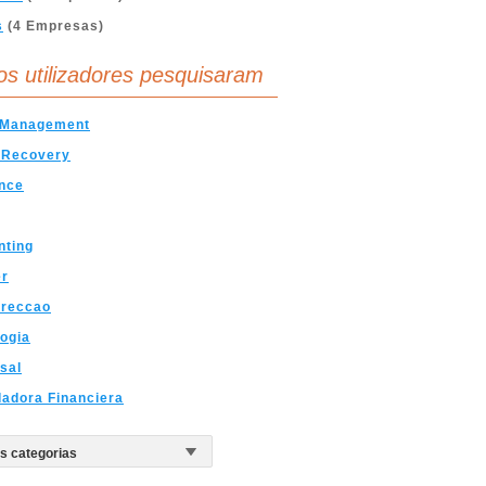
s
(4 Empresas)
os utilizadores pesquisaram
 Management
 Recovery
nce
nting
er
ireccao
ogia
sal
adora Financiera