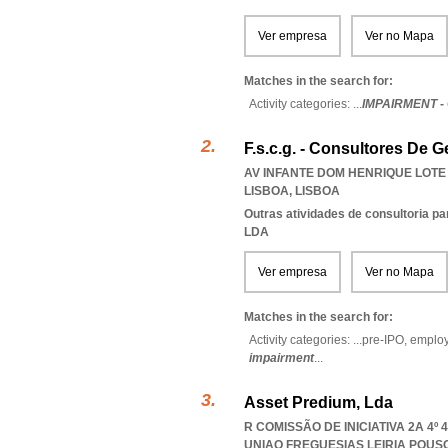
Ver empresa
Ver no Mapa
Matches in the search for:
Activity categories: ...
IMPAIRMENT -
F.s.c.g. - Consultores De G
AV INFANTE DOM HENRIQUE LOTE 3
LISBOA
,
LISBOA
Outras atividades de consultoria pa
LDA
Ver empresa
Ver no Mapa
Matches in the search for:
Activity categories: ...
pre-IPO,
employ
impairment
...
Asset Predium, Lda
R COMISSÃO DE INICIATIVA 2A 4º 
UNIAO FREGUESIAS LEIRIA POU