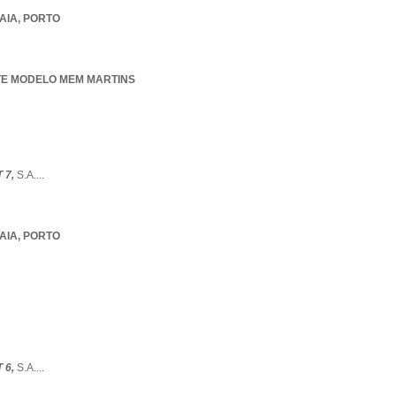
AIA
,
PORTO
NTE MODELO MEM MARTINS
 7,
S.A.
...
AIA
,
PORTO
 6,
S.A.
...