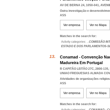
AV DE BERNA 24, 1050-041
,
AVENI
Outra investigação e desenvolviment
ASS
Ver empresa
Ver no Mapa
Matches in the search for:
Activity categories: ...
COMISSÃO IN
ESTADO E DOS PARLAMENTOS-
Conamad - Convenção Naci
Madureira Em Portugal
R CAPITÃO LEITÃO 27C, 2800-13
UNIAO FREGUESIAS ALMADA COV
Atividades de organizações religio
ASS
Ver empresa
Ver no Mapa
Matches in the search for:
Activity categories: ...
CONAMAD - C