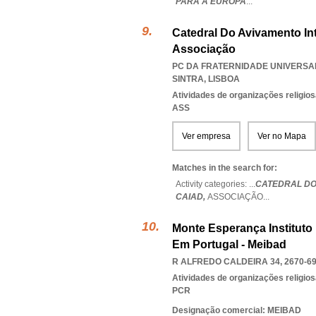
PARA A EUROPA
...
Catedral Do Avivamento In
Associação
PC DA FRATERNIDADE UNIVERSAL 
SINTRA
,
LISBOA
Atividades de organizações religio
ASS
Ver empresa
Ver no Mapa
Matches in the search for:
Activity categories: ...
CATEDRAL DO
CAIAD,
ASSOCIAÇÃO
...
Monte Esperança Institut
Em Portugal - Meibad
R ALFREDO CALDEIRA 34, 2670-6
Atividades de organizações religio
PCR
Designação comercial: MEIBAD