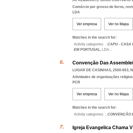
AV ALMIRANTE GAGO COUTINHO 15
Comércio por grosso de livros, revi
LDA
Ver empresa
Ver no Mapa
Matches in the search for:
Activity categories: ...
CAPU - CASA
EM PORTUGAL,
LDA
...
Convenção Das Assemblei
LUGAR DE CASINHAS, 2500-603
,
N
Atividades de organizações religio
PCR
Ver empresa
Ver no Mapa
Matches in the search for:
Activity categories: ...
CONVENÇÃO D
Igreja Evangelica Chama 