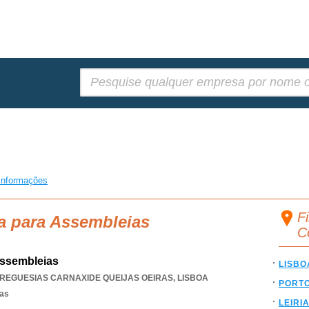
Pesquisar:
informações
F
a para Assembleias
C
ssembleias
LISBO
FREGUESIAS CARNAXIDE QUEIJAS OEIRAS
,
LISBOA
PORT
sas
LEIRI