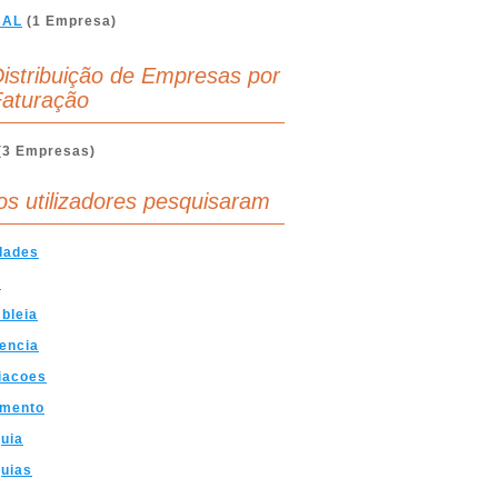
BAL
(1 Empresa)
istribuição de Empresas por
aturação
(3 Empresas)
os utilizadores pesquisaram
dades
e
bleia
encia
iacoes
imento
uia
uias