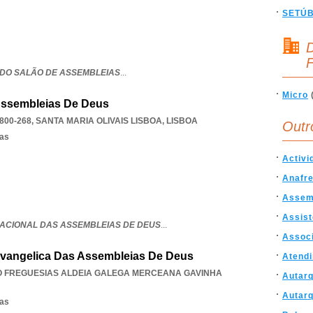
SETÚ
D
F
DO SALÃO DE ASSEMBLEIAS
...
Micro
ssembleias De Deus
800-268
,
SANTA MARIA OLIVAIS LISBOA
,
LISBOA
Outr
sas
Activi
Anafr
Assem
Assist
CIONAL DAS ASSEMBLEIAS DE DEUS
...
Assoc
vangelica Das Assembleias De Deus
Atend
O FREGUESIAS ALDEIA GALEGA MERCEANA GAVINHA
Autarq
Autarq
sas