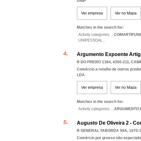
UNIP
Ver empresa
Ver no Mapa
Matches in the search for:
Activity categories: ...
COMARTIFUNE
UNIPESSOAL
...
Argumento Expoente Artig
R DO FREIXO 1364, 4300-211
,
CAM
Comércio a retalho de outros produ
LDA
Ver empresa
Ver no Mapa
Matches in the search for:
Activity categories: ...
ARGUMENTO E
Augusto De Oliveira 2 - Co
R GENERAL TABORDA 59A, 1070-
Comércio por grosso não especiali