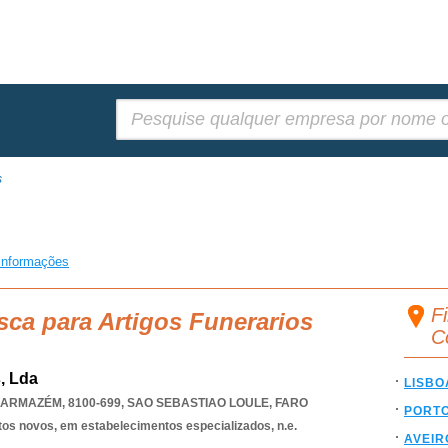
Pesquisar:
s
informações
Fi
sca para Artigos Funerarios
C
s, Lda
LISBO
ARMAZÉM, 8100-699
,
SAO SEBASTIAO LOULE
,
FARO
PORT
tos novos, em estabelecimentos especializados, n.e.
AVEIR