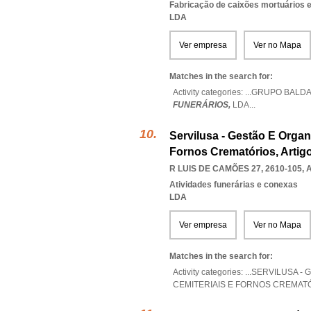
Fabricação de caixões mortuários
LDA
Ver empresa
Ver no Mapa
Matches in the search for:
Activity categories: ...
GRUPO BALDAI
FUNERÁRIOS,
LDA
...
Servilusa - Gestão E Orga
Fornos Crematórios, Artig
R LUIS DE CAMÕES 27, 2610-105
,
Atividades funerárias e conexas
LDA
Ver empresa
Ver no Mapa
Matches in the search for:
Activity categories: ...
SERVILUSA -
CEMITERIAIS E FORNOS CREMAT