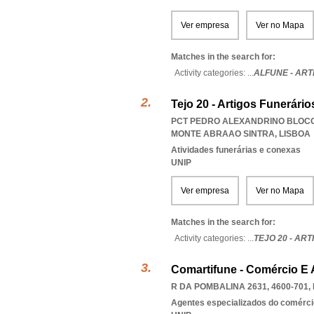
Ver empresa
Ver no Mapa
Matches in the search for:
Activity categories: ...
ALFUNE - AR
Tejo 20 - Artigos Funerário
PCT PEDRO ALEXANDRINO BLOCO 
MONTE ABRAAO SINTRA
,
LISBOA
Atividades funerárias e conexas
UNIP
Ver empresa
Ver no Mapa
Matches in the search for:
Activity categories: ...
TEJO 20 - AR
Comartifune - Comércio E 
R DA POMBALINA 2631, 4600-701
,
Agentes especializados do comérci