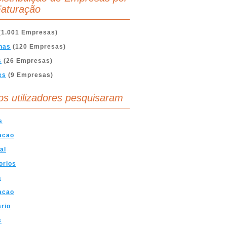
aturação
(1.001 Empresas)
nas
(120 Empresas)
s
(26 Empresas)
es
(9 Empresas)
os utilizadores pesquisaram
s
acao
al
orios
n
acao
ario
s