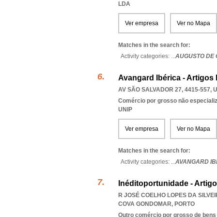
LDA
Ver empresa
Ver no Mapa
Matches in the search for:
Activity categories: ...
AUGUSTO DE O
Avangard Ibérica - Artigos
AV SÃO SALVADOR 27, 4415-557
,
U
Comércio por grosso não especiali
UNIP
Ver empresa
Ver no Mapa
Matches in the search for:
Activity categories: ...
AVANGARD IB
Inéditoportunidade - Artig
R JOSÉ COELHO LOPES DA SILVEIR
COVA GONDOMAR
,
PORTO
Outro comércio por grosso de bens