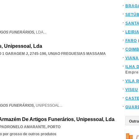
BRAG
SETÚ
SANT
LEIRI
TIGOS FUNERÁRIOS,
LDA
...
FARO
s, Unipessoal, Lda
COIM
1 GARAGEM J, 2745-196
,
UNIAO FREGUESIAS MASSAMA
VIANA
ILHA 
Empre
VILA 
VISEU
CAST
TIGOS FUNERÁRIOS,
UNIPESSOAL
...
GUAR
Armazém De Artigos Funerários, Unipessoal, Lda
PADRONELO AMARANTE
,
PORTO
o por grosso de outros produtos
D