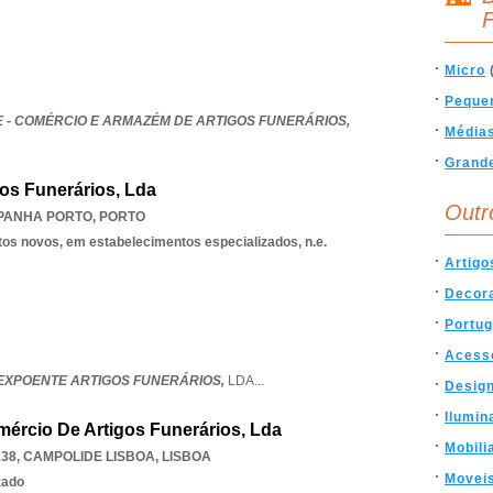
F
Micro
Peque
 - COMÉRCIO E ARMAZÉM DE ARTIGOS FUNERÁRIOS,
Média
Grand
os Funerários, Lda
Outr
PANHA PORTO
,
PORTO
tos novos, em estabelecimentos especializados, n.e.
Artigo
Decor
Portug
Acess
XPOENTE ARTIGOS FUNERÁRIOS,
LDA
...
Desig
Ilumin
mércio De Artigos Funerários, Lda
Mobili
138
,
CAMPOLIDE LISBOA
,
LISBOA
Movei
zado