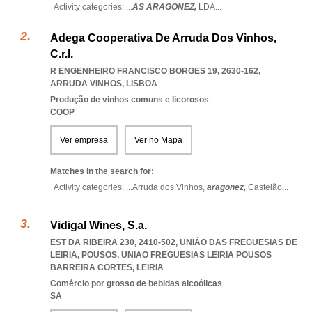
Activity categories: ...
AS ARAGONEZ,
LDA
...
Adega Cooperativa De Arruda Dos Vinhos,
C.r.l.
R ENGENHEIRO FRANCISCO BORGES 19, 2630-162
,
ARRUDA VINHOS
,
LISBOA
Produção de vinhos comuns e licorosos
COOP
Ver empresa
Ver no Mapa
Matches in the search for:
Activity categories: ...
Arruda dos Vinhos,
aragonez,
Castelão
...
Vidigal Wines, S.a.
EST DA RIBEIRA 230, 2410-502, UNIÃO DAS FREGUESIAS DE
LEIRIA, POUSOS
,
UNIAO FREGUESIAS LEIRIA POUSOS
BARREIRA CORTES
,
LEIRIA
Comércio por grosso de bebidas alcoólicas
SA