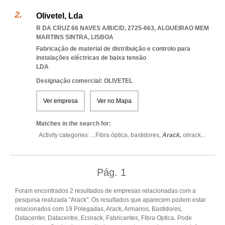
Olivetel, Lda
R DA CRUZ 66 NAVES A/B/C/D, 2725-663
,
ALGUEIRAO MEM
MARTINS SINTRA
,
LISBOA
Fabricação de material de distribuição e controlo para
instalações eléctricas de baixa tensão
LDA
Designação comercial: OLIVETEL
Ver empresa
Ver no Mapa
Matches in the search for:
Activity categories: ...
Fibra óptica,
bastidores,
Arack,
olirack
...
Pág.
1
Foram encontrados 2 resultados de empresas relacionadas com a
pesquisa realizada "Arack". Os resultados que aparecem podem estar
relacionados com 19 Polegadas, Arack, Armarios, Bastidores,
Datacenter, Datacentre, Ecorack, Fabricantes, Fibra Optica. Pode