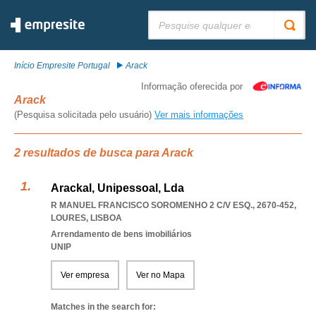
Pesquisar:
Início Empresite Portugal
Arack
Informação oferecida por
Arack
(Pesquisa solicitada pelo usuário)
Ver mais informações
2 resultados de busca para Arack
Arackal, Unipessoal, Lda
R MANUEL FRANCISCO SOROMENHO 2 C/V ESQ., 2670-452
,
LOURES
,
LISBOA
Arrendamento de bens imobiliários
UNIP
Ver empresa
Ver no Mapa
Matches in the search for: