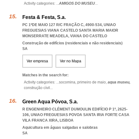
Activity categories: ...
AMIGOS DO MUSEU
...
Festa & Festa, S.a.
PC 1ºDE MAIO 127 R/C FRAÇÃO C, 4900-534
,
UNIAO
FREGUESIAS VIANA CASTELO SANTA MARIA MAIOR
MONSERRATE MEADELA
,
VIANA DO CASTELO
Construção de edifícios (residenciais e não residenciais)
SA
Ver empresa
Ver no Mapa
Matches in the search for:
Activity categories: ...
socomina,
primeiro de maio,
aqua museu,
construção cívil
...
Green Aqua Póvoa, S.a.
R ENGENHEIRO CLÉMENT DUMOULIN EDIFÍCIO P 1º, 2625-
106
,
UNIAO FREGUESIAS POVOA SANTA IRIA FORTE CASA
VILA FRANCA XIRA
,
LISBOA
Aquicultura em águas salgadas e salobras
SA