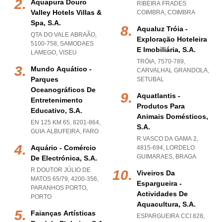
Aquapura Douro
RIBEIRA FRADES
Valley Hotels Villas &
COIMBRA
,
COIMBRA
Spa, S.a.
Aqualuz Tróia -
QTA DO VALE ABRAÃO,
Exploração Hoteleira
5100-758
,
SAMODAES
E Imobiliária, S.a.
LAMEGO
,
VISEU
TRÓIA, 7570-789
,
Mundo Aquático -
CARVALHAL GRANDOLA
,
Parques
SETUBAL
Oceanográficos De
Aquatlantis -
Entretenimento
Produtos Para
Educativo, S.a.
Animais Domésticos,
EN 125 KM 65, 8201-864
,
S.a.
GUIA ALBUFEIRA
,
FARO
R VASCO DA GAMA 2,
Aquário - Comércio
4815-694
,
LORDELO
GUIMARAES
,
BRAGA
De Electrónica, S.a.
R DOUTOR JÚLIO DE
Viveiros Da
MATOS 65/79, 4200-356
,
Espargueira -
PARANHOS PORTO
,
Actividades De
PORTO
Aquacultura, S.a.
Faianças Artísticas
ESPARGUEIRA CCI 828,