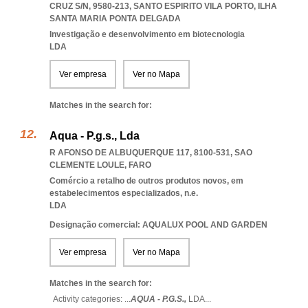
CRUZ S/N, 9580-213
,
SANTO ESPIRITO VILA PORTO
,
ILHA
SANTA MARIA PONTA DELGADA
Investigação e desenvolvimento em biotecnologia
LDA
Ver empresa
Ver no Mapa
Matches in the search for:
Aqua - P.g.s., Lda
R AFONSO DE ALBUQUERQUE 117, 8100-531
,
SAO
CLEMENTE LOULE
,
FARO
Comércio a retalho de outros produtos novos, em
estabelecimentos especializados, n.e.
LDA
Designação comercial: AQUALUX POOL AND GARDEN
Ver empresa
Ver no Mapa
Matches in the search for:
Activity categories: ...
AQUA - P.G.S.,
LDA
...