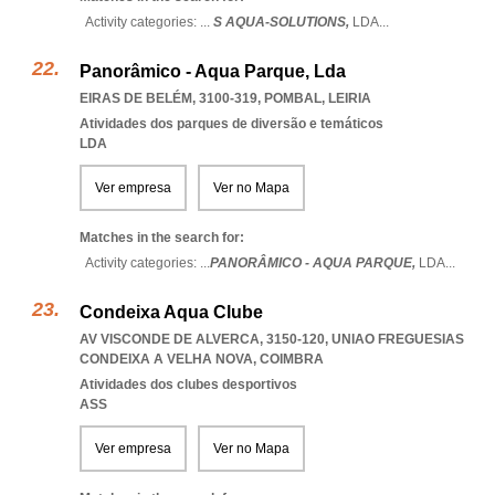
Activity categories: ...
S AQUA-SOLUTIONS,
LDA
...
Panorâmico - Aqua Parque, Lda
EIRAS DE BELÉM, 3100-319
,
POMBAL
,
LEIRIA
Atividades dos parques de diversão e temáticos
LDA
Ver empresa
Ver no Mapa
Matches in the search for:
Activity categories: ...
PANORÂMICO - AQUA PARQUE,
LDA
...
Condeixa Aqua Clube
AV VISCONDE DE ALVERCA, 3150-120
,
UNIAO FREGUESIAS
CONDEIXA A VELHA NOVA
,
COIMBRA
Atividades dos clubes desportivos
ASS
Ver empresa
Ver no Mapa