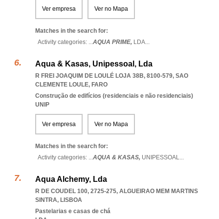
Ver empresa
Ver no Mapa
Matches in the search for:
Activity categories: ...
AQUA PRIME,
LDA
...
Aqua & Kasas, Unipessoal, Lda
R FREI JOAQUIM DE LOULÉ LOJA 38B, 8100-579
,
SAO
CLEMENTE LOULE
,
FARO
Construção de edifícios (residenciais e não residenciais)
UNIP
Ver empresa
Ver no Mapa
Matches in the search for:
Activity categories: ...
AQUA & KASAS,
UNIPESSOAL
...
Aqua Alchemy, Lda
R DE COUDEL 100, 2725-275
,
ALGUEIRAO MEM MARTINS
SINTRA
,
LISBOA
Pastelarias e casas de chá