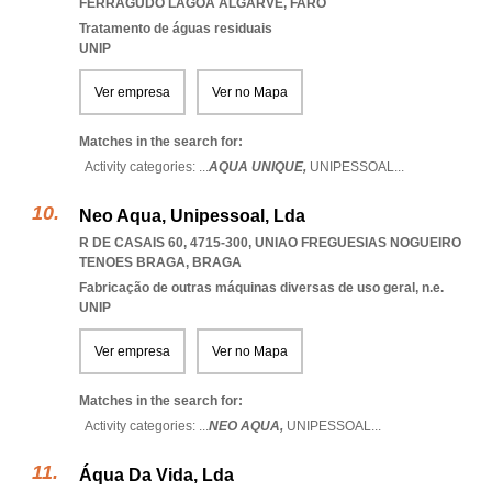
FERRAGUDO LAGOA ALGARVE
,
FARO
Tratamento de águas residuais
UNIP
Ver empresa
Ver no Mapa
Matches in the search for:
Activity categories: ...
AQUA UNIQUE,
UNIPESSOAL
...
Neo Aqua, Unipessoal, Lda
R DE CASAIS 60, 4715-300
,
UNIAO FREGUESIAS NOGUEIRO
TENOES BRAGA
,
BRAGA
Fabricação de outras máquinas diversas de uso geral, n.e.
UNIP
Ver empresa
Ver no Mapa
Matches in the search for:
Activity categories: ...
NEO AQUA,
UNIPESSOAL
...
Áqua Da Vida, Lda