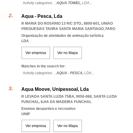
Activity categories: ...
AQUA TOWEL,
LDA
...
Aqua - Pesca, Lda
R MARIA DO ROSÁRIO 13 R/C DTO., 8800-601
,
UNIAO
FREGUESIAS TAVIRA SANTA MARIA SANTIAGO
,
FARO
Organização de atividades de animação turística
LDA
Ver empresa
Ver no Mapa
Matches in the search for:
Activity categories: ...
AQUA - PESCA,
LDA
...
Aqua Moove, Unipessoal, Lda
R LEVADA SANTA LUZIA 75BA, 9050-068
,
SANTA LUZIA
FUNCHAL
,
ILHA DA MADEIRA FUNCHAL
Ensinos desportivo e recreativo
UNIP
Ver empresa
Ver no Mapa