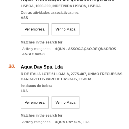
LISBOA, 1000-000
,
INDEFINIDA LISBOA
,
LISBOA
Outras atividades associativas, n.e.
ASS
Ver empresa
Ver no Mapa
Matches in the search for:
Activity categories: ...
AQUA - ASSOCIAÇÃO DE QUADROS
ANGOLANOS
...
Aqua Day Spa, Lda
R DE ITÁLIA LOTE 61 LOJA A, 2775-407
,
UNIAO FREGUESIAS
CARCAVELOS PAREDE CASCAIS
,
LISBOA
Institutos de beleza
LDA
Ver empresa
Ver no Mapa
Matches in the search for:
Activity categories: ...
AQUA DAY SPA,
LDA
...