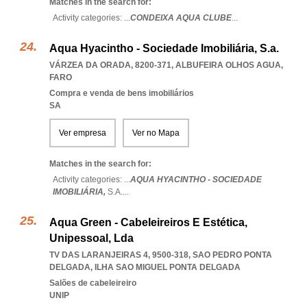
Matches in the search for:
Activity categories: ...
CONDEIXA AQUA CLUBE
...
Aqua Hyacintho - Sociedade Imobiliária, S.a.
VÁRZEA DA ORADA, 8200-371
,
ALBUFEIRA OLHOS AGUA
,
FARO
Compra e venda de bens imobiliários
SA
Ver empresa
Ver no Mapa
Matches in the search for:
Activity categories: ...
AQUA HYACINTHO - SOCIEDADE
IMOBILIÁRIA,
S.A.
...
Aqua Green - Cabeleireiros E Estética,
Unipessoal, Lda
TV DAS LARANJEIRAS 4, 9500-318
,
SAO PEDRO PONTA
DELGADA
,
ILHA SAO MIGUEL PONTA DELGADA
Salões de cabeleireiro
UNIP