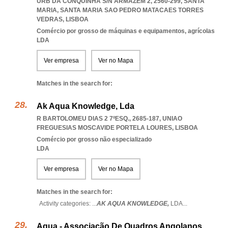
URB DA CONQUINHA S/N ARMAZÉM 2, 2560-299, SANTA
MARIA
,
SANTA MARIA SAO PEDRO MATACAES TORRES
VEDRAS
,
LISBOA
Comércio por grosso de máquinas e equipamentos, agrícolas
LDA
Ver empresa
Ver no Mapa
Matches in the search for:
Ak Aqua Knowledge, Lda
R BARTOLOMEU DIAS 2 7ºESQ., 2685-187
,
UNIAO
FREGUESIAS MOSCAVIDE PORTELA LOURES
,
LISBOA
Comércio por grosso não especializado
LDA
Ver empresa
Ver no Mapa
Matches in the search for:
Activity categories: ...
AK AQUA KNOWLEDGE,
LDA
...
Aqua - Associação De Quadros Angolanos