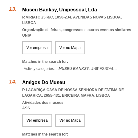
Museu Banksy, Unipessoal, Lda
R VIRIATO 25 R/C, 1050-234
,
AVENIDAS NOVAS LISBOA
,
LISBOA
Organização de feiras, congressos e outros eventos similares
UNIP
Ver empresa
Ver no Mapa
Matches in the search for:
Activity categories: ...
MUSEU BANKSY,
UNIPESSOAL
...
Amigos Do Museu
R LAGARIÇA CASA DE NOSSA SENHORA DE FATIMA DE
LAGARIÇA, 2655-431
,
ERICEIRA MAFRA
,
LISBOA
Atividades dos museus
ASS
Ver empresa
Ver no Mapa
Matches in the search for: