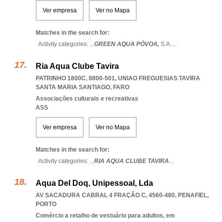
Ver empresa
Ver no Mapa
Matches in the search for:
Activity categories: ...
GREEN AQUA PÓVOA,
S.A.
...
Ria Aqua Clube Tavira
PATRINHO 1800C, 8800-501
,
UNIAO FREGUESIAS TAVIRA
SANTA MARIA SANTIAGO
,
FARO
Associações culturais e recreativas
ASS
Ver empresa
Ver no Mapa
Matches in the search for:
Activity categories: ...
RIA AQUA CLUBE TAVIRA
...
Aqua Del Doq, Unipessoal, Lda
AV SACADURA CABRAL 4 FRAÇÃO C, 4560-480
,
PENAFIEL
,
PORTO
Comércio a retalho de vestuário para adultos, em