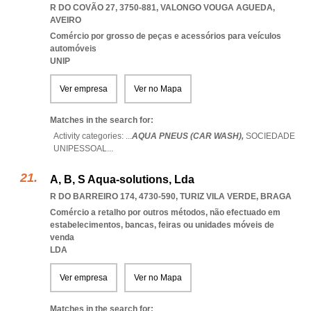
R DO COVÃO 27, 3750-881
,
VALONGO VOUGA AGUEDA
,
AVEIRO
Comércio por grosso de peças e acessórios para veículos
automóveis
UNIP
Ver empresa
Ver no Mapa
Matches in the search for:
Activity categories: ...
AQUA PNEUS (CAR WASH),
SOCIEDADE
UNIPESSOAL
...
A, B, S Aqua-solutions, Lda
R DO BARREIRO 174, 4730-590
,
TURIZ VILA VERDE
,
BRAGA
Comércio a retalho por outros métodos, não efectuado em
estabelecimentos, bancas, feiras ou unidades móveis de
venda
LDA
Ver empresa
Ver no Mapa
Matches in the search for: