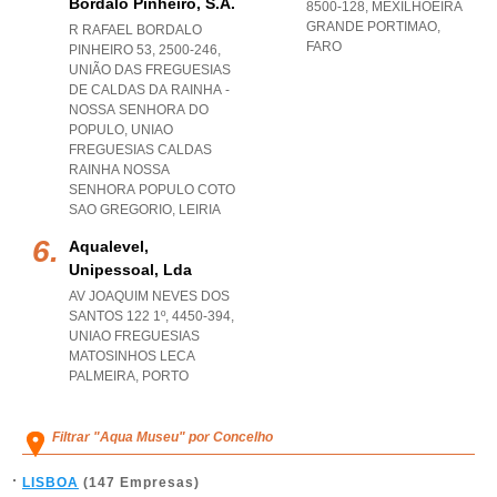
Bordalo Pinheiro, S.a.
8500-128
,
MEXILHOEIRA
GRANDE PORTIMAO
,
R RAFAEL BORDALO
FARO
PINHEIRO 53, 2500-246,
UNIÃO DAS FREGUESIAS
DE CALDAS DA RAINHA -
NOSSA SENHORA DO
POPULO
,
UNIAO
FREGUESIAS CALDAS
RAINHA NOSSA
SENHORA POPULO COTO
SAO GREGORIO
,
LEIRIA
Aqualevel,
Unipessoal, Lda
AV JOAQUIM NEVES DOS
SANTOS 122 1º, 4450-394
,
UNIAO FREGUESIAS
MATOSINHOS LECA
PALMEIRA
,
PORTO
Filtrar "Aqua Museu" por Concelho
LISBOA
(147 Empresas)