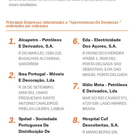
esses resultados.
Principais Empresas relacionadas a "Apresentacao De Despesas "
ordenados por cobrança
Alcapetro - Petróleos
Eda - Electricidade
E Derivados, S.a.
Dos Açores, S.a.
R DO MARUJO, 2380-220
,
R FRANCISCO PEREIRA
BUGALHOS ALCANENA
,
ATAÍDE 1, 9500-052
,
SANTAREM
PONTA DELGADA SAO
SEBASTIAO
,
ILHA SAO
Ikea Portugal - Móveis
MIGUEL PONTA DELGADA
E Decoração, Lda
Ilídio Mota - Petróleos
R 28 DE SETEMBRO,
E Derivados, Lda
2660-001
,
UNIAO
FREGUESIAS SANTO
MAR DO RIO CÁVADO 571,
ANTONIO CAVALEIROS
4720-539
,
LAGO AMARES
,
FRIELAS LOURES
,
LISBOA
BRAGA
Spdad - Sociedade
Hospital Cuf
Portuguesa De
Descobertas, S.a.
Distribuição De
R MÁRIO BOTAS S/N,