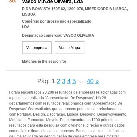
Vasco M.n.de Oliveira, Lda
R DA BOAVISTA 160/162, 1200-070
,
MISERICORDIA LISBOA
,
LISBOA
Comércio por grosso não especializado
LDA
Designação comercial: VASCO OLIVEIRA
Ver empresa
Ver no Mapa
Matches in the search for:
Pág.
1
2
3
4
5
...
40
»
Foram encontrados 28.288 resultados de empresas relacionadas com
a pesquisa realizada "Apresentacao De Despesas". Há 29
departamentos com resultados relacionados com "Apresentacao De
Despesas".Os resultados que aparecem podem estar relacionados
com Portugal, Design, Decoracao, Lisboa, Desporto, Desenvolvimento,
Mobiliario, Formacao, Moveis. Pode encontrar os 1200 primeiros
resultados para esta pesquisa com o telefone, direção e outros dados
comerciais e financeiros das empresas. Baseamos em coincidências
de uma atividade ou denominação de cada empresa para mostrar