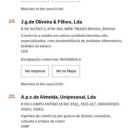
Matches in the search for:
J.g.de Oliveira & Filhos, Lda
R DE RUÃES 2, 4700-565
,
MIRE TIBAES BRAGA
,
BRAGA
Comércio a retalho em outros estabelecimentos não
especializados, com predominância de produtos alimentares,
bebidas ou tabaco
LDA
Designação comercial: MAXIGRULA
Ver empresa
Ver no Mapa
Matches in the search for:
A.p.c.de Almeida, Unipessoal, Lda
R DO CAMPO ANTIGO 18 R/C ESQ., 3515-417
,
ABRAVESES
VISEU
,
VISEU
Agentes do comércio por grosso de têxteis, vestuário,
calçado e artigos de couro
UNIP