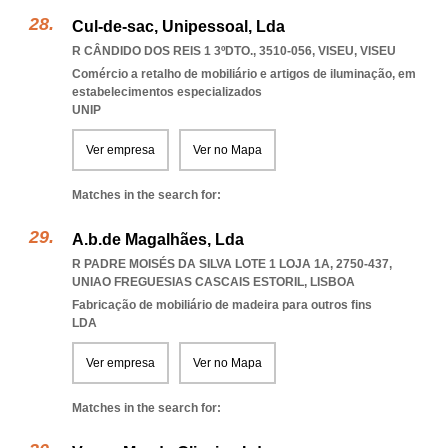
Cul-de-sac, Unipessoal, Lda
R CÂNDIDO DOS REIS 1 3ºDTO., 3510-056
,
VISEU
,
VISEU
Comércio a retalho de mobiliário e artigos de iluminação, em
estabelecimentos especializados
UNIP
Ver empresa
Ver no Mapa
Matches in the search for:
A.b.de Magalhães, Lda
R PADRE MOISÉS DA SILVA LOTE 1 LOJA 1A, 2750-437
,
UNIAO FREGUESIAS CASCAIS ESTORIL
,
LISBOA
Fabricação de mobiliário de madeira para outros fins
LDA
Ver empresa
Ver no Mapa
Matches in the search for: