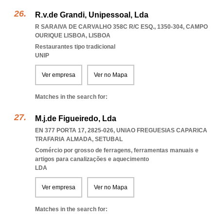
R.v.de Grandi, Unipessoal, Lda
R SARAIVA DE CARVALHO 358C R/C ESQ., 1350-304
,
CAMPO
OURIQUE LISBOA
,
LISBOA
Restaurantes tipo tradicional
UNIP
Ver empresa
Ver no Mapa
Matches in the search for:
M.j.de Figueiredo, Lda
EN 377 PORTA 17, 2825-026
,
UNIAO FREGUESIAS CAPARICA
TRAFARIA ALMADA
,
SETUBAL
Comércio por grosso de ferragens, ferramentas manuais e
artigos para canalizações e aquecimento
LDA
Ver empresa
Ver no Mapa
Matches in the search for: