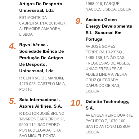
Artigos De Desporto,
1998-018
,
PARQUE
NACOES LISBOA
,
LISBOA
Unipessoal, Lda
EST MONTE DA
Acciona Green
CABREIRA 1/1A, 2610-017
,
Energy Developments
ALFRAGIDE AMADORA
,
S.l. Sucursal Em
LISBOA
Portugal
Rgvs Ibérica -
AV JOSÉ GOMES
Sociedade Ibérica De
FERREIRA 13 2ºESQ.,
Produção De Artigos
1495-139, UNIÃO DAS
FREGUESIAS DE ALGES
,
De Desporto,
UNIAO FREGUESIAS
Unipessoal, Lda
ALGES LINDA A VELHA
R CENTRAL DE MANDIM,
CRUZ QUEBRADA
4475-023
,
CASTELO MAIA
,
DAFUNDO OEIRAS
,
PORTO
LISBOA
Sata Internacional -
Deloitte Technology,
Azores Airlines, S.a.
S.a.
R DOUTOR JOSÉ BRUNO
AV ENGENHEIRO DUARTE
TAVARES CARREIRO 6 9º,
PACHECO 7, 1070-100
,
9500-119
,
SAO PEDRO
SANTO ANTONIO LISBOA
,
PONTA DELGADA
,
ILHA
LISBOA
SAO MIGUEL PONTA