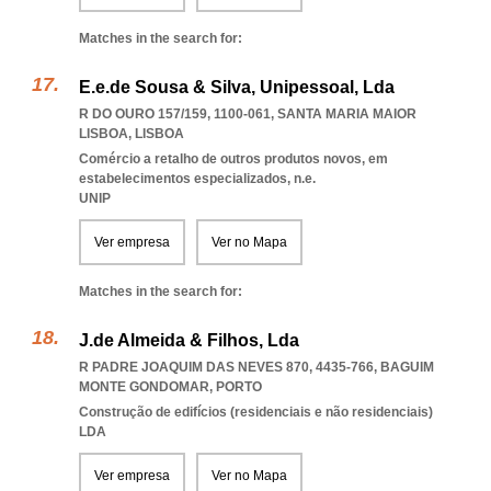
Matches in the search for:
E.e.de Sousa & Silva, Unipessoal, Lda
R DO OURO 157/159, 1100-061
,
SANTA MARIA MAIOR
LISBOA
,
LISBOA
Comércio a retalho de outros produtos novos, em
estabelecimentos especializados, n.e.
UNIP
Ver empresa
Ver no Mapa
Matches in the search for:
J.de Almeida & Filhos, Lda
R PADRE JOAQUIM DAS NEVES 870, 4435-766
,
BAGUIM
MONTE GONDOMAR
,
PORTO
Construção de edifícios (residenciais e não residenciais)
LDA
Ver empresa
Ver no Mapa