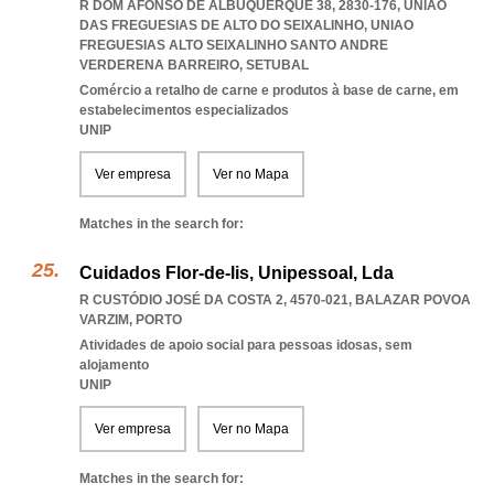
R DOM AFONSO DE ALBUQUERQUE 38, 2830-176, UNIÃO
DAS FREGUESIAS DE ALTO DO SEIXALINHO
,
UNIAO
FREGUESIAS ALTO SEIXALINHO SANTO ANDRE
VERDERENA BARREIRO
,
SETUBAL
Comércio a retalho de carne e produtos à base de carne, em
estabelecimentos especializados
UNIP
Ver empresa
Ver no Mapa
Matches in the search for:
Cuidados Flor-de-lis, Unipessoal, Lda
R CUSTÓDIO JOSÉ DA COSTA 2, 4570-021
,
BALAZAR POVOA
VARZIM
,
PORTO
Atividades de apoio social para pessoas idosas, sem
alojamento
UNIP
Ver empresa
Ver no Mapa
Matches in the search for: