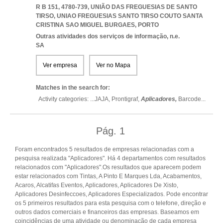
R B 151, 4780-739, UNIÃO DAS FREGUESIAS DE SANTO
TIRSO
,
UNIAO FREGUESIAS SANTO TIRSO COUTO SANTA
CRISTINA SAO MIGUEL BURGAES
,
PORTO
Outras atividades dos serviços de informação, n.e.
SA
Ver empresa
Ver no Mapa
Matches in the search for:
Activity categories: ...
JAJA,
Prontigraf,
Aplicadores,
Barcode
...
Pág.
1
Foram encontrados 5 resultados de empresas relacionadas com a
pesquisa realizada "Aplicadores". Há 4 departamentos com resultados
relacionados com "Aplicadores".Os resultados que aparecem podem
estar relacionados com Tintas, A Pinto E Marques Lda, Acabamentos,
Acaros, Alcatifas Eventos, Aplicadores, Aplicadores De Xisto,
Aplicadores Desinfeccoes, Aplicadores Especializados. Pode encontrar
os 5 primeiros resultados para esta pesquisa com o telefone, direção e
outros dados comerciais e financeiros das empresas. Baseamos em
coincidências de uma atividade ou denominação de cada empresa