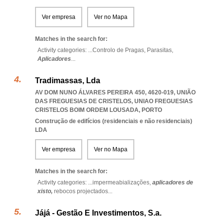
Ver empresa
Ver no Mapa
Matches in the search for:
Activity categories: ...
Controlo de Pragas,
Parasitas,
Aplicadores
...
Tradimassas, Lda
AV DOM NUNO ÁLVARES PEREIRA 450, 4620-019, UNIÃO
DAS FREGUESIAS DE CRISTELOS
,
UNIAO FREGUESIAS
CRISTELOS BOIM ORDEM LOUSADA
,
PORTO
Construção de edifícios (residenciais e não residenciais)
LDA
Ver empresa
Ver no Mapa
Matches in the search for:
Activity categories: ...
impermeabializações,
aplicadores de
xisto,
rebocos projectados
...
Jájá - Gestão E Investimentos, S.a.