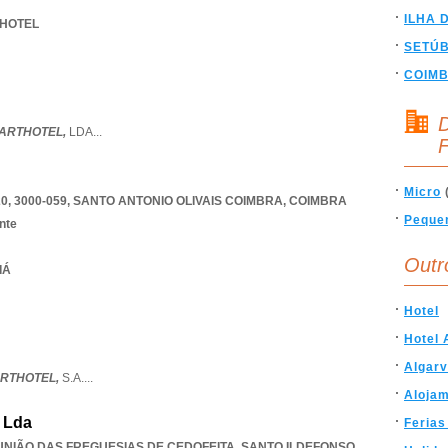
ILHA 
 HOTEL
SETÚ
COIM
D
PARTHOTEL,
LDA
...
F
Micro
, 3000-059
,
SANTO ANTONIO OLIVAIS COIMBRA
,
COIMBRA
Peque
nte
Outr
IÁ
Hotel
Hotel 
Algar
RTHOTEL,
S.A.
...
Aloja
, Lda
Ferias
, UNIÃO DAS FREGUESIAS DE CEDOFEITA, SANTO ILDEFONSO,