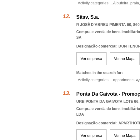
Activity categories: ...
Albufeira,
praia
Sitsv, S.a.
R JOSÉ D'ABREU PIMENTA 60, 860
Compra e venda de bens imobiliári
SA
Designação comercial: DON TENÓ
Ver empresa
Ver no Mapa
Matches in the search for:
Activity categories: ...
appartments,
ap
Ponta Da Gaivota - Promoçã
URB PONTA DA GAIVOTA LOTE 66, 
Compra e venda de bens imobiliári
LDA
Designação comercial: APARTHOT
Ver empresa
Ver no Mapa