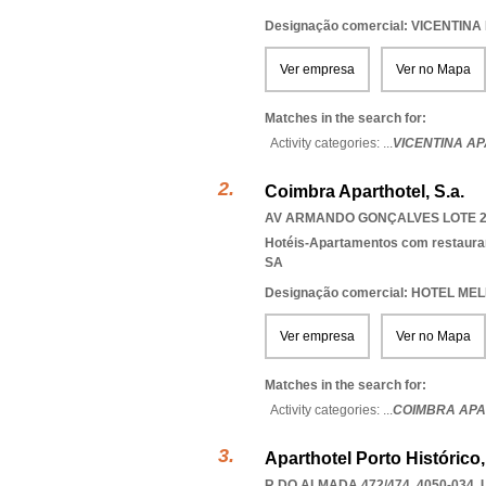
Designação comercial: VICENTINA
Ver empresa
Ver no Mapa
Matches in the search for:
Activity categories: ...
VICENTINA A
Coimbra Aparthotel, S.a.
AV ARMANDO GONÇALVES LOTE 20
Hotéis-Apartamentos com restaura
SA
Designação comercial: HOTEL MEL
Ver empresa
Ver no Mapa
Matches in the search for:
Activity categories: ...
COIMBRA APA
Aparthotel Porto Histórico
R DO ALMADA 472/474, 4050-034