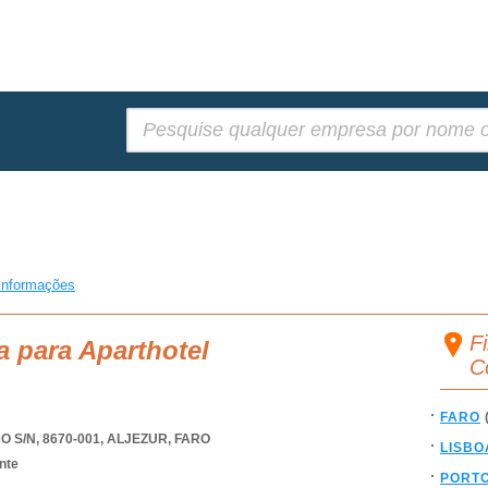
Pesquisar:
informações
Fi
a para Aparthotel
C
FARO
S/N, 8670-001
,
ALJEZUR
,
FARO
LISBO
nte
PORT