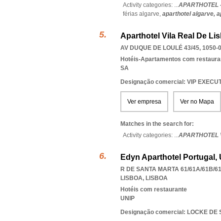
Activity categories: ...
APARTHOTEL -
férias algarve,
aparthotel algarve,
a
Aparthotel Vila Real De Lis
AV DUQUE DE LOULÉ 43/45, 1050-
Hotéis-Apartamentos com restaura
SA
Designação comercial: VIP EXEC
Ver empresa
Ver no Mapa
Matches in the search for:
Activity categories: ...
APARTHOTEL V
Edyn Aparthotel Portugal,
R DE SANTA MARTA 61/61A/61B/61C
LISBOA
,
LISBOA
Hotéis com restaurante
UNIP
Designação comercial: LOCKE D