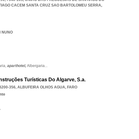
TIAGO CACEM SANTA CRUZ SAO BARTOLOMEU SERRA
,
OM NUNO
ria,
aparthotel,
Albergaria
...
struções Turísticas Do Algarve, S.a.
200-356
,
ALBUFEIRA OLHOS AGUA
,
FARO
nte
A