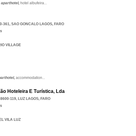
,
aparthotel,
hotel albufeira
...
0-361
,
SAO GONCALO LAGOS
,
FARO
os
RIO VILLAGE
arthotel,
accommodation
...
o Hoteleira E Turística, Lda
8600-119
,
LUZ LAGOS
,
FARO
os
EL VILA LUZ