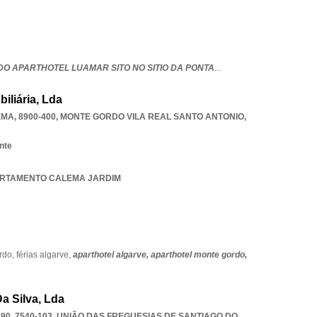
DO APARTHOTEL LUAMAR SITO NO SITIO DA PONTA
...
biliária, Lda
MA, 8900-400
,
MONTE GORDO VILA REAL SANTO ANTONIO
,
nte
APARTAMENTO CALEMA JARDIM
rdo,
férias algarve,
aparthotel algarve,
aparthotel monte gordo,
a Silva, Lda
0, 7540-103, UNIÃO DAS FREGUESIAS DE SANTIAGO DO