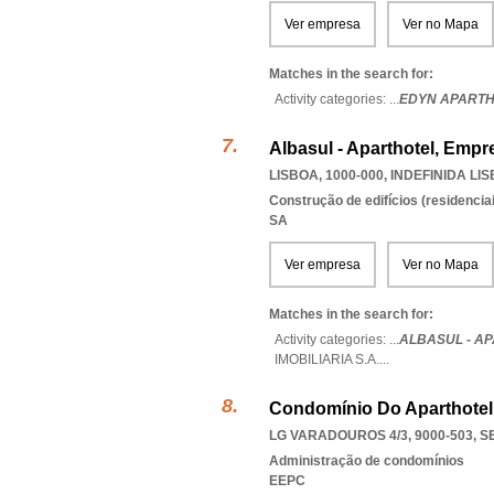
Ver empresa
Ver no Mapa
Matches in the search for:
Activity categories: ...
EDYN APARTH
Albasul - Aparthotel, Empr
LISBOA, 1000-000
,
INDEFINIDA LI
Construção de edifícios (residenciai
SA
Ver empresa
Ver no Mapa
Matches in the search for:
Activity categories: ...
ALBASUL - A
IMOBILIARIA S.A.
...
Condomínio Do Aparthotel 
LG VARADOUROS 4/3, 9000-503
,
S
Administração de condomínios
EEPC