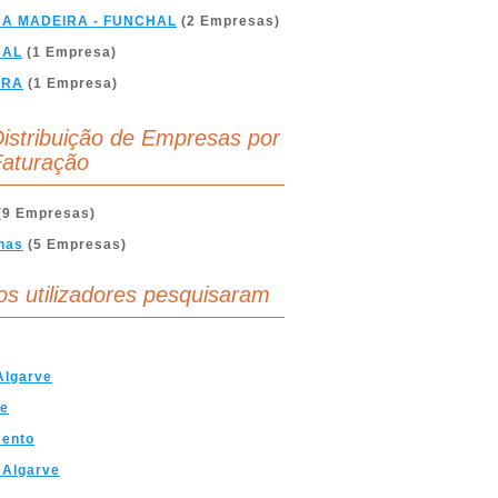
DA MADEIRA - FUNCHAL
(2 Empresas)
BAL
(1 Empresa)
BRA
(1 Empresa)
istribuição de Empresas por
aturação
(9 Empresas)
nas
(5 Empresas)
os utilizadores pesquisaram
Algarve
ve
mento
 Algarve