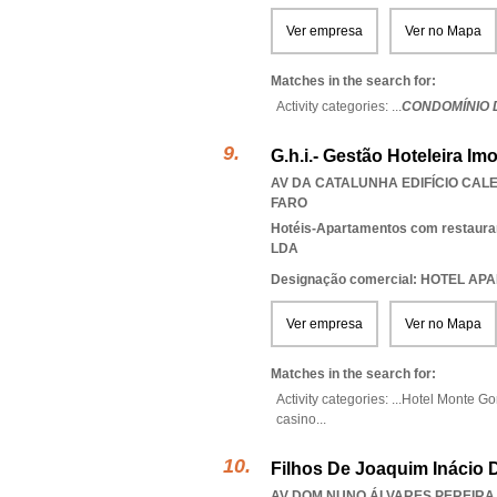
Ver empresa
Ver no Mapa
Matches in the search for:
Activity categories: ...
CONDOMÍNIO 
G.h.i.- Gestão Hoteleira Imo
AV DA CATALUNHA EDIFÍCIO CALE
FARO
Hotéis-Apartamentos com restaura
LDA
Designação comercial: HOTEL 
Ver empresa
Ver no Mapa
Matches in the search for:
Activity categories: ...
Hotel Monte Go
casino
...
Filhos De Joaquim Inácio D
AV DOM NUNO ÁLVARES PEREIRA 9