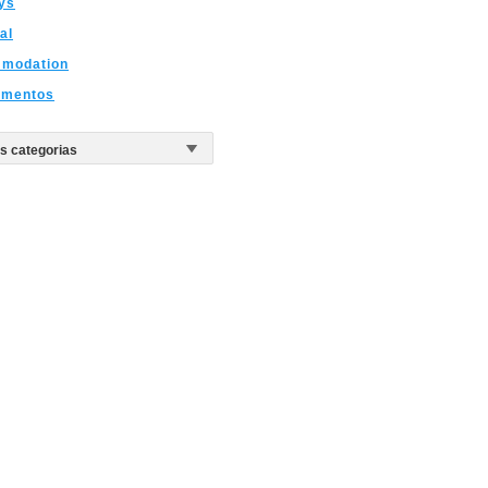
ys
al
modation
amentos