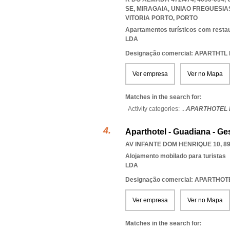
SE, MIRAGAIA
,
UNIAO FREGUESIA
VITORIA PORTO
,
PORTO
Apartamentos turísticos com resta
LDA
Designação comercial: APARTHTL
Ver empresa
Ver no Mapa
Matches in the search for:
Activity categories: ...
APARTHOTEL 
Aparthotel - Guadiana - Ges
AV INFANTE DOM HENRIQUE 10, 89
Alojamento mobilado para turistas
LDA
Designação comercial: APARTHO
Ver empresa
Ver no Mapa
Matches in the search for: