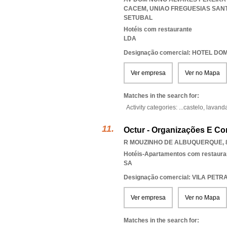
CACEM
,
UNIAO FREGUESIAS SAN
SETUBAL
Hotéis com restaurante
LDA
Designação comercial: HOTEL D
Ver empresa
Ver no Mapa
Matches in the search for:
Activity categories: ...
castelo,
lavanda
Octur - Organizações E Con
R MOUZINHO DE ALBUQUERQUE, 8
Hotéis-Apartamentos com restaura
SA
Designação comercial: VILA PETR
Ver empresa
Ver no Mapa
Matches in the search for: