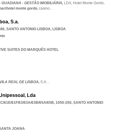
 GUADIANA - GESTÃO IMOBILIÁRIA,
LDA,
Hotel Monte Gordo,
parthotel monte gordo,
casino
...
boa, S.a.
086
,
SANTO ANTONIO LISBOA
,
LISBOA
nte
UTIVE SUITES DO MARQUÊS HOTEL
ILA REAL DE LISBOA,
S.A.
...
 Unipessoal, Lda
/61E/61F/63/63A/63B/65A/65B, 1050-200
,
SANTO ANTONIO
E SANTA JOANA