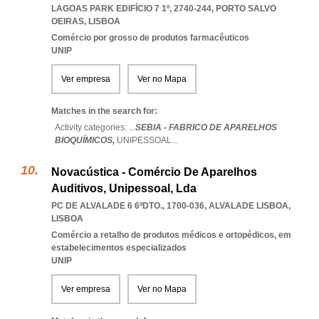
LAGOAS PARK EDIFÍCIO 7 1º, 2740-244
,
PORTO SALVO
OEIRAS
,
LISBOA
Comércio por grosso de produtos farmacêuticos
UNIP
Ver empresa
Ver no Mapa
Matches in the search for:
Activity categories: ...
SEBIA - FABRICO DE APARELHOS
BIOQUÍMICOS,
UNIPESSOAL
...
Novacústica - Comércio De Aparelhos
Auditivos, Unipessoal, Lda
PC DE ALVALADE 6 6ºDTO., 1700-036
,
ALVALADE LISBOA
,
LISBOA
Comércio a retalho de produtos médicos e ortopédicos, em
estabelecimentos especializados
UNIP
Ver empresa
Ver no Mapa