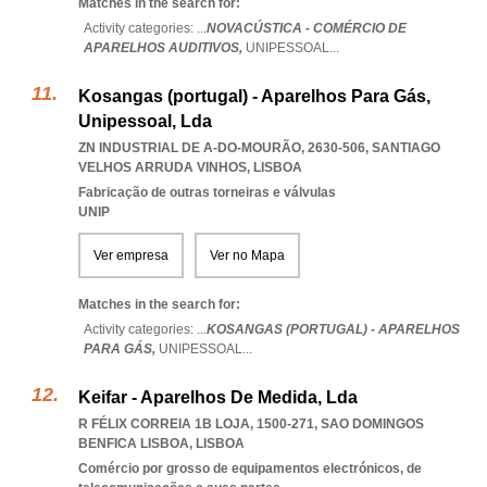
Matches in the search for:
Activity categories: ...
NOVACÚSTICA - COMÉRCIO DE
APARELHOS AUDITIVOS,
UNIPESSOAL
...
Kosangas (portugal) - Aparelhos Para Gás,
Unipessoal, Lda
ZN INDUSTRIAL DE A-DO-MOURÃO, 2630-506
,
SANTIAGO
VELHOS ARRUDA VINHOS
,
LISBOA
Fabricação de outras torneiras e válvulas
UNIP
Ver empresa
Ver no Mapa
Matches in the search for:
Activity categories: ...
KOSANGAS (PORTUGAL) - APARELHOS
PARA GÁS,
UNIPESSOAL
...
Keifar - Aparelhos De Medida, Lda
R FÉLIX CORREIA 1B LOJA, 1500-271
,
SAO DOMINGOS
BENFICA LISBOA
,
LISBOA
Comércio por grosso de equipamentos electrónicos, de