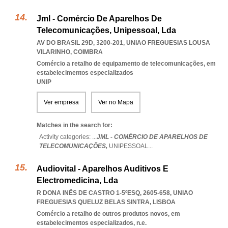
Jml - Comércio De Aparelhos De
Telecomunicações, Unipessoal, Lda
AV DO BRASIL 29D, 3200-201
,
UNIAO FREGUESIAS LOUSA
VILARINHO
,
COIMBRA
Comércio a retalho de equipamento de telecomunicações, em
estabelecimentos especializados
UNIP
Ver empresa
Ver no Mapa
Matches in the search for:
Activity categories: ...
JML - COMÉRCIO DE APARELHOS DE
TELECOMUNICAÇÕES,
UNIPESSOAL
...
Audiovital - Aparelhos Auditivos E
Electromedicina, Lda
R DONA INÊS DE CASTRO 1-5ºESQ, 2605-658
,
UNIAO
FREGUESIAS QUELUZ BELAS SINTRA
,
LISBOA
Comércio a retalho de outros produtos novos, em
estabelecimentos especializados, n.e.