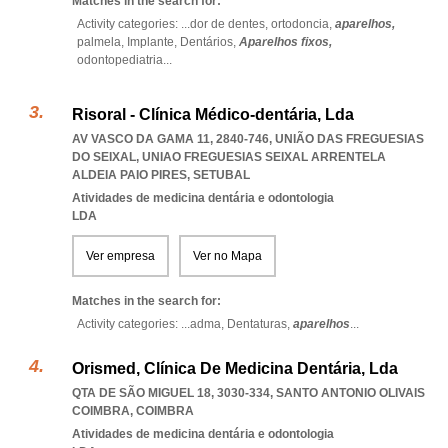
Matches in the search for:
Activity categories: ...
dor de dentes,
ortodoncia,
aparelhos,
palmela,
Implante,
Dentários,
Aparelhos fixos,
odontopediatria
...
Risoral - Clínica Médico-dentária, Lda
AV VASCO DA GAMA 11, 2840-746, UNIÃO DAS FREGUESIAS
DO SEIXAL
,
UNIAO FREGUESIAS SEIXAL ARRENTELA
ALDEIA PAIO PIRES
,
SETUBAL
Atividades de medicina dentária e odontologia
LDA
Ver empresa
Ver no Mapa
Matches in the search for:
Activity categories: ...
adma,
Dentaturas,
aparelhos
...
Orismed, Clínica De Medicina Dentária, Lda
QTA DE SÃO MIGUEL 18, 3030-334
,
SANTO ANTONIO OLIVAIS
COIMBRA
,
COIMBRA
Atividades de medicina dentária e odontologia