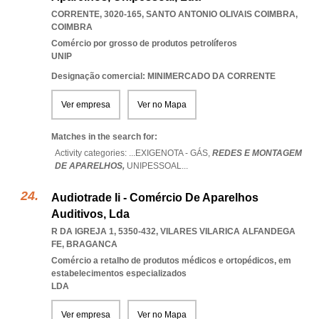
CORRENTE, 3020-165
,
SANTO ANTONIO OLIVAIS COIMBRA
,
COIMBRA
Comércio por grosso de produtos petrolíferos
UNIP
Designação comercial: MINIMERCADO DA CORRENTE
Ver empresa
Ver no Mapa
Matches in the search for:
Activity categories: ...
EXIGENOTA - GÁS,
REDES E MONTAGEM
DE APARELHOS,
UNIPESSOAL
...
Audiotrade Ii - Comércio De Aparelhos
Auditivos, Lda
R DA IGREJA 1, 5350-432
,
VILARES VILARICA ALFANDEGA
FE
,
BRAGANCA
Comércio a retalho de produtos médicos e ortopédicos, em
estabelecimentos especializados
LDA
Ver empresa
Ver no Mapa