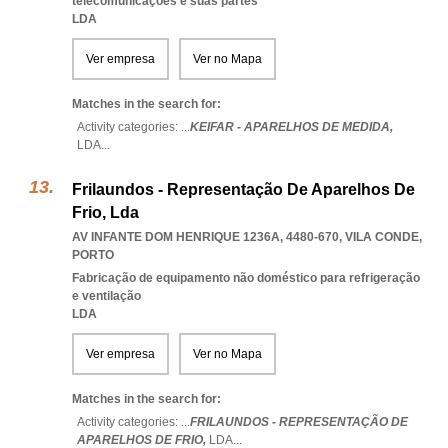
telecomunicações e suas partes
LDA
Ver empresa
Ver no Mapa
Matches in the search for:
Activity categories: ...
KEIFAR - APARELHOS DE MEDIDA,
LDA
...
Frilaundos - Representação De Aparelhos De
Frio, Lda
AV INFANTE DOM HENRIQUE 1236A, 4480-670
,
VILA CONDE
,
PORTO
Fabricação de equipamento não doméstico para refrigeração
e ventilação
LDA
Ver empresa
Ver no Mapa
Matches in the search for:
Activity categories: ...
FRILAUNDOS - REPRESENTAÇÃO DE
APARELHOS DE FRIO,
LDA
...