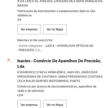
R DA LEICA 55, 4760-810
,
LOUSADO VILA NOVA FAMALICAO
,
BRAGA
Fabricação de instrumentos e equipamentos ópticos não
oftálmicos
SA
Ver empresa
Ver no Mapa
Matches in the search for:
Activity categories: ...
LEICA - APARELHOS ÓPTICOS DE
PRECISÃO,
S.A.
...
Isactex - Comércio De Aparelhos De Precisão,
Lda
R BARROCO 174/214 ARMAZÉM K, 4465-591, UNIÃO DAS
FREGUESIAS DE CUSTOIAS
,
UNIAO FREGUESIAS CUSTOIAS
LECA BALIO GUIFOES MATOSINHOS
,
PORTO
Comércio por grosso de electrodomésticos, aparelhos de
rádio e de televisão
LDA
Ver empresa
Ver no Mapa