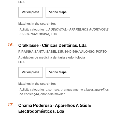
LDA
Ver empresa
Ver no Mapa
Matches in the search for:
Activity categories: ...
AUDIOVITAL - APARELHOS AUDITIVOS E
ELECTROMEDICINA,
LDA
...
Oralklasse - Clínicas Dentárias, Lda
R RAINHA SANTA ISABEL 135, 4440-569
,
VALONGO
,
PORTO
Atividades de medicina dentária e odontologia
LDA
Ver empresa
Ver no Mapa
Matches in the search for:
Activity categories: ...
sorrisos,
branqueamento a laser,
aparelhos
de correcção,
ortopedia maxilar
...
Chama Poderosa - Aparelhos A Gás E
Electrodomésticos, Lda