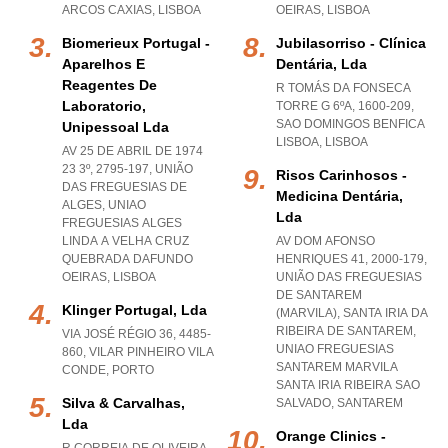
ARCOS CAXIAS
,
LISBOA
OEIRAS
,
LISBOA
Biomerieux Portugal -
Jubilasorriso - Clínica
Aparelhos E
Dentária, Lda
Reagentes De
R TOMÁS DA FONSECA
Laboratorio,
TORRE G 6ºA, 1600-209
,
SAO DOMINGOS BENFICA
Unipessoal Lda
LISBOA
,
LISBOA
AV 25 DE ABRIL DE 1974
23 3º, 2795-197, UNIÃO
Risos Carinhosos -
DAS FREGUESIAS DE
Medicina Dentária,
ALGES
,
UNIAO
Lda
FREGUESIAS ALGES
LINDA A VELHA CRUZ
AV DOM AFONSO
QUEBRADA DAFUNDO
HENRIQUES 41, 2000-179,
OEIRAS
,
LISBOA
UNIÃO DAS FREGUESIAS
DE SANTAREM
Klinger Portugal, Lda
(MARVILA), SANTA IRIA DA
RIBEIRA DE SANTAREM
,
VIA JOSÉ RÉGIO 36, 4485-
UNIAO FREGUESIAS
860
,
VILAR PINHEIRO VILA
SANTAREM MARVILA
CONDE
,
PORTO
SANTA IRIA RIBEIRA SAO
Silva & Carvalhas,
SALVADO
,
SANTAREM
Lda
Orange Clinics -