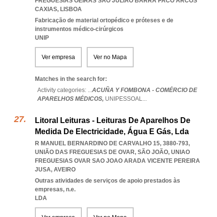
FREGUESIAS OEIRAS SAO JULIAO BARRA PACO ARCOS
CAXIAS
,
LISBOA
Fabricação de material ortopédico e próteses e de
instrumentos médico-cirúrgicos
UNIP
Ver empresa
Ver no Mapa
Matches in the search for:
Activity categories: ...
ACUÑA Y FOMBONA - COMÉRCIO DE
APARELHOS MÉDICOS,
UNIPESSOAL
...
Litoral Leituras - Leituras De Aparelhos De
Medida De Electricidade, Água E Gás, Lda
R MANUEL BERNARDINO DE CARVALHO 15, 3880-793,
UNIÃO DAS FREGUESIAS DE OVAR, SÃO JOÃO
,
UNIAO
FREGUESIAS OVAR SAO JOAO ARADA VICENTE PEREIRA
JUSA
,
AVEIRO
Outras atividades de serviços de apoio prestados às
empresas, n.e.
LDA