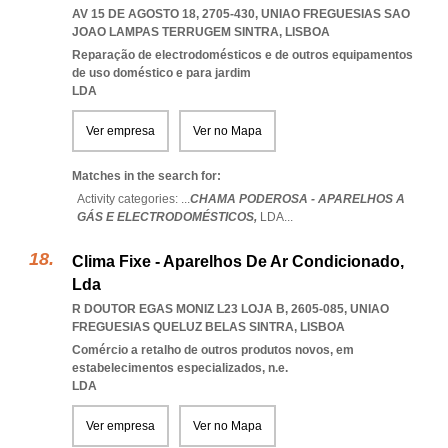
AV 15 DE AGOSTO 18, 2705-430
,
UNIAO FREGUESIAS SAO
JOAO LAMPAS TERRUGEM SINTRA
,
LISBOA
Reparação de electrodomésticos e de outros equipamentos
de uso doméstico e para jardim
LDA
Ver empresa
Ver no Mapa
Matches in the search for:
Activity categories: ...
CHAMA PODEROSA - APARELHOS A
GÁS E ELECTRODOMÉSTICOS,
LDA
...
Clima Fixe - Aparelhos De Ar Condicionado,
Lda
R DOUTOR EGAS MONIZ L23 LOJA B, 2605-085
,
UNIAO
FREGUESIAS QUELUZ BELAS SINTRA
,
LISBOA
Comércio a retalho de outros produtos novos, em
estabelecimentos especializados, n.e.
LDA
Ver empresa
Ver no Mapa