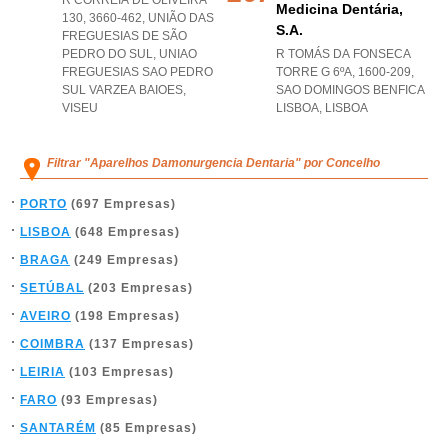
R CORREIA DE OLIVEIRA
Medicina Dentária,
130, 3660-462, UNIÃO DAS
S.a.
FREGUESIAS DE SÃO
PEDRO DO SUL
,
UNIAO
R TOMÁS DA FONSECA
FREGUESIAS SAO PEDRO
TORRE G 6ºA, 1600-209
,
SUL VARZEA BAIOES
,
SAO DOMINGOS BENFICA
VISEU
LISBOA
,
LISBOA
Filtrar "Aparelhos Damonurgencia Dentaria" por Concelho
PORTO
(697 Empresas)
LISBOA
(648 Empresas)
BRAGA
(249 Empresas)
SETÚBAL
(203 Empresas)
AVEIRO
(198 Empresas)
COIMBRA
(137 Empresas)
LEIRIA
(103 Empresas)
FARO
(93 Empresas)
SANTARÉM
(85 Empresas)