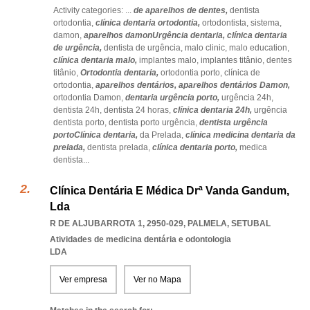
Activity categories: ...
de aparelhos de dentes,
dentista
ortodontia,
clínica dentaria ortodontia,
ortodontista,
sistema,
damon,
aparelhos damonUrgência dentaria,
clínica dentaria
de urgência,
dentista de urgência,
malo clinic,
malo education,
clínica dentaria malo,
implantes malo,
implantes titânio,
dentes
titânio,
Ortodontia dentaria,
ortodontia porto,
clínica de
ortodontia,
aparelhos dentários,
aparelhos dentários Damon,
ortodontia Damon,
dentaria urgência porto,
urgência 24h,
dentista 24h,
dentista 24 horas,
clínica dentaria 24h,
urgência
dentista porto,
dentista porto urgência,
dentista urgência
portoClínica dentaria,
da Prelada,
clínica medicina dentaria da
prelada,
dentista prelada,
clínica dentaria porto,
medica
dentista
...
Clínica Dentária E Médica Drª Vanda Gandum,
Lda
R DE ALJUBARROTA 1, 2950-029
,
PALMELA
,
SETUBAL
Atividades de medicina dentária e odontologia
LDA
Ver empresa
Ver no Mapa