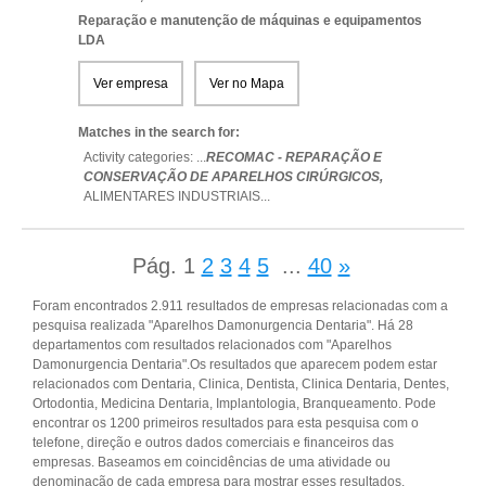
Reparação e manutenção de máquinas e equipamentos
LDA
Ver empresa
Ver no Mapa
Matches in the search for:
Activity categories: ...
RECOMAC - REPARAÇÃO E
CONSERVAÇÃO DE APARELHOS CIRÚRGICOS,
ALIMENTARES INDUSTRIAIS
...
Pág.
1
2
3
4
5
...
40
»
Foram encontrados 2.911 resultados de empresas relacionadas com a
pesquisa realizada "Aparelhos Damonurgencia Dentaria". Há 28
departamentos com resultados relacionados com "Aparelhos
Damonurgencia Dentaria".Os resultados que aparecem podem estar
relacionados com Dentaria, Clinica, Dentista, Clinica Dentaria, Dentes,
Ortodontia, Medicina Dentaria, Implantologia, Branqueamento. Pode
encontrar os 1200 primeiros resultados para esta pesquisa com o
telefone, direção e outros dados comerciais e financeiros das
empresas. Baseamos em coincidências de uma atividade ou
denominação de cada empresa para mostrar esses resultados.