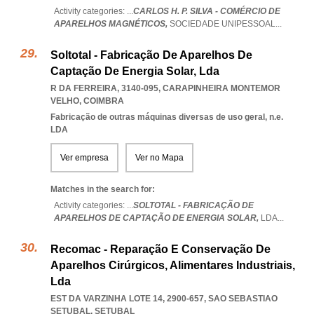
Activity categories: ...
CARLOS H. P. SILVA - COMÉRCIO DE
APARELHOS MAGNÉTICOS,
SOCIEDADE UNIPESSOAL
...
Soltotal - Fabricação De Aparelhos De
Captação De Energia Solar, Lda
R DA FERREIRA, 3140-095
,
CARAPINHEIRA MONTEMOR
VELHO
,
COIMBRA
Fabricação de outras máquinas diversas de uso geral, n.e.
LDA
Ver empresa
Ver no Mapa
Matches in the search for:
Activity categories: ...
SOLTOTAL - FABRICAÇÃO DE
APARELHOS DE CAPTAÇÃO DE ENERGIA SOLAR,
LDA
...
Recomac - Reparação E Conservação De
Aparelhos Cirúrgicos, Alimentares Industriais,
Lda
EST DA VARZINHA LOTE 14, 2900-657
,
SAO SEBASTIAO
SETUBAL
,
SETUBAL