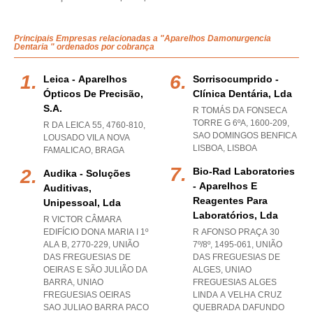
Principais Empresas relacionadas a "Aparelhos Damonurgencia
Dentaria " ordenados por cobrança
Leica - Aparelhos
Sorrisocumprido -
Ópticos De Precisão,
Clínica Dentária, Lda
S.a.
R TOMÁS DA FONSECA
TORRE G 6ºA, 1600-209
,
R DA LEICA 55, 4760-810
,
SAO DOMINGOS BENFICA
LOUSADO VILA NOVA
LISBOA
,
LISBOA
FAMALICAO
,
BRAGA
Bio-Rad Laboratories
Audika - Soluções
- Aparelhos E
Auditivas,
Reagentes Para
Unipessoal, Lda
Laboratórios, Lda
R VICTOR CÂMARA
EDIFÍCIO DONA MARIA I 1º
R AFONSO PRAÇA 30
ALA B, 2770-229, UNIÃO
7º/8º, 1495-061, UNIÃO
DAS FREGUESIAS DE
DAS FREGUESIAS DE
OEIRAS E SÃO JULIÃO DA
ALGES
,
UNIAO
BARRA
,
UNIAO
FREGUESIAS ALGES
FREGUESIAS OEIRAS
LINDA A VELHA CRUZ
SAO JULIAO BARRA PACO
QUEBRADA DAFUNDO