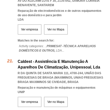
AV DO ALECRIM LOTE F 30, 2135-042
,
SAMORA CORREIA
BENAVENTE
,
SANTAREM
Reparação de electrodomésticos e de outros equipamentos
de uso doméstico e para jardim
LDA
Ver empresa
Ver no Mapa
Matches in the search for:
Activity categories: ...
PRIMESAT -TÉCNICA APARELHOS
DOMÉSTICOS E OUTROS,
LDA
...
Caldest - Assistência E Manutenção A
Aparelhos De Climatização, Unipessoal, Lda
R DA QUINTA DE SANTA MARIA 111, 4700-244, UNIÃO DAS
FREGUESIAS DE BRAGA (MAXIMINOS
,
UNIAO FREGUESIAS
BRAGA MAXIMINOS SE CIVIDADE
,
BRAGA
Reparação e manutenção de máquinas e equipamentos
UNIP
Ver empresa
Ver no Mapa