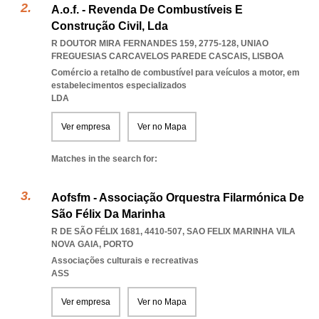
A.o.f. - Revenda De Combustíveis E
Construção Civil, Lda
R DOUTOR MIRA FERNANDES 159, 2775-128
,
UNIAO
FREGUESIAS CARCAVELOS PAREDE CASCAIS
,
LISBOA
Comércio a retalho de combustível para veículos a motor, em
estabelecimentos especializados
LDA
Ver empresa
Ver no Mapa
Matches in the search for:
Aofsfm - Associação Orquestra Filarmónica De
São Félix Da Marinha
R DE SÃO FÉLIX 1681, 4410-507
,
SAO FELIX MARINHA VILA
NOVA GAIA
,
PORTO
Associações culturais e recreativas
ASS
Ver empresa
Ver no Mapa