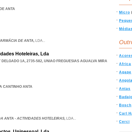
 DE ANTA
Micro
Peque
Média
FARMÁCIA DE ANTA,
LDA
...
Outr
idades Hoteleiras, Lda
Acore
 DELGADO 1A, 2735-582
,
UNIAO FREGUESIAS AGUALVA MIRA
Africa
Agape
Angol
RIA CANTINHO ANTA
Antas
Badaj
Bosch
Carl H
A ANTA - ACTIVIDADES HOTELEIRAS,
LDA
...
Cerci
ectos, Unipessoal, Lda