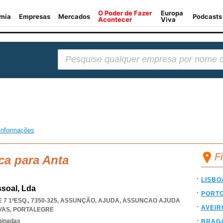
Pesquisar:
informações
F
ca para Anta
LISBO
ssoal, Lda
PORT
7 1ºESQ., 7350-325, ASSUNÇÃO, AJUDA
,
ASSUNCAO AJUDA
AVEIR
VAS
,
PORTALEGRE
binadas
BRAG