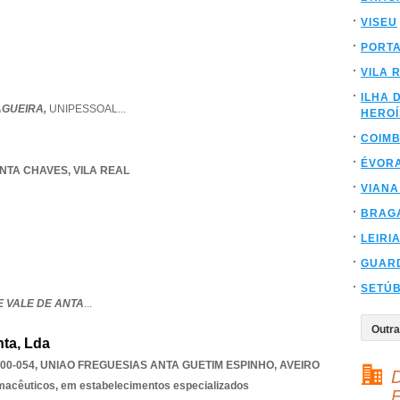
VISEU
PORT
VILA 
ILHA 
AGUEIRA,
UNIPESSOAL
...
HERO
COIM
ÉVOR
ANTA CHAVES
,
VILA REAL
VIANA
BRAG
LEIRI
GUAR
SETÚ
E VALE DE ANTA
...
nta, Lda
00-054
,
UNIAO FREGUESIAS ANTA GUETIM ESPINHO
,
AVEIRO
D
rmacêuticos, em estabelecimentos especializados
F