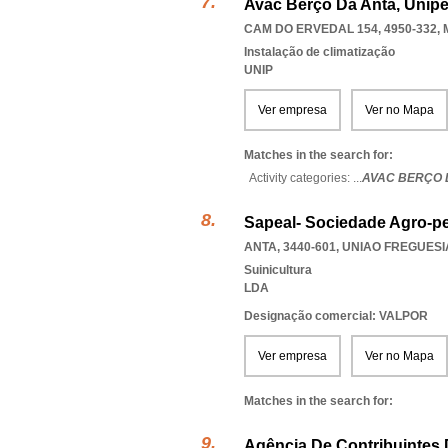
Avac Berço Da Anta, Unipe
CAM DO ERVEDAL 154, 4950-332
,
Instalação de climatização
UNIP
Ver empresa
Ver no Mapa
Matches in the search for:
Activity categories: ...
AVAC BERÇO 
Sapeal- Sociedade Agro-pe
ANTA, 3440-601
,
UNIAO FREGUESI
Suinicultura
LDA
Designação comercial: VALPOR
Ver empresa
Ver no Mapa
Matches in the search for:
Agência De Contribuintes 