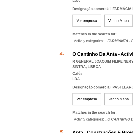
LDA
Designação comercial: FARMÁCIA
Ver empresa
Ver no Mapa
Matches in the search for:
Activity categories: ...
FARMIANTA - 
O Cantinho Da Anta - Activ
R GENERAL JOAQUIM FILIPE NERY
SINTRA
,
LISBOA
Cafés
LDA
Designação comercial: PASTELA
Ver empresa
Ver no Mapa
Matches in the search for:
Activity categories: ...
O CANTINHO D
Anta - Construções E Proj