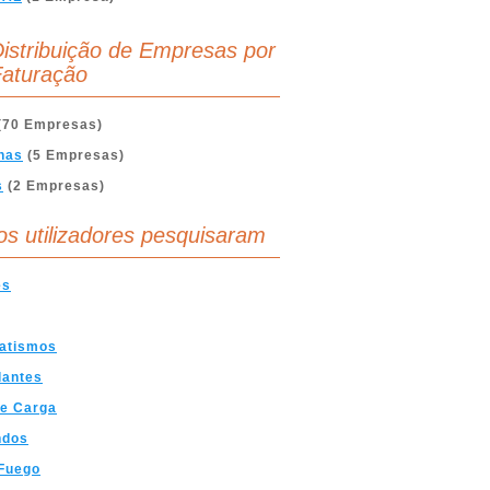
istribuição de Empresas por
aturação
(70 Empresas)
nas
(5 Empresas)
s
(2 Empresas)
os utilizadores pesquisaram
es
atismos
lantes
De Carga
dos
 Fuego