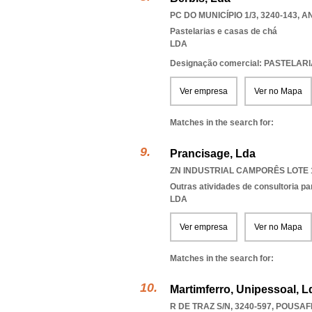
PC DO MUNICÍPIO 1/3, 3240-143
,
A
Pastelarias e casas de chá
LDA
Designação comercial: PASTELAR
Ver empresa
Ver no Mapa
Matches in the search for:
Prancisage, Lda
ZN INDUSTRIAL CAMPORÊS LOTE 1
Outras atividades de consultoria pa
LDA
Ver empresa
Ver no Mapa
Matches in the search for:
Martimferro, Unipessoal, L
R DE TRAZ S/N, 3240-597
,
POUSAF