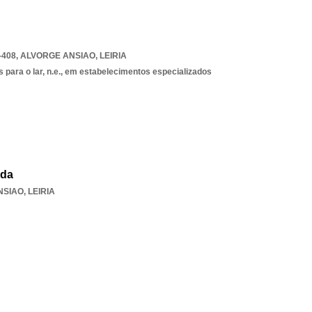
-408
,
ALVORGE ANSIAO
,
LEIRIA
s para o lar, n.e., em estabelecimentos especializados
Lda
NSIAO
,
LEIRIA