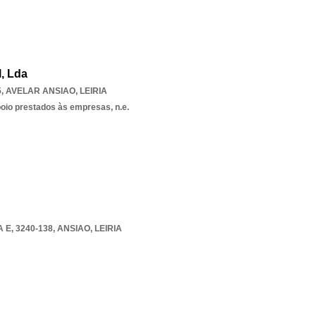
, Lda
5
,
AVELAR ANSIAO
,
LEIRIA
poio prestados às empresas, n.e.
 E, 3240-138
,
ANSIAO
,
LEIRIA