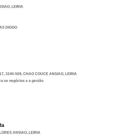
NSIAO
,
LEIRIA
IAS DIOGO
7, 3240-509
,
CHAO COUCE ANSIAO
,
LEIRIA
ra os negócios e a gestão
da
LORES ANSIAO
,
LEIRIA