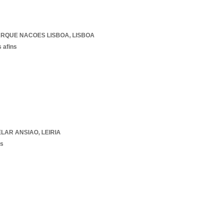
ARQUE NACOES LISBOA
,
LISBOA
 afins
ELAR ANSIAO
,
LEIRIA
os