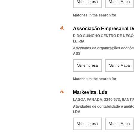
Ver empresa
Ver no Mapa
Matches in the search for:
Associação Empresarial D
R DO GUINCHO CENTRO DE NEGÓCI
LEIRIA
Atividades de organizações económ
ASS
Ver empresa
Ver no Mapa
Matches in the search for:
Markevitta, Lda
LAGOA PARADA, 3240-673
,
SANTI
Atividades de contabilidade e auditor
LDA
Ver empresa
Ver no Mapa