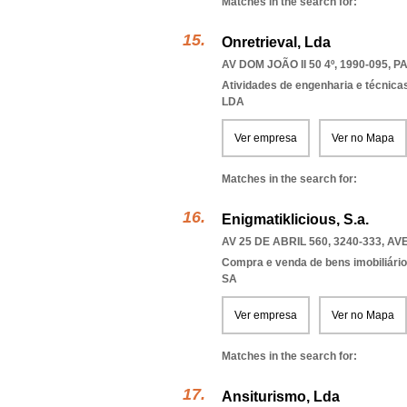
Matches in the search for:
Onretrieval, Lda
AV DOM JOÃO II 50 4º, 1990-095
,
P
Atividades de engenharia e técnicas
LDA
Ver empresa
Ver no Mapa
Matches in the search for:
Enigmatiklicious, S.a.
AV 25 DE ABRIL 560, 3240-333
,
AV
Compra e venda de bens imobiliári
SA
Ver empresa
Ver no Mapa
Matches in the search for:
Ansiturismo, Lda