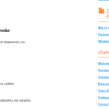
D
F
Micro
nsião
Peque
Média
em alojamento, n.e.
Outr
Motor
Portas
Autom
AO
,
LEIRIA
Bascu
Cais 
Coman
MUNICIPAL DE ANSIÃO
Corta