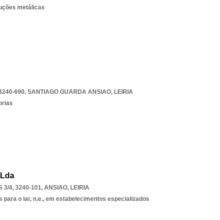
ruções metálicas
3240-690
,
SANTIAGO GUARDA ANSIAO
,
LEIRIA
orias
 Lda
3/4, 3240-101
,
ANSIAO
,
LEIRIA
s para o lar, n.e., em estabelecimentos especializados