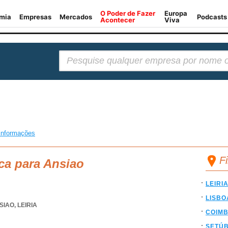
Pesquisar:
informações
F
ca para Ansiao
LEIRI
LISBO
SIAO
,
LEIRIA
COIM
SETÚ