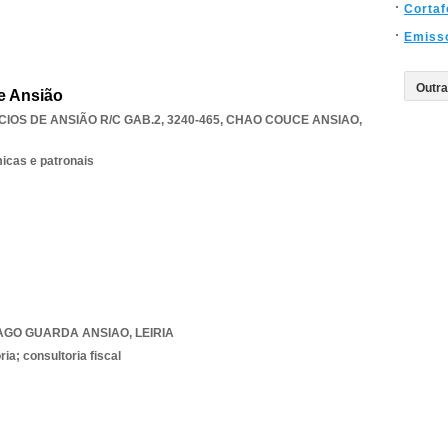
Cortaf
Emiss
e Ansião
OS DE ANSIÃO R/C GAB.2, 3240-465
,
CHAO COUCE ANSIAO
,
icas e patronais
AGO GUARDA ANSIAO
,
LEIRIA
ia; consultoria fiscal