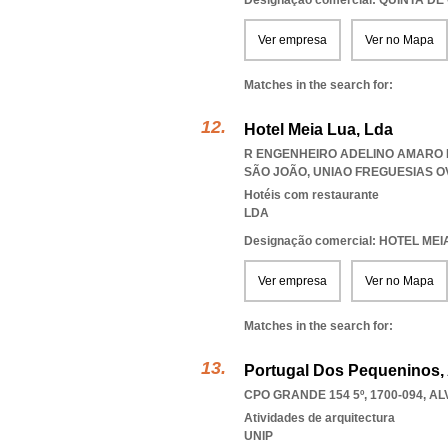
Designação comercial: QUINTA D
Ver empresa
Ver no Mapa
Matches in the search for:
Hotel Meia Lua, Lda
R ENGENHEIRO ADELINO AMARO DA
SÃO JOÃO
,
UNIAO FREGUESIAS O
Hotéis com restaurante
LDA
Designação comercial: HOTEL MEI
Ver empresa
Ver no Mapa
Matches in the search for:
Portugal Dos Pequeninos, 
CPO GRANDE 154 5º, 1700-094
,
AL
Atividades de arquitectura
UNIP