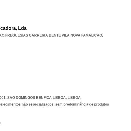
icadora, Lda
AO FREGUESIAS CARREIRA BENTE VILA NOVA FAMALICAO
,
001
,
SAO DOMINGOS BENFICA LISBOA
,
LISBOA
belecimentos não especializados, sem predominância de produtos
D