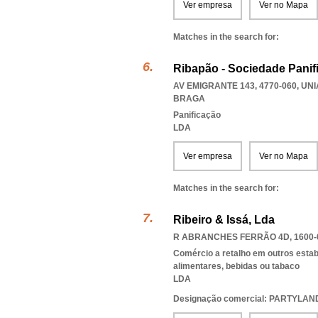
Ver empresa
Ver no Mapa
Matches in the search for:
Ribapão - Sociedade Panif
AV EMIGRANTE 143, 4770-060
,
UNI
BRAGA
Panificação
LDA
Ver empresa
Ver no Mapa
Matches in the search for:
Ribeiro & Issá, Lda
R ABRANCHES FERRÃO 4D, 1600-
Comércio a retalho em outros esta
alimentares, bebidas ou tabaco
LDA
Designação comercial: PARTYLAN