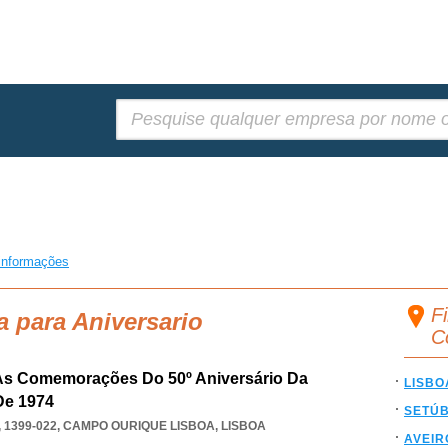
Pesquisar:
informações
Fi
a para Aniversario
C
 As Comemorações Do 50º Aniversário Da
LISBO
De 1974
SETÚ
 1399-022
,
CAMPO OURIQUE LISBOA
,
LISBOA
AVEIR