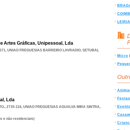
BRAG
COIM
LEIRI
D
F
e Artes Gráficas, Unipessoal, Lda
571
,
UNIAO FREGUESIAS BARREIRO LAVRADIO
,
SETUBAL
Micro
Peque
Outr
Anima
Festa
al, Lda
Event
O., 2735-116
,
UNIAO FREGUESIAS AGUALVA MIRA SINTRA
,
Casam
s e não residenciais)
Crian