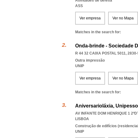
Atividades de defesa
ASS
Ver empresa
Ver no Mapa
Matches in the search for:
Onda-brinde - Sociedade D
R 44 32 CAIXA POSTAL 5011, 2830-
Outra impressão
UNIP
Ver empresa
Ver no Mapa
Matches in the search for:
Aniversarioláxia, Unipesso
AV INFANTE DOM HENRIQUE 1 2ºDT
LISBOA
Construção de edifícios (residenciai
UNIP