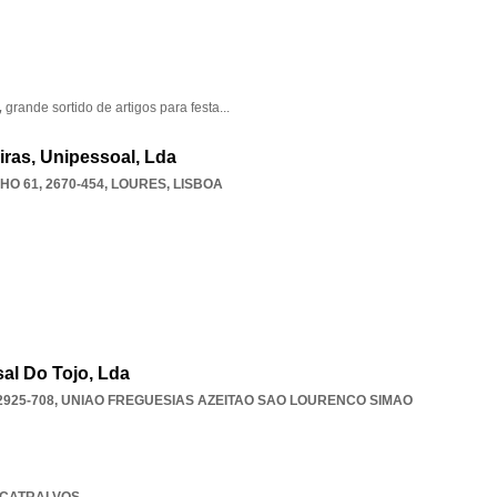
,
grande sortido de artigos para festa
...
eiras, Unipessoal, Lda
 61, 2670-454
,
LOURES
,
LISBOA
al Do Tojo, Lda
2925-708
,
UNIAO FREGUESIAS AZEITAO SAO LOURENCO SIMAO