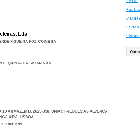
Festa
Festas
Carna
Ferias
eleiras, Lda
Lisboa
ERDE FIGUEIRA FOZ
,
COIMBRA
RANTE QUINTA DA SALMANHA
 10 ARMAZÉM B, 2615-358
,
UNIAO FREGUESIAS ALVERCA
NCA XIRA
,
LISBOA
 e temáticos