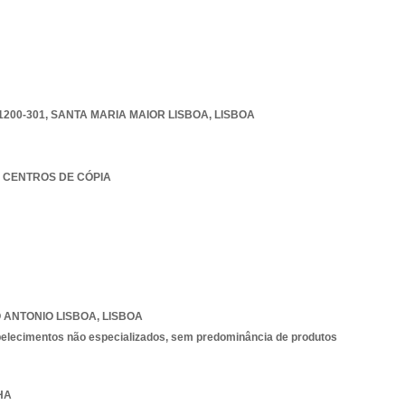
1200-301
,
SANTA MARIA MAIOR LISBOA
,
LISBOA
 - CENTROS DE CÓPIA
 ANTONIO LISBOA
,
LISBOA
belecimentos não especializados, sem predominância de produtos
HA