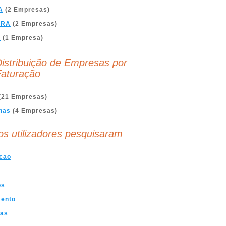
A
(2 Empresas)
BRA
(2 Empresas)
A
(1 Empresa)
istribuição de Empresas por
aturação
(21 Empresas)
nas
(4 Empresas)
os utilizadores pesquisaram
cao
s
os
ento
cas