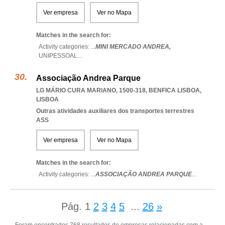
Ver empresa
Ver no Mapa
Matches in the search for:
Activity categories: ...
MINI MERCADO ANDREA,
UNIPESSOAL
...
Associação Andrea Parque
LG MÁRIO CURA MARIANO, 1500-318
,
BENFICA LISBOA
,
LISBOA
Outras atividades auxiliares dos transportes terrestres
ASS
Ver empresa
Ver no Mapa
Matches in the search for:
Activity categories: ...
ASSOCIAÇÃO ANDREA PARQUE
...
Pág.
1
2
3
4
5
...
26
»