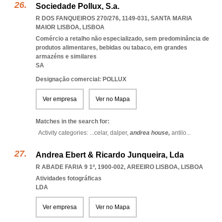
Sociedade Pollux, S.a.
R DOS FANQUEIROS 270/276, 1149-031
,
SANTA MARIA
MAIOR LISBOA
,
LISBOA
Comércio a retalho não especializado, sem predominância de
produtos alimentares, bebidas ou tabaco, em grandes
armazéns e similares
SA
Designação comercial: POLLUX
Ver empresa
Ver no Mapa
Matches in the search for:
Activity categories: ...
celar,
dalper,
andrea house,
antilo
...
Andrea Ebert & Ricardo Junqueira, Lda
R ABADE FARIA 9 1º, 1900-002
,
AREEIRO LISBOA
,
LISBOA
Atividades fotográficas
LDA
Ver empresa
Ver no Mapa