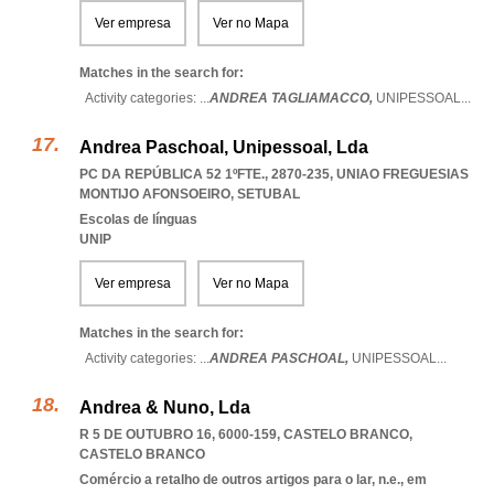
Ver empresa
Ver no Mapa
Matches in the search for:
Activity categories: ...
ANDREA TAGLIAMACCO,
UNIPESSOAL
...
Andrea Paschoal, Unipessoal, Lda
PC DA REPÚBLICA 52 1ºFTE., 2870-235
,
UNIAO FREGUESIAS
MONTIJO AFONSOEIRO
,
SETUBAL
Escolas de línguas
UNIP
Ver empresa
Ver no Mapa
Matches in the search for:
Activity categories: ...
ANDREA PASCHOAL,
UNIPESSOAL
...
Andrea & Nuno, Lda
R 5 DE OUTUBRO 16, 6000-159
,
CASTELO BRANCO
,
CASTELO BRANCO
Comércio a retalho de outros artigos para o lar, n.e., em