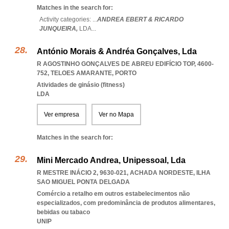
Matches in the search for:
Activity categories: ...
ANDREA EBERT & RICARDO
JUNQUEIRA,
LDA
...
António Morais & Andréa Gonçalves, Lda
R AGOSTINHO GONÇALVES DE ABREU EDIFÍCIO TOP, 4600-
752
,
TELOES AMARANTE
,
PORTO
Atividades de ginásio (fitness)
LDA
Ver empresa
Ver no Mapa
Matches in the search for:
Mini Mercado Andrea, Unipessoal, Lda
R MESTRE INÁCIO 2, 9630-021
,
ACHADA NORDESTE
,
ILHA
SAO MIGUEL PONTA DELGADA
Comércio a retalho em outros estabelecimentos não
especializados, com predominância de produtos alimentares,
bebidas ou tabaco
UNIP