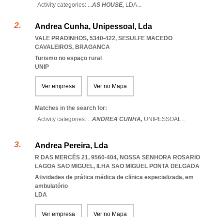
Activity categories: ...
AS HOUSE,
LDA
...
Andrea Cunha, Unipessoal, Lda
VALE PRADINHOS, 5340-422
,
SESULFE MACEDO
CAVALEIROS
,
BRAGANCA
Turismo no espaço rural
UNIP
Ver empresa
Ver no Mapa
Matches in the search for:
Activity categories: ...
ANDREA CUNHA,
UNIPESSOAL
...
Andrea Pereira, Lda
R DAS MERCÊS 21, 9560-404
,
NOSSA SENHORA ROSARIO
LAGOA SAO MIGUEL
,
ILHA SAO MIGUEL PONTA DELGADA
Atividades de prática médica de clínica especializada, em
ambulatório
LDA
Ver empresa
Ver no Mapa