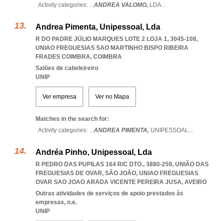
Activity categories: ...
ANDREA VALOMO,
LDA
...
Andrea Pimenta, Unipessoal, Lda
R DO PADRE JÚLIO MARQUES LOTE 2 LOJA 1, 3045-108
,
UNIAO FREGUESIAS SAO MARTINHO BISPO RIBEIRA
FRADES COIMBRA
,
COIMBRA
Salões de cabeleireiro
UNIP
Ver empresa
Ver no Mapa
Matches in the search for:
Activity categories: ...
ANDREA PIMENTA,
UNIPESSOAL
...
Andréa Pinho, Unipessoal, Lda
R PEDRO DAS PUPILAS 164 R/C DTO., 3880-259, UNIÃO DAS
FREGUESIAS DE OVAR, SÃO JOÃO
,
UNIAO FREGUESIAS
OVAR SAO JOAO ARADA VICENTE PEREIRA JUSA
,
AVEIRO
Outras atividades de serviços de apoio prestados às
empresas, n.e.
UNIP