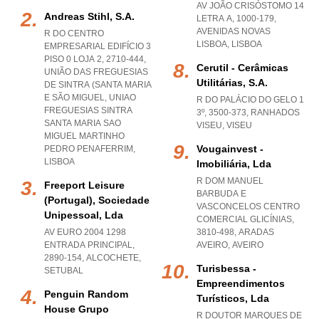
AV JOÃO CRISÓSTOMO 14
Andreas Stihl, S.a.
LETRA A, 1000-179
,
AVENIDAS NOVAS
R DO CENTRO
LISBOA
,
LISBOA
EMPRESARIAL EDIFÍCIO 3
PISO 0 LOJA 2, 2710-444,
Cerutil - Cerâmicas
UNIÃO DAS FREGUESIAS
Utilitárias, S.a.
DE SINTRA (SANTA MARIA
E SÃO MIGUEL
,
UNIAO
R DO PALÁCIO DO GELO 1
FREGUESIAS SINTRA
3º, 3500-373
,
RANHADOS
SANTA MARIA SAO
VISEU
,
VISEU
MIGUEL MARTINHO
Vougainvest -
PEDRO PENAFERRIM
,
LISBOA
Imobiliária, Lda
R DOM MANUEL
Freeport Leisure
BARBUDA E
(portugal), Sociedade
VASCONCELOS CENTRO
Unipessoal, Lda
COMERCIAL GLICÍNIAS,
AV EURO 2004 1298
3810-498
,
ARADAS
ENTRADA PRINCIPAL,
AVEIRO
,
AVEIRO
2890-154
,
ALCOCHETE
,
Turisbessa -
SETUBAL
Empreendimentos
Penguin Random
Turísticos, Lda
House Grupo
R DOUTOR MARQUES DE