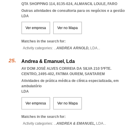
QTA SHOPPING 114, 8135-024
,
ALMANCIL LOULE
,
FARO
Outras atividades de consultoria para os negócios e a gestão
LDA
Ver empresa
Ver no Mapa
Matches in the search for:
Activity categories: ...
ANDREA ARNOLD,
LDA
...
Andrea & Emanuel, Lda
AV DOM JOSÉ ALVES CORREIA DA SILVA 210 5ºFTE.
CENTRO, 2495-402
,
FATIMA OUREM
,
SANTAREM
Atividades de prática médica de clínica especializada, em
ambulatório
LDA
Ver empresa
Ver no Mapa
Matches in the search for:
Activity categories: ...
ANDREA & EMANUEL,
LDA
...