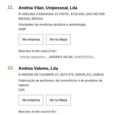
Andrea Vilan, Unipessoal, Lda
R ADELINA CARAVANA 23 3ºDTO., 4710-500
,
SAO VICTOR
BRAGA
,
BRAGA
Atividades de medicina dentária e odontologia
UNIP
Ver empresa
Ver no Mapa
Matches in the search for:
Activity categories: ...
ANDREA VILAN,
UNIPESSOAL
...
Andrea Valomo, Lda
R HERÓIS DE CHAIMITE 27, 2675-376
,
ODIVELAS
,
LISBOA
Fabricação de perfumes, de cosméticos e de produtos de
higiene
LDA
Ver empresa
Ver no Mapa
Matches in the search for: