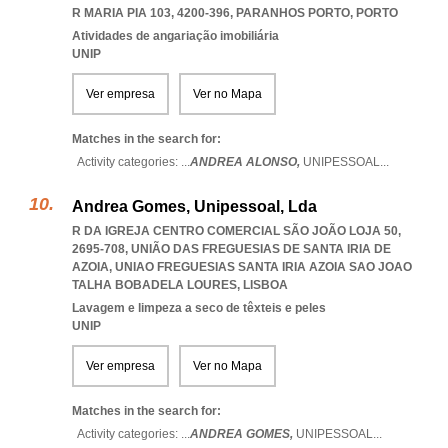
R MARIA PIA 103, 4200-396
,
PARANHOS PORTO
,
PORTO
Atividades de angariação imobiliária
UNIP
Ver empresa
Ver no Mapa
Matches in the search for:
Activity categories: ...
ANDREA ALONSO,
UNIPESSOAL
...
Andrea Gomes, Unipessoal, Lda
R DA IGREJA CENTRO COMERCIAL SÃO JOÃO LOJA 50,
2695-708, UNIÃO DAS FREGUESIAS DE SANTA IRIA DE
AZOIA
,
UNIAO FREGUESIAS SANTA IRIA AZOIA SAO JOAO
TALHA BOBADELA LOURES
,
LISBOA
Lavagem e limpeza a seco de têxteis e peles
UNIP
Ver empresa
Ver no Mapa
Matches in the search for:
Activity categories: ...
ANDREA GOMES,
UNIPESSOAL
...