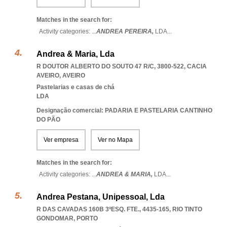
Matches in the search for:
Activity categories: ...
ANDREA PEREIRA,
LDA
...
Andrea & Maria, Lda
R DOUTOR ALBERTO DO SOUTO 47 R/C, 3800-522
,
CACIA
AVEIRO
,
AVEIRO
Pastelarias e casas de chá
LDA
Designação comercial: PADARIA E PASTELARIA CANTINHO
DO PÃO
Ver empresa
Ver no Mapa
Matches in the search for:
Activity categories: ...
ANDREA & MARIA,
LDA
...
Andrea Pestana, Unipessoal, Lda
R DAS CAVADAS 160B 3ºESQ. FTE., 4435-165
,
RIO TINTO
GONDOMAR
,
PORTO