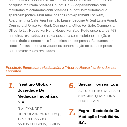
Foram encontrados 768 resultados de empresas relacionadas com a
pesquisa realizada "Andrea House". Há 22 departamentos com
resultados relacionados com "Andrea House".Os resultados que
aparecem podem estar relacionados com Apartment For Rent,
Apartment For Sale, Apartment To Lease, Become A Real Estate Agent,
Commercial Office For Rent, Commercial Office For Sale, Commercial
Office To Let, House For Rent, House For Sale. Pode encontrar os 768
primeiros resultados para esta pesquisa com o telefone, direção e
outros dados comerciais e financeiros das empresas. Baseamos em
coincidências de uma atividade ou denominação de cada empresa
para mostrar esses resultados.
Principais Empresas relacionadas a "Andrea House " ordenados por
cobrança
Prestigio Global -
Special Houses, Lda
Sociedade De
AV DO CERRO DA VILA 31,
Mediação Imobiliária,
8125-403
,
QUARTEIRA
LOULE
,
FARO
S.a.
R ALEXANDRE
Fcgm - Sociedade De
HERCULANO 50 R/C ESQ.,
Mediação Imobiliária,
1250-011
,
SANTO
S.a.
ANTONIO LISBOA
,
LISBOA