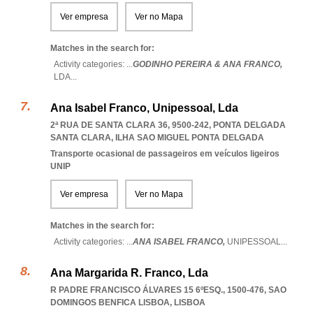
Ver empresa
Ver no Mapa
Matches in the search for:
Activity categories: ...
GODINHO PEREIRA & ANA FRANCO,
LDA
...
Ana Isabel Franco, Unipessoal, Lda
2ª RUA DE SANTA CLARA 36, 9500-242
,
PONTA DELGADA
SANTA CLARA
,
ILHA SAO MIGUEL PONTA DELGADA
Transporte ocasional de passageiros em veículos ligeiros
UNIP
Ver empresa
Ver no Mapa
Matches in the search for:
Activity categories: ...
ANA ISABEL FRANCO,
UNIPESSOAL
...
Ana Margarida R. Franco, Lda
R PADRE FRANCISCO ÁLVARES 15 6ºESQ., 1500-476
,
SAO
DOMINGOS BENFICA LISBOA
,
LISBOA