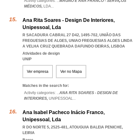
Activity categories: ...
MAGNO E ANA FRANCO - SERVIÇOS
MÉDICOS,
LDA
...
Ana Rita Soares - Design De Interiores,
Unipessoal, Lda
R SACADURA CABRAL 27 D42, 1495-702, UNIÃO DAS
FREGUESIAS DE ALGES
,
UNIAO FREGUESIAS ALGES LINDA
A VELHA CRUZ QUEBRADA DAFUNDO OEIRAS
,
LISBOA
Atividades de design
UNIP
Ver empresa
Ver no Mapa
Matches in the search for:
Activity categories: ...
ANA RITA SOARES - DESIGN DE
INTERIORES,
UNIPESSOAL
...
Ana Isabel Pacheco Inácio Franco,
Unipessoal, Lda
R DO NORTE 5, 2525-481
,
ATOUGUIA BALEIA PENICHE
,
LEIRIA