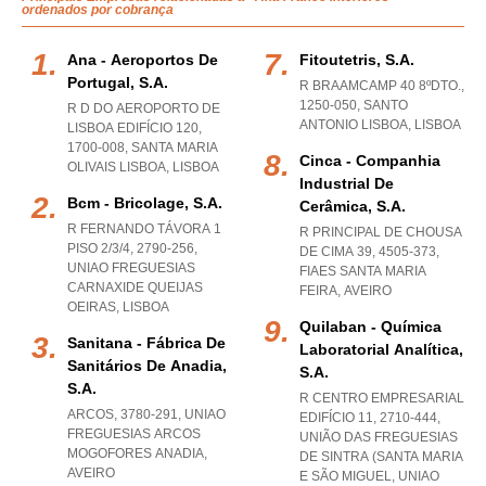
ordenados por cobrança
Ana - Aeroportos De
Fitoutetris, S.a.
Portugal, S.a.
R BRAAMCAMP 40 8ºDTO.,
1250-050
,
SANTO
R D DO AEROPORTO DE
ANTONIO LISBOA
,
LISBOA
LISBOA EDIFÍCIO 120,
1700-008
,
SANTA MARIA
Cinca - Companhia
OLIVAIS LISBOA
,
LISBOA
Industrial De
Bcm - Bricolage, S.a.
Cerâmica, S.a.
R FERNANDO TÁVORA 1
R PRINCIPAL DE CHOUSA
PISO 2/3/4, 2790-256
,
DE CIMA 39, 4505-373
,
UNIAO FREGUESIAS
FIAES SANTA MARIA
CARNAXIDE QUEIJAS
FEIRA
,
AVEIRO
OEIRAS
,
LISBOA
Quilaban - Química
Sanitana - Fábrica De
Laboratorial Analítica,
Sanitários De Anadia,
S.a.
S.a.
R CENTRO EMPRESARIAL
ARCOS, 3780-291
,
UNIAO
EDIFÍCIO 11, 2710-444,
FREGUESIAS ARCOS
UNIÃO DAS FREGUESIAS
MOGOFORES ANADIA
,
DE SINTRA (SANTA MARIA
AVEIRO
E SÃO MIGUEL
,
UNIAO