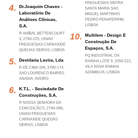
FREGUESIAS SINTRA
Dr.joaquim Chaves -
SANTA MARIA SAO
Laboratório De
MIGUEL MARTINHO
Análises Clínicas,
PEDRO PENAFERRIM
,
LISBOA
S.a.
R ANÍBAL BETTENCOURT
Multilem - Design E
3, 2790-225
,
UNIAO
Construção De
FREGUESIAS CARNAXIDE
Espaços, S.a.
QUEIJAS OEIRAS
,
LISBOA
PQ INDUSTRIAL DA
Destilaria Levira, Lda
RAINHA LOTE 9, 2050-522
,
VILA NOVA RAINHA
R DE CIMA S/N, 3780-174
,
AZAMBUJA
,
LISBOA
SAO LOURENCO BAIRRO
ANADIA
,
AVEIRO
K.t.l. - Sociedade De
Construções, S.a.
R NOSSA SENHORA DA
CONCEIÇÃO 5, 2794-086
,
UNIAO FREGUESIAS
CARNAXIDE QUEIJAS
OEIRAS
,
LISBOA