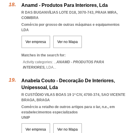
Anamd - Produtos Para Interiores, Lda
R DAS BUGANVÍLIAS LOTE D18, 3070-743
,
PRAIA MIRA
,
COIMBRA
Comércio por grosso de outras máquinas e equipamentos
LDA
Ver empresa
Ver no Mapa
Matches in the search for:
Activity categories: ...
ANAMD - PRODUTOS PARA
INTERIORES,
LDA
...
Anabela Couto - Decoração De Interiores,
Unipessoal, Lda
R CUSTÓDIO VILAS BOAS 19 1ª C/V, 4700-374
,
SAO VICENTE
BRAGA
,
BRAGA
Comércio a retalho de outros artigos para o lar, n.e., em
estabelecimentos especializados
UNIP
Ver empresa
Ver no Mapa