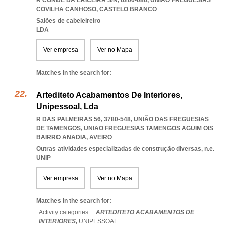
R CONDE DA ERICEIRA S/N, 6200-086
,
UNIAO FREGUESIAS
COVILHA CANHOSO
,
CASTELO BRANCO
Salões de cabeleireiro
LDA
Ver empresa
Ver no Mapa
Matches in the search for:
Artediteto Acabamentos De Interiores,
Unipessoal, Lda
R DAS PALMEIRAS 56, 3780-548, UNIÃO DAS FREGUESIAS
DE TAMENGOS
,
UNIAO FREGUESIAS TAMENGOS AGUIM OIS
BAIRRO ANADIA
,
AVEIRO
Outras atividades especializadas de construção diversas, n.e.
UNIP
Ver empresa
Ver no Mapa
Matches in the search for:
Activity categories: ...
ARTEDITETO ACABAMENTOS DE
INTERIORES,
UNIPESSOAL
...