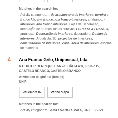
Matches in the search for:
Activity categories: ...
de arquitectura de interiores,
pereira e
franco lda,
ana franco,
ana franco-interiores,
anafranco,
-
interiores,
ana franco interiores,
Lojas de Decoração,
decoração de quartos,
Ideias criativas,
PEREIRA & FRANCO,
arquitecto,
Decoração de interiores,
decoradora,
Design de
Interiores,
Arquitecta,
3D,
projectos de interiores,
consultadoria de interiores,
consultoria de interiores,
escolha
de materiais
...
Ana Franco Grilo, Unipessoal, Lda
R DOUTOR HENRIQUE CARVALHÃO 4 4ºD, 6000-235
,
CASTELO BRANCO
,
CASTELO BRANCO
Atividades de ginásio (fitness)
UNIP
Ver empresa
Ver no Mapa
Matches in the search for:
Activity categories: ...
ANA FRANCO GRILO,
UNIPESSOAL
...