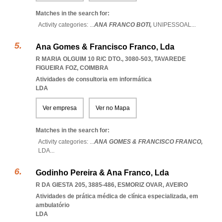
Matches in the search for:
Activity categories: ...
ANA FRANCO BOTI,
UNIPESSOAL
...
Ana Gomes & Francisco Franco, Lda
R MARIA OLGUIM 10 R/C DTO., 3080-503
,
TAVAREDE
FIGUEIRA FOZ
,
COIMBRA
Atividades de consultoria em informática
LDA
Ver empresa
Ver no Mapa
Matches in the search for:
Activity categories: ...
ANA GOMES & FRANCISCO FRANCO,
LDA
...
Godinho Pereira & Ana Franco, Lda
R DA GIESTA 205, 3885-486
,
ESMORIZ OVAR
,
AVEIRO
Atividades de prática médica de clínica especializada, em
ambulatório
LDA