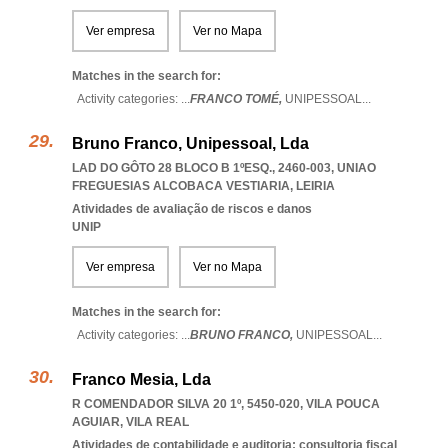
Ver empresa
Ver no Mapa
Matches in the search for:
Activity categories: ...
FRANCO TOMÉ,
UNIPESSOAL
...
Bruno Franco, Unipessoal, Lda
LAD DO GÔTO 28 BLOCO B 1ºESQ., 2460-003
,
UNIAO
FREGUESIAS ALCOBACA VESTIARIA
,
LEIRIA
Atividades de avaliação de riscos e danos
UNIP
Ver empresa
Ver no Mapa
Matches in the search for:
Activity categories: ...
BRUNO FRANCO,
UNIPESSOAL
...
Franco Mesia, Lda
R COMENDADOR SILVA 20 1º, 5450-020
,
VILA POUCA
AGUIAR
,
VILA REAL
Atividades de contabilidade e auditoria; consultoria fiscal