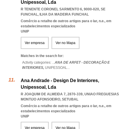
Unipessoal, Lda
R TENENTE CORONEL SARMENTO 6, 9000-020
,
SE
FUNCHAL
,
ILHA DA MADEIRA FUNCHAL
Comércio a retalho de outros artigos para o lar, n.e., em
estabelecimentos especializados
UNIP
Ver empresa
Ver no Mapa
Matches in the search for:
Activity categories: ...
ANA DE ARFET - DECORAÇÃO E
INTERIORES,
UNIPESSOAL
...
Ana Andrade - Design De Interiores,
Unipessoal, Lda
R JOAQUIM DE ALMEIDA 7, 2870-339
,
UNIAO FREGUESIAS
MONTIJO AFONSOEIRO
,
SETUBAL
Comércio a retalho de outros artigos para o lar, n.e., em
estabelecimentos especializados
UNIP
Ver empresa
Ver no Mapa