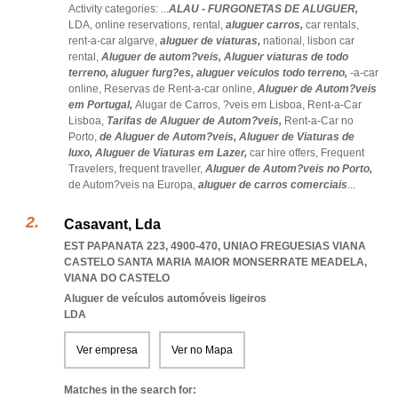
Activity categories: ...
ALAU - FURGONETAS DE ALUGUER,
LDA,
online reservations,
rental,
aluguer carros,
car rentals,
rent-a-car algarve,
aluguer de viaturas,
national,
lisbon car
rental,
Aluguer de autom?veis,
Aluguer viaturas de todo
terreno,
aluguer furg?es,
aluguer veiculos todo terreno,
-a-car
online,
Reservas de Rent-a-car online,
Aluguer de Autom?veis
em Portugal,
Alugar de Carros,
?veis em Lisboa,
Rent-a-Car
Lisboa,
Tarifas de Aluguer de Autom?veis,
Rent-a-Car no
Porto,
de Aluguer de Autom?veis,
Aluguer de Viaturas de
luxo,
Aluguer de Viaturas em Lazer,
car hire offers,
Frequent
Travelers,
frequent traveller,
Aluguer de Autom?veis no Porto,
de Autom?veis na Europa,
aluguer de carros comerciais
...
Casavant, Lda
EST PAPANATA 223, 4900-470
,
UNIAO FREGUESIAS VIANA
CASTELO SANTA MARIA MAIOR MONSERRATE MEADELA
,
VIANA DO CASTELO
Aluguer de veículos automóveis ligeiros
LDA
Ver empresa
Ver no Mapa
Matches in the search for: