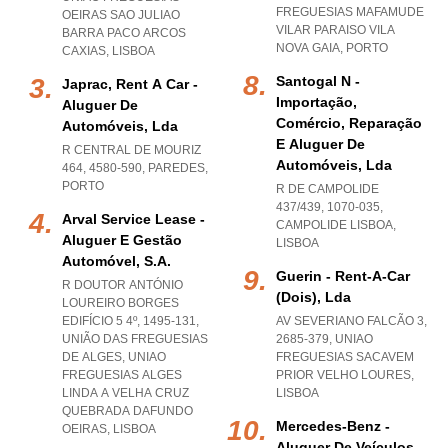
FREGUESIAS MAFAMUDE
OEIRAS SAO JULIAO
VILAR PARAISO VILA
BARRA PACO ARCOS
NOVA GAIA
,
PORTO
CAXIAS
,
LISBOA
Santogal N -
Japrac, Rent A Car -
Importação,
Aluguer De
Comércio, Reparação
Automóveis, Lda
E Aluguer De
R CENTRAL DE MOURIZ
Automóveis, Lda
464, 4580-590
,
PAREDES
,
PORTO
R DE CAMPOLIDE
437/439, 1070-035
,
Arval Service Lease -
CAMPOLIDE LISBOA
,
Aluguer E Gestão
LISBOA
Automóvel, S.a.
Guerin - Rent-A-Car
R DOUTOR ANTÓNIO
(dois), Lda
LOUREIRO BORGES
EDIFÍCIO 5 4º, 1495-131,
AV SEVERIANO FALCÃO 3,
UNIÃO DAS FREGUESIAS
2685-379
,
UNIAO
DE ALGES
,
UNIAO
FREGUESIAS SACAVEM
FREGUESIAS ALGES
PRIOR VELHO LOURES
,
LINDA A VELHA CRUZ
LISBOA
QUEBRADA DAFUNDO
Mercedes-Benz -
OEIRAS
,
LISBOA
Aluguer De Veículos,