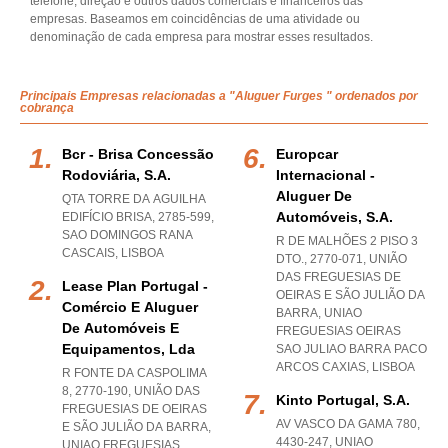
telefone, direção e outros dados comerciais e financeiros das
empresas. Baseamos em coincidências de uma atividade ou
denominação de cada empresa para mostrar esses resultados.
Principais Empresas relacionadas a "Aluguer Furges " ordenados por
cobrança
Bcr - Brisa Concessão
Europcar
Rodoviária, S.a.
Internacional -
Aluguer De
QTA TORRE DA AGUILHA
Automóveis, S.a.
EDIFÍCIO BRISA, 2785-599
,
SAO DOMINGOS RANA
R DE MALHÕES 2 PISO 3
CASCAIS
,
LISBOA
DTO., 2770-071, UNIÃO
DAS FREGUESIAS DE
Lease Plan Portugal -
OEIRAS E SÃO JULIÃO DA
Comércio E Aluguer
BARRA
,
UNIAO
De Automóveis E
FREGUESIAS OEIRAS
Equipamentos, Lda
SAO JULIAO BARRA PACO
ARCOS CAXIAS
,
LISBOA
R FONTE DA CASPOLIMA
8, 2770-190, UNIÃO DAS
Kinto Portugal, S.a.
FREGUESIAS DE OEIRAS
AV VASCO DA GAMA 780,
E SÃO JULIÃO DA BARRA
,
4430-247
,
UNIAO
UNIAO FREGUESIAS