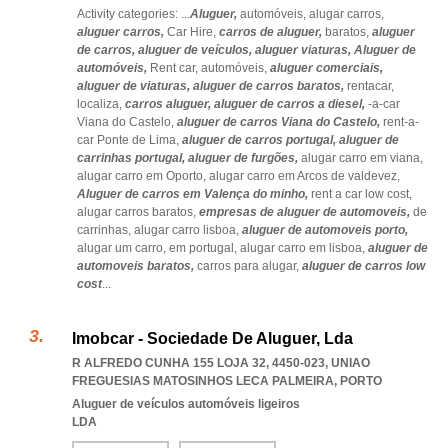
Activity categories: ...
Aluguer,
automóveis,
alugar carros,
aluguer carros,
Car Hire,
carros de aluguer,
baratos,
aluguer
de carros,
aluguer de veículos,
aluguer viaturas,
Aluguer de
automóveis,
Rent car,
automóveis,
aluguer comerciais,
aluguer de viaturas,
aluguer de carros baratos,
rentacar,
localiza,
carros aluguer,
aluguer de carros a diesel,
-a-car
Viana do Castelo,
aluguer de carros Viana do Castelo,
rent-a-
car Ponte de Lima,
aluguer de carros portugal,
aluguer de
carrinhas portugal,
aluguer de furgões,
alugar carro em viana,
alugar carro em Oporto,
alugar carro em Arcos de valdevez,
Aluguer de carros em Valença do minho,
rent a car low cost,
alugar carros baratos,
empresas de aluguer de automoveis,
de
carrinhas,
alugar carro lisboa,
aluguer de automoveis porto,
alugar um carro,
em portugal,
alugar carro em lisboa,
aluguer de
automoveis baratos,
carros para alugar,
aluguer de carros low
cost
...
Imobcar - Sociedade De Aluguer, Lda
R ALFREDO CUNHA 155 LOJA 32, 4450-023
,
UNIAO
FREGUESIAS MATOSINHOS LECA PALMEIRA
,
PORTO
Aluguer de veículos automóveis ligeiros
LDA