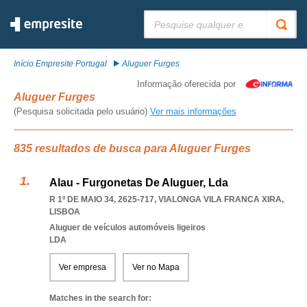
Pesquisar:
Início Empresite Portugal
Aluguer Furges
Informação oferecida por
Aluguer Furges
(Pesquisa solicitada pelo usuário)
Ver mais informações
835 resultados de busca para Aluguer Furges
Alau - Furgonetas De Aluguer, Lda
R 1º DE MAIO 34, 2625-717
,
VIALONGA VILA FRANCA XIRA
,
LISBOA
Aluguer de veículos automóveis ligeiros
LDA
Ver empresa
Ver no Mapa
Matches in the search for: