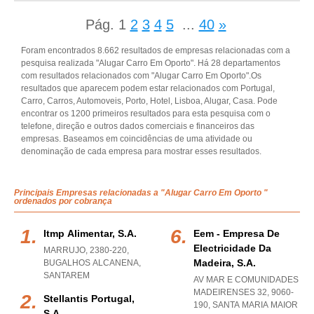
Pág.
1
2
3
4
5
...
40
»
Foram encontrados 8.662 resultados de empresas relacionadas com a
pesquisa realizada "Alugar Carro Em Oporto". Há 28 departamentos
com resultados relacionados com "Alugar Carro Em Oporto".Os
resultados que aparecem podem estar relacionados com Portugal,
Carro, Carros, Automoveis, Porto, Hotel, Lisboa, Alugar, Casa. Pode
encontrar os 1200 primeiros resultados para esta pesquisa com o
telefone, direção e outros dados comerciais e financeiros das
empresas. Baseamos em coincidências de uma atividade ou
denominação de cada empresa para mostrar esses resultados.
Principais Empresas relacionadas a "Alugar Carro Em Oporto "
ordenados por cobrança
Itmp Alimentar, S.a.
Eem - Empresa De
Electricidade Da
MARRUJO, 2380-220
,
Madeira, S.a.
BUGALHOS ALCANENA
,
SANTAREM
AV MAR E COMUNIDADES
MADEIRENSES 32, 9060-
Stellantis Portugal,
190
,
SANTA MARIA MAIOR
S.a.