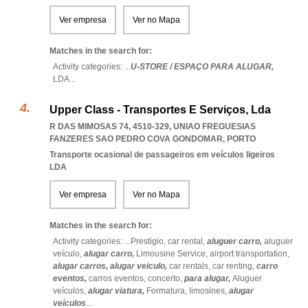
Ver empresa
Ver no Mapa
Matches in the search for:
Activity categories: ...
U-STORE / ESPAÇO PARA ALUGAR,
LDA
...
Upper Class - Transportes E Serviços, Lda
R DAS MIMOSAS 74, 4510-329
,
UNIAO FREGUESIAS
FANZERES SAO PEDRO COVA GONDOMAR
,
PORTO
Transporte ocasional de passageiros em veículos ligeiros
LDA
Ver empresa
Ver no Mapa
Matches in the search for:
Activity categories: ...
Prestígio,
car rental,
aluguer carro,
aluguer
veículo,
alugar carro,
Limousine Service,
airport transportation,
alugar carros,
alugar veiculo,
car rentals,
car renting,
carro
eventos,
carros eventos,
concerto,
para alugar,
Aluguer
veículos,
alugar viatura,
Formatura,
limosines,
alugar
veículos
...