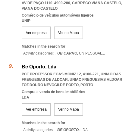
AV DE PAÇO 1110, 4900-280
,
CARRECO VIANA CASTELO
,
VIANA DO CASTELO
Comércio de veículos automóveis ligeiros
UNIP
Ver empresa
Ver no Mapa
Matches in the search for:
Activity categories: ...
UB CARRO,
UNIPESSOAL
...
Be Oporto, Lda
PCT PROFESSOR EGAS MONIZ 12, 4100-221, UNIÃO DAS
FREGUESIAS DE ALDOAR
,
UNIAO FREGUESIAS ALDOAR
FOZ DOURO NEVOGILDE PORTO
,
PORTO
Compra e venda de bens imobiliários
LDA
Ver empresa
Ver no Mapa
Matches in the search for:
Activity categories: ...
BE OPORTO,
LDA
...