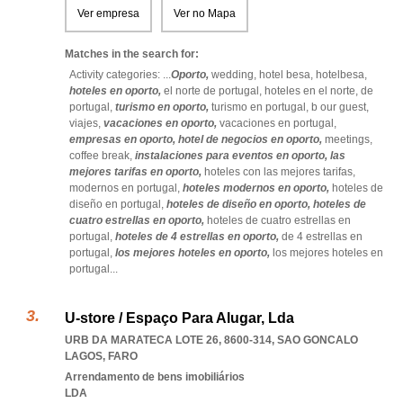
Ver empresa
Ver no Mapa
Matches in the search for:
Activity categories: ...
Oporto,
wedding,
hotel besa,
hotelbesa,
hoteles en oporto,
el norte de portugal,
hoteles en el norte,
de
portugal,
turismo en oporto,
turismo en portugal,
b our guest,
viajes,
vacaciones en oporto,
vacaciones en portugal,
empresas en oporto,
hotel de negocios en oporto,
meetings,
coffee break,
instalaciones para eventos en oporto,
las
mejores tarifas en oporto,
hoteles con las mejores tarifas,
modernos en portugal,
hoteles modernos en oporto,
hoteles de
diseño en portugal,
hoteles de diseño en oporto,
hoteles de
cuatro estrellas en oporto,
hoteles de cuatro estrellas en
portugal,
hoteles de 4 estrellas en oporto,
de 4 estrellas en
portugal,
los mejores hoteles en oporto,
los mejores hoteles en
portugal
...
U-store / Espaço Para Alugar, Lda
URB DA MARATECA LOTE 26, 8600-314
,
SAO GONCALO
LAGOS
,
FARO
Arrendamento de bens imobiliários
LDA