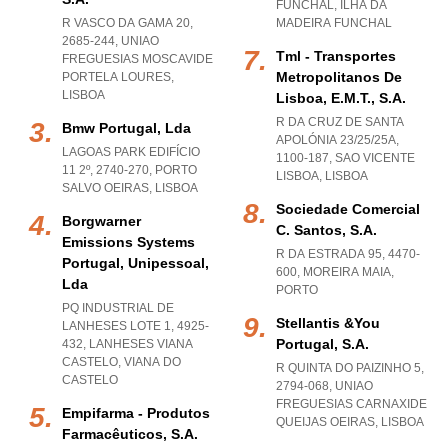
FUNCHAL
,
ILHA DA
R VASCO DA GAMA 20,
MADEIRA FUNCHAL
2685-244
,
UNIAO
Tml - Transportes
FREGUESIAS MOSCAVIDE
Metropolitanos De
PORTELA LOURES
,
LISBOA
Lisboa, E.m.t., S.a.
R DA CRUZ DE SANTA
Bmw Portugal, Lda
APOLÓNIA 23/25/25A,
LAGOAS PARK EDIFÍCIO
1100-187
,
SAO VICENTE
11 2º, 2740-270
,
PORTO
LISBOA
,
LISBOA
SALVO OEIRAS
,
LISBOA
Sociedade Comercial
Borgwarner
C. Santos, S.a.
Emissions Systems
R DA ESTRADA 95, 4470-
Portugal, Unipessoal,
600
,
MOREIRA MAIA
,
Lda
PORTO
PQ INDUSTRIAL DE
Stellantis &you
LANHESES LOTE 1, 4925-
Portugal, S.a.
432
,
LANHESES VIANA
CASTELO
,
VIANA DO
R QUINTA DO PAIZINHO 5,
CASTELO
2794-068
,
UNIAO
FREGUESIAS CARNAXIDE
Empifarma - Produtos
QUEIJAS OEIRAS
,
LISBOA
Farmacêuticos, S.a.