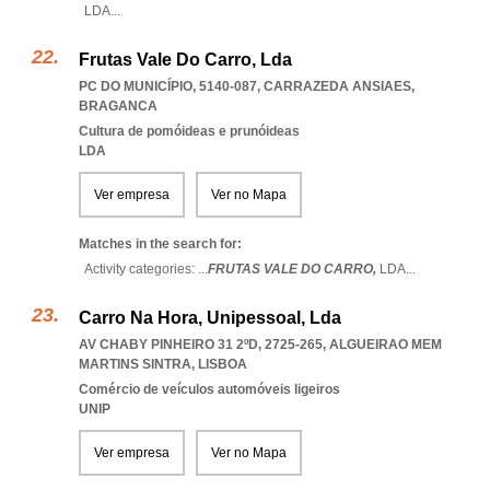
LDA
...
Frutas Vale Do Carro, Lda
PC DO MUNICÍPIO, 5140-087
,
CARRAZEDA ANSIAES
,
BRAGANCA
Cultura de pomóideas e prunóideas
LDA
Ver empresa
Ver no Mapa
Matches in the search for:
Activity categories: ...
FRUTAS VALE DO CARRO,
LDA
...
Carro Na Hora, Unipessoal, Lda
AV CHABY PINHEIRO 31 2ºD, 2725-265
,
ALGUEIRAO MEM
MARTINS SINTRA
,
LISBOA
Comércio de veículos automóveis ligeiros
UNIP
Ver empresa
Ver no Mapa