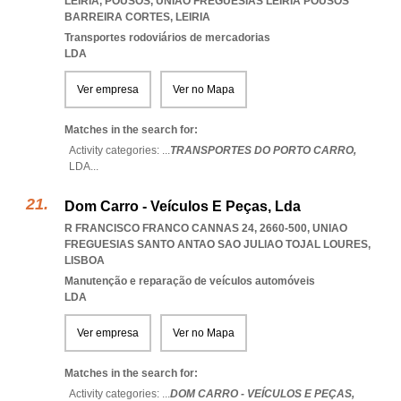
LEIRIA, POUSOS
,
UNIAO FREGUESIAS LEIRIA POUSOS
BARREIRA CORTES
,
LEIRIA
Transportes rodoviários de mercadorias
LDA
Ver empresa
Ver no Mapa
Matches in the search for:
Activity categories: ...
TRANSPORTES DO PORTO CARRO,
LDA
...
Dom Carro - Veículos E Peças, Lda
R FRANCISCO FRANCO CANNAS 24, 2660-500
,
UNIAO
FREGUESIAS SANTO ANTAO SAO JULIAO TOJAL LOURES
,
LISBOA
Manutenção e reparação de veículos automóveis
LDA
Ver empresa
Ver no Mapa
Matches in the search for:
Activity categories: ...
DOM CARRO - VEÍCULOS E PEÇAS,