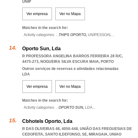
UNIP
Ver empresa
Ver no Mapa
Matches in the search for:
Activity categories: ...
THIPS OPORTO,
UNIPESSOAL
...
Oporto Sun, Lda
R PROFESSORA ANGELINA BARROS FERREIRA 28 R/C,
4475-273
,
NOGUEIRA SILVA ESCURA MAIA
,
PORTO
Outros serviços de reservas e atividades relacionadas
LDA
Ver empresa
Ver no Mapa
Matches in the search for:
Activity categories: ...
OPORTO SUN,
LDA
...
Cbhotels Oporto, Lda
R DAS OLIVEIRAS 48, 4050-448, UNIÃO DAS FREGUESIAS DE
CEDOFEITA, SANTO ILDEFONSO, SE, MIRAGAIA
,
UNIAO