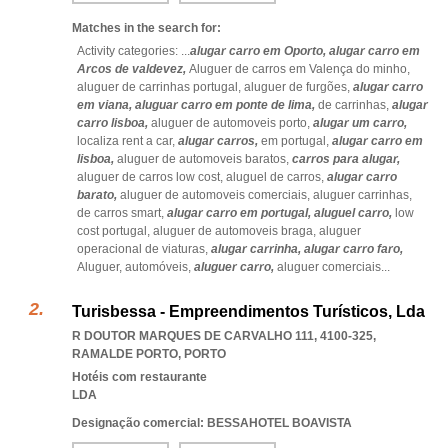
Matches in the search for:
Activity categories: ...
alugar carro em Oporto,
alugar carro em
Arcos de valdevez,
Aluguer de carros em Valença do minho,
aluguer de carrinhas portugal,
aluguer de furgões,
alugar carro
em viana,
aluguar carro em ponte de lima,
de carrinhas,
alugar
carro lisboa,
aluguer de automoveis porto,
alugar um carro,
localiza rent a car,
alugar carros,
em portugal,
alugar carro em
lisboa,
aluguer de automoveis baratos,
carros para alugar,
aluguer de carros low cost,
aluguel de carros,
alugar carro
barato,
aluguer de automoveis comerciais,
aluguer carrinhas,
de carros smart,
alugar carro em portugal,
aluguel carro,
low
cost portugal,
aluguer de automoveis braga,
aluguer
operacional de viaturas,
alugar carrinha,
alugar carro faro,
Aluguer,
automóveis,
aluguer carro,
aluguer comerciais
...
Turisbessa - Empreendimentos Turísticos, Lda
R DOUTOR MARQUES DE CARVALHO 111, 4100-325
,
RAMALDE PORTO
,
PORTO
Hotéis com restaurante
LDA
Designação comercial: BESSAHOTEL BOAVISTA