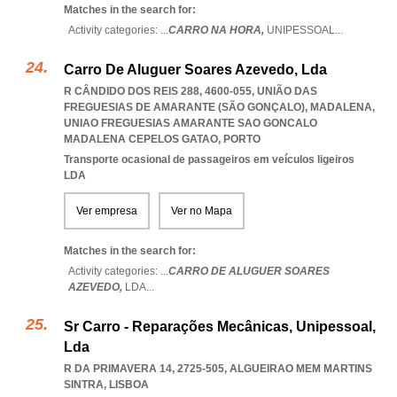
Matches in the search for:
Activity categories: ...
CARRO NA HORA,
UNIPESSOAL
...
Carro De Aluguer Soares Azevedo, Lda
R CÂNDIDO DOS REIS 288, 4600-055, UNIÃO DAS
FREGUESIAS DE AMARANTE (SÃO GONÇALO), MADALENA
,
UNIAO FREGUESIAS AMARANTE SAO GONCALO
MADALENA CEPELOS GATAO
,
PORTO
Transporte ocasional de passageiros em veículos ligeiros
LDA
Ver empresa
Ver no Mapa
Matches in the search for:
Activity categories: ...
CARRO DE ALUGUER SOARES
AZEVEDO,
LDA
...
Sr Carro - Reparações Mecânicas, Unipessoal,
Lda
R DA PRIMAVERA 14, 2725-505
,
ALGUEIRAO MEM MARTINS
SINTRA
,
LISBOA