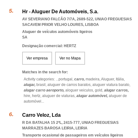
Hr - Aluguer De Automóveis, S.a.
AV SEVERIANO FALCÃO 7/7A, 2689-522
,
UNIAO FREGUESIAS
SACAVEM PRIOR VELHO LOURES
,
LISBOA
Aluguer de veículos automóveis ligeiros
SA
Designação comercial: HERTZ
Ver empresa
Ver no Mapa
Matches in the search for:
Activity categories: ...
portugal,
carro,
madeira,
Aluguer,
Itália,
alugar,
brasil,
aluguer de carros baratos,
aluguer viatura barato,
alugar carro aeroporto,
aloguer veiculos,
gold,
alugar carros,
hire,
hertz,
aluguer de viaturas,
alugar automóvel,
aluguer de
automóvel
...
Carro Veloz, Lda
R DA BATALHA 15 2ºL, 2415-777
,
UNIAO FREGUESIAS
MARRAZES BAROSA LEIRIA
,
LEIRIA
Transporte ocasional de passageiros em veículos ligeiros