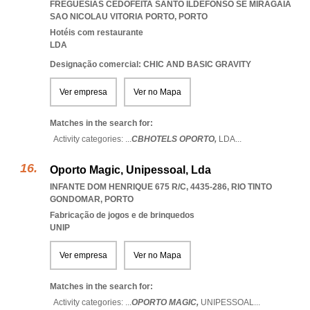
FREGUESIAS CEDOFEITA SANTO ILDEFONSO SE MIRAGAIA
SAO NICOLAU VITORIA PORTO
,
PORTO
Hotéis com restaurante
LDA
Designação comercial: CHIC AND BASIC GRAVITY
Ver empresa
Ver no Mapa
Matches in the search for:
Activity categories: ...
CBHOTELS OPORTO,
LDA
...
Oporto Magic, Unipessoal, Lda
INFANTE DOM HENRIQUE 675 R/C, 4435-286
,
RIO TINTO
GONDOMAR
,
PORTO
Fabricação de jogos e de brinquedos
UNIP
Ver empresa
Ver no Mapa
Matches in the search for:
Activity categories: ...
OPORTO MAGIC,
UNIPESSOAL
...