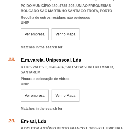
PC DO MUNICÍPIO 480, 4785-205
,
UNIAO FREGUESIAS
BOUGADO SAO MARTINHO SANTIAGO TROFA
,
PORTO
Recolha de outros resíduos não perigosos
UNIP
Ver empresa
Ver no Mapa
Matches in the search for:
E.m.varela, Unipessoal, Lda
R DOS VALES 9, 2040-494
,
SAO SEBASTIAO RIO MAIOR
,
SANTAREM
Pintura e colocação de vidros
UNIP
Ver empresa
Ver no Mapa
Matches in the search for:
Em-sal, Lda
R DOUTOR ANTÓNIO BENTO FRANCO 1, 2655-231
,
ERICEIRA