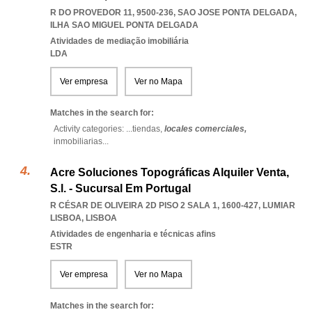
R DO PROVEDOR 11, 9500-236
,
SAO JOSE PONTA DELGADA
,
ILHA SAO MIGUEL PONTA DELGADA
Atividades de mediação imobiliária
LDA
Ver empresa
Ver no Mapa
Matches in the search for:
Activity categories: ...
tiendas,
locales comerciales,
inmobiliarias
...
Acre Soluciones Topográficas Alquiler Venta,
S.l. - Sucursal Em Portugal
R CÉSAR DE OLIVEIRA 2D PISO 2 SALA 1, 1600-427
,
LUMIAR
LISBOA
,
LISBOA
Atividades de engenharia e técnicas afins
ESTR
Ver empresa
Ver no Mapa
Matches in the search for: