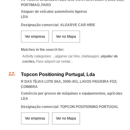
PORTIMAO
,
FARO
Aluguer de veículos automóveis ligeiros
LDA
Designação comercial: ALGARVE CAR HIRE
Ver empresa
Ver no Mapa
Matches in the search for:
Activity categories: ...
algarve car hire,
mietwagen,
alquiler de
coches,
Faro airport car rental
...
Topcon Positioning Portugal, Lda
R DAS TÍLIAS LOTE 66A, 3090-451
,
LAVOS FIGUEIRA FOZ
,
COIMBRA
Comércio por grosso de máquinas e equipamentos, agrícolas
LDA
Designação comercial: TOPCON POSITIONING PORTUGAL
Ver empresa
Ver no Mapa