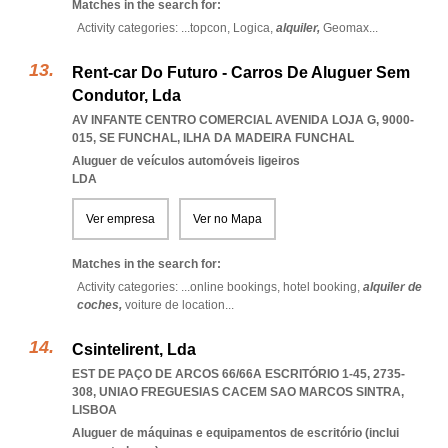
Matches in the search for:
Activity categories: ...
topcon,
Logica,
alquiler,
Geomax
...
Rent-car Do Futuro - Carros De Aluguer Sem
Condutor, Lda
AV INFANTE CENTRO COMERCIAL AVENIDA LOJA G, 9000-
015
,
SE FUNCHAL
,
ILHA DA MADEIRA FUNCHAL
Aluguer de veículos automóveis ligeiros
LDA
Ver empresa
Ver no Mapa
Matches in the search for:
Activity categories: ...
online bookings,
hotel booking,
alquiler de
coches,
voiture de location
...
Csintelirent, Lda
EST DE PAÇO DE ARCOS 66/66A ESCRITÓRIO 1-45, 2735-
308
,
UNIAO FREGUESIAS CACEM SAO MARCOS SINTRA
,
LISBOA
Aluguer de máquinas e equipamentos de escritório (inclui