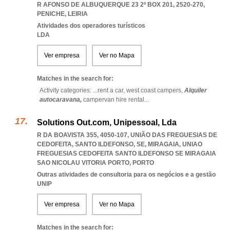
R AFONSO DE ALBUQUERQUE 23 2º BOX 201, 2520-270
,
PENICHE
,
LEIRIA
Atividades dos operadores turísticos
LDA
Ver empresa
Ver no Mapa
Matches in the search for:
Activity categories: ...
rent a car,
west coast campers,
Alquiler
autocaravana,
campervan hire rental
...
Solutions Out.com, Unipessoal, Lda
R DA BOAVISTA 355, 4050-107, UNIÃO DAS FREGUESIAS DE
CEDOFEITA, SANTO ILDEFONSO, SE, MIRAGAIA
,
UNIAO
FREGUESIAS CEDOFEITA SANTO ILDEFONSO SE MIRAGAIA
SAO NICOLAU VITORIA PORTO
,
PORTO
Outras atividades de consultoria para os negócios e a gestão
UNIP
Ver empresa
Ver no Mapa
Matches in the search for: