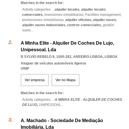
Matches in the search for:
Activity categories: ...
alquiler locales,
alquiler locales
comerciales,
inversiones inmobiliarias,
Facilities management,
promociones inmobiliarias,
alquiler oficinas,
alquiler naves,
alquiler naves industriales,
centros comerciales,
gestión
suelo
...
A Minha Elite - Alquiler De Coches De Lujo,
Unipessoal, Lda
R SYLVIO REBELO 9, 1000-282
,
AREEIRO LISBOA
,
LISBOA
Aluguer de veículos automóveis ligeiros
UNIP
Ver empresa
Ver no Mapa
Matches in the search for:
Activity categories: ...
A MINHA ELITE - ALQUILER DE COCHES
DE LUJO,
UNIPESSOAL
...
A. Machado - Sociedade De Mediação
Imobiliária, Lda