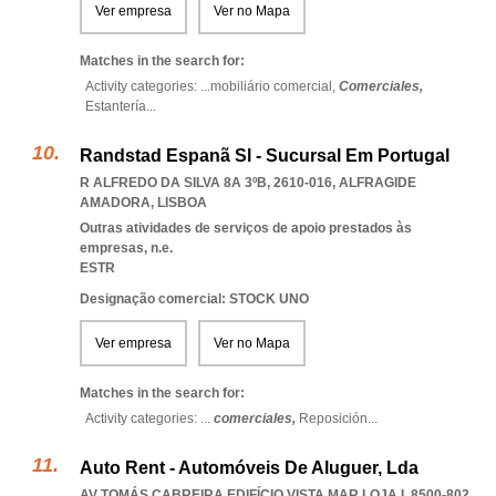
Ver empresa
Ver no Mapa
Matches in the search for:
Activity categories: ...
mobiliário comercial,
Comerciales,
Estantería
...
Randstad Espanã Sl - Sucursal Em Portugal
R ALFREDO DA SILVA 8A 3ºB, 2610-016
,
ALFRAGIDE
AMADORA
,
LISBOA
Outras atividades de serviços de apoio prestados às
empresas, n.e.
ESTR
Designação comercial: STOCK UNO
Ver empresa
Ver no Mapa
Matches in the search for:
Activity categories: ...
comerciales,
Reposición
...
Auto Rent - Automóveis De Aluguer, Lda
AV TOMÁS CABREIRA EDIFÍCIO VISTA MAR LOJA I, 8500-802
,