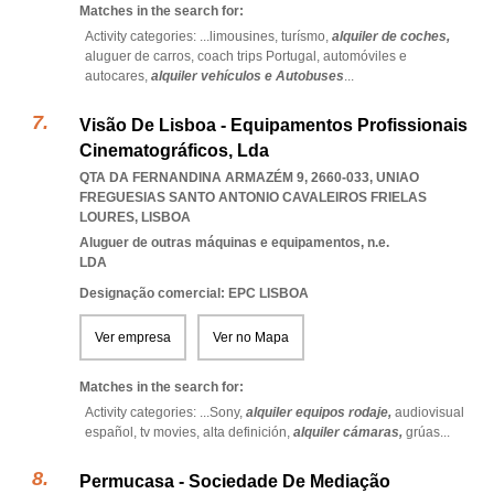
Matches in the search for:
Activity categories: ...
limousines,
turísmo,
alquiler de coches,
aluguer de carros,
coach trips Portugal,
automóviles e
autocares,
alquiler vehículos e Autobuses
...
Visão De Lisboa - Equipamentos Profissionais
Cinematográficos, Lda
QTA DA FERNANDINA ARMAZÉM 9, 2660-033
,
UNIAO
FREGUESIAS SANTO ANTONIO CAVALEIROS FRIELAS
LOURES
,
LISBOA
Aluguer de outras máquinas e equipamentos, n.e.
LDA
Designação comercial: EPC LISBOA
Ver empresa
Ver no Mapa
Matches in the search for:
Activity categories: ...
Sony,
alquiler equipos rodaje,
audiovisual
español,
tv movies,
alta definición,
alquiler cámaras,
grúas
...
Permucasa - Sociedade De Mediação