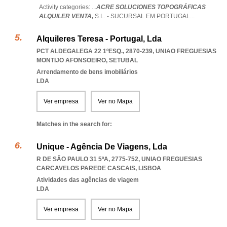
Activity categories: ...
ACRE SOLUCIONES TOPOGRÁFICAS
ALQUILER VENTA,
S.L. - SUCURSAL EM PORTUGAL
...
Alquileres Teresa - Portugal, Lda
PCT ALDEGALEGA 22 1ºESQ., 2870-239
,
UNIAO FREGUESIAS
MONTIJO AFONSOEIRO
,
SETUBAL
Arrendamento de bens imobiliários
LDA
Ver empresa
Ver no Mapa
Matches in the search for:
Unique - Agência De Viagens, Lda
R DE SÃO PAULO 31 5ºA, 2775-752
,
UNIAO FREGUESIAS
CARCAVELOS PAREDE CASCAIS
,
LISBOA
Atividades das agências de viagem
LDA
Ver empresa
Ver no Mapa