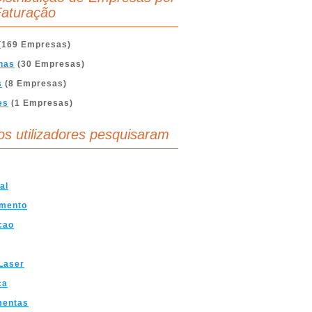
aturação
(169 Empresas)
nas
(30 Empresas)
s
(8 Empresas)
es
(1 Empresas)
os utilizadores pesquisaram
al
amento
cao
Laser
ca
mentas