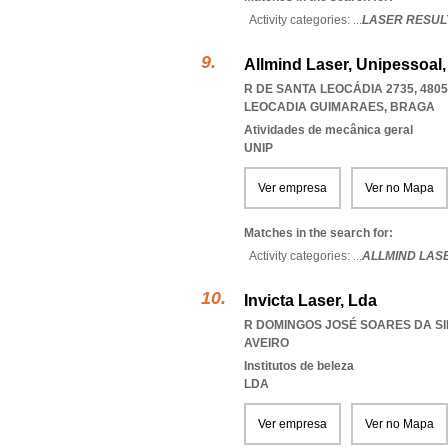
Activity categories: ...
LASER RESUL
Allmind Laser, Unipessoal,
R DE SANTA LEOCÁDIA 2735, 4805
LEOCADIA GUIMARAES
,
BRAGA
Atividades de mecânica geral
UNIP
Ver empresa
Ver no Mapa
Matches in the search for:
Activity categories: ...
ALLMIND LAS
Invicta Laser, Lda
R DOMINGOS JOSÉ SOARES DA SIL
AVEIRO
Institutos de beleza
LDA
Ver empresa
Ver no Mapa