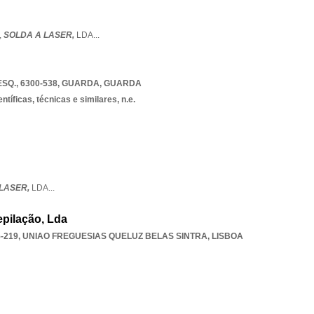
,
SOLDA A LASER,
LDA
...
SQ., 6300-538
,
GUARDA
,
GUARDA
ntíficas, técnicas e similares, n.e.
 LASER,
LDA
...
epilação, Lda
5-219
,
UNIAO FREGUESIAS QUELUZ BELAS SINTRA
,
LISBOA