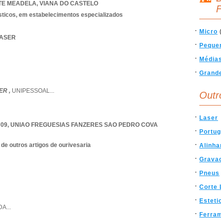
TE MEADELA
,
VIANA DO CASTELO
F
sticos, em estabelecimentos especializados
Micro
LASER
Peque
Média
Grand
ER ,
UNIPESSOAL
...
Outr
Laser
709
,
UNIAO FREGUESIAS FANZERES SAO PEDRO COVA
Portug
 de outros artigos de ourivesaria
Alinh
Grava
Pneus
Corte 
Esteti
DA
...
Ferra