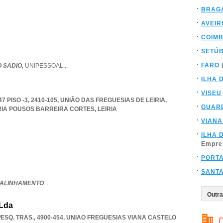
BRAG
AVEIR
COIM
SETÚ
FARO
 SADIO,
UNIPESSOAL
...
ILHA 
VISEU
 PISO -3, 2410-105, UNIÃO DAS FREGUESIAS DE LEIRIA,
GUAR
RIA POUSOS BARREIRA CORTES
,
LEIRIA
VIANA
ILHA 
Empre
PORT
SANT
 ALINHAMENTO
...
 Lda
ESQ. TRAS., 4900-454
,
UNIAO FREGUESIAS VIANA CASTELO
D