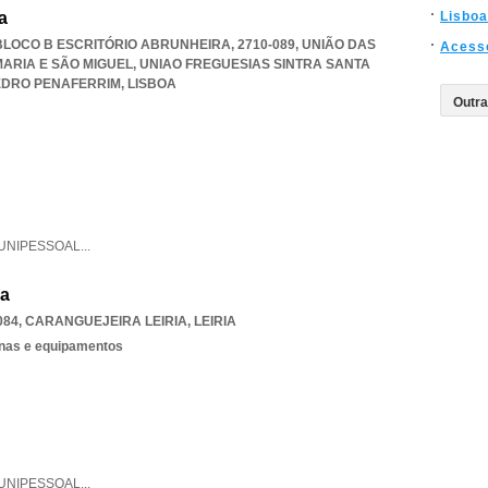
a
Lisboa
BLOCO B ESCRITÓRIO ABRUNHEIRA, 2710-089, UNIÃO DAS
Acess
MARIA E SÃO MIGUEL
,
UNIAO FREGUESIAS SINTRA SANTA
EDRO PENAFERRIM
,
LISBOA
UNIPESSOAL
...
da
084
,
CARANGUEJEIRA LEIRIA
,
LEIRIA
nas e equipamentos
UNIPESSOAL
...