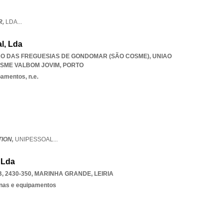
R,
LDA
...
l, Lda
UNIÃO DAS FREGUESIAS DE GONDOMAR (SÃO COSME)
,
UNIAO
SME VALBOM JOVIM
,
PORTO
amentos, n.e.
TION,
UNIPESSOAL
...
 Lda
 2430-350
,
MARINHA GRANDE
,
LEIRIA
nas e equipamentos