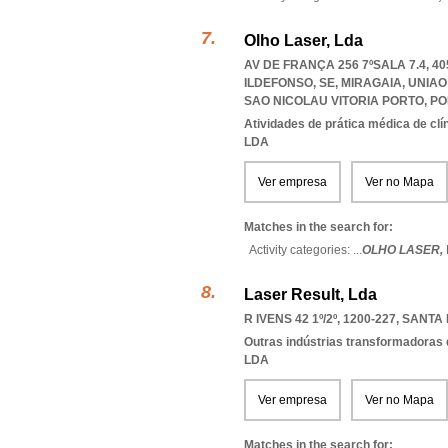
Olho Laser, Lda
AV DE FRANÇA 256 7ºSALA 7.4, 4
ILDEFONSO, SE, MIRAGAIA
,
UNIAO
SAO NICOLAU VITORIA PORTO
,
PO
Atividades de prática médica de clí
LDA
Ver empresa
Ver no Mapa
Matches in the search for:
Activity categories: ...
OLHO LASER,
Laser Result, Lda
R IVENS 42 1º/2º, 1200-227
,
SANTA 
Outras indústrias transformadoras d
LDA
Ver empresa
Ver no Mapa
Matches in the search for: