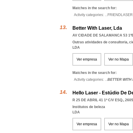
Matches in the search for:
Activity categories: ...
FRIENDLASER
Better With Laser, Lda
AV CIDADE DE SALAMANCA 53 1ºE
Outras atividades de consultoria, cie
LDA
Ver empresa
Ver no Mapa
Matches in the search for:
Activity categories: ...
BETTER WITH
Hello Laser - Estúdio De D
R 25 DE ABRIL 41 1ª C/V ESQ., 260
Institutos de beleza
LDA
Ver empresa
Ver no Mapa