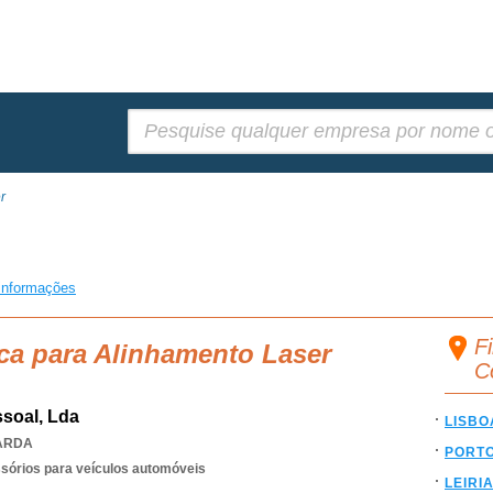
Pesquisar:
r
informações
F
ca para Alinhamento Laser
C
soal, Lda
LISBO
ARDA
PORT
ssórios para veículos automóveis
LEIRI