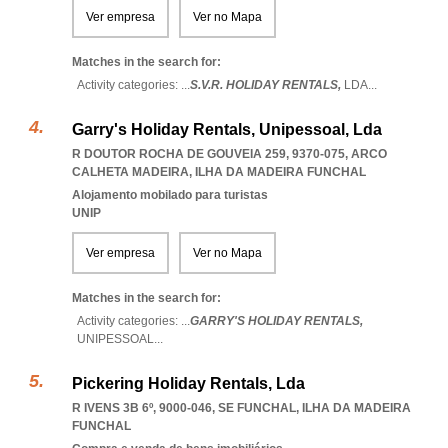
Ver empresa
Ver no Mapa
Matches in the search for:
Activity categories: ...
S.V.R. HOLIDAY RENTALS,
LDA
...
Garry's Holiday Rentals, Unipessoal, Lda
R DOUTOR ROCHA DE GOUVEIA 259, 9370-075
,
ARCO
CALHETA MADEIRA
,
ILHA DA MADEIRA FUNCHAL
Alojamento mobilado para turistas
UNIP
Ver empresa
Ver no Mapa
Matches in the search for:
Activity categories: ...
GARRY'S HOLIDAY RENTALS,
UNIPESSOAL
...
Pickering Holiday Rentals, Lda
R IVENS 3B 6º, 9000-046
,
SE FUNCHAL
,
ILHA DA MADEIRA
FUNCHAL