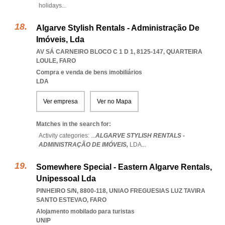
holidays
...
Algarve Stylish Rentals - Administração De
Imóveis, Lda
AV SÁ CARNEIRO BLOCO C 1 D 1, 8125-147
,
QUARTEIRA
LOULE
,
FARO
Compra e venda de bens imobiliários
LDA
Ver empresa
Ver no Mapa
Matches in the search for:
Activity categories: ...
ALGARVE STYLISH RENTALS -
ADMINISTRAÇÃO DE IMÓVEIS,
LDA
...
Somewhere Special - Eastern Algarve Rentals,
Unipessoal Lda
PINHEIRO S/N, 8800-118
,
UNIAO FREGUESIAS LUZ TAVIRA
SANTO ESTEVAO
,
FARO
Alojamento mobilado para turistas
UNIP