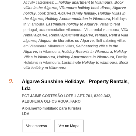
Activity categories: ...
holiday apartment to Vilamoura,
Book
villas in the Algarve,
Vilamoura holiday book direct,
Algarve
holiday,
book direct,
Algarve family holiday,
Holiday Villas in
the Algarve,
Holiday Accommodation in Vilamoura,
Holidays
in Vilamoura,
Lastminute holiday to Algarve,
Villas to rent
portugal,
accommodation vilamoura,
Villa rental vilamoura,
Villa
rental algarve,
Rental apartment algarve,
rentals,
Rent a villa
algarve,
Aluguer de Moradias no Algarve,
Self catering villas
em Vilamoura,
vilamoura villas,
Self catering villas in the
Algarve,
in Vilamoura,
Holiday Resorts in Vilamoura,
Holiday
Villas in Vilamoura,
Holiday Apartments in Vilamoura,
Family
Holidays in Vilamoura,
Lastminute Holiday to vilamoura,
Book
villa holiday to Vilamoura
...
Algarve Sunshine Holidays - Property Rentals,
Lda
PCT JAIME CORTESÃO LOTE 1 APT. 701, 8200-342
,
ALBUFEIRA OLHOS AGUA
,
FARO
Alojamento mobilado para turistas
LDA
Ver empresa
Ver no Mapa