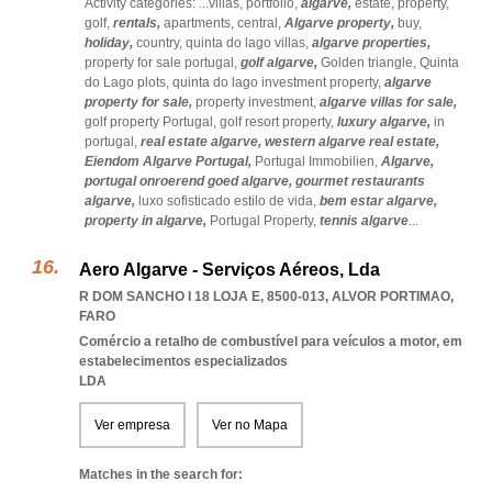
Activity categories: ...
villas,
portfólio,
algarve,
estate,
property,
golf,
rentals,
apartments,
central,
Algarve property,
buy,
holiday,
country,
quinta do lago villas,
algarve properties,
property for sale portugal,
golf algarve,
Golden triangle,
Quinta
do Lago plots,
quinta do lago investment property,
algarve
property for sale,
property investment,
algarve villas for sale,
golf property Portugal,
golf resort property,
luxury algarve,
in
portugal,
real estate algarve,
western algarve real estate,
Eiendom Algarve Portugal,
Portugal Immobilien,
Algarve,
portugal onroerend goed algarve,
gourmet restaurants
algarve,
luxo sofisticado estilo de vida,
bem estar algarve,
property in algarve,
Portugal Property,
tennis algarve
...
Aero Algarve - Serviços Aéreos, Lda
R DOM SANCHO I 18 LOJA E, 8500-013
,
ALVOR PORTIMAO
,
FARO
Comércio a retalho de combustível para veículos a motor, em
estabelecimentos especializados
LDA
Ver empresa
Ver no Mapa
Matches in the search for: