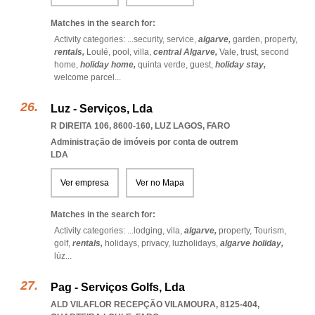
Matches in the search for:
Activity categories: ...
security,
service,
algarve,
garden,
property,
rentals,
Loulé,
pool,
villa,
central Algarve,
Vale,
trust,
second
home,
holiday home,
quinta verde,
guest,
holiday stay,
welcome parcel
...
Luz - Serviços, Lda
R DIREITA 106, 8600-160
,
LUZ LAGOS
,
FARO
Administração de imóveis por conta de outrem
LDA
Ver empresa
Ver no Mapa
Matches in the search for:
Activity categories: ...
lodging,
vila,
algarve,
property,
Tourism,
golf,
rentals,
holidays,
privacy,
luzholidays,
algarve holiday,
lúz
...
Pag - Serviços Golfs, Lda
ALD VILAFLOR RECEPÇÃO VILAMOURA, 8125-404
,