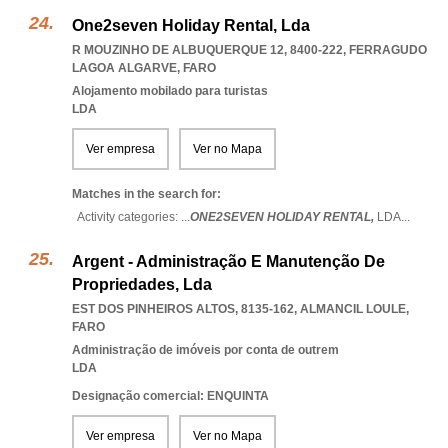
One2seven Holiday Rental, Lda
R MOUZINHO DE ALBUQUERQUE 12, 8400-222
,
FERRAGUDO
LAGOA ALGARVE
,
FARO
Alojamento mobilado para turistas
LDA
Ver empresa
Ver no Mapa
Matches in the search for:
Activity categories: ...
ONE2SEVEN HOLIDAY RENTAL,
LDA
...
Argent - Administração E Manutenção De
Propriedades, Lda
EST DOS PINHEIROS ALTOS, 8135-162
,
ALMANCIL LOULE
,
FARO
Administração de imóveis por conta de outrem
LDA
Designação comercial: ENQUINTA
Ver empresa
Ver no Mapa