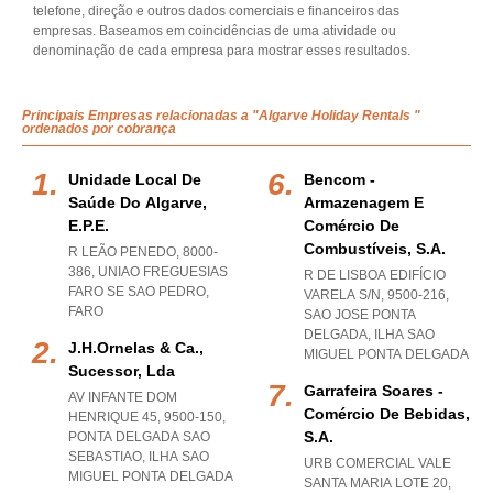
telefone, direção e outros dados comerciais e financeiros das
empresas. Baseamos em coincidências de uma atividade ou
denominação de cada empresa para mostrar esses resultados.
Principais Empresas relacionadas a "Algarve Holiday Rentals "
ordenados por cobrança
Unidade Local De
Bencom -
Saúde Do Algarve,
Armazenagem E
E.p.e.
Comércio De
Combustíveis, S.a.
R LEÃO PENEDO, 8000-
386
,
UNIAO FREGUESIAS
R DE LISBOA EDIFÍCIO
FARO SE SAO PEDRO
,
VARELA S/N, 9500-216
,
FARO
SAO JOSE PONTA
DELGADA
,
ILHA SAO
J.h.ornelas & Ca.,
MIGUEL PONTA DELGADA
Sucessor, Lda
Garrafeira Soares -
AV INFANTE DOM
Comércio De Bebidas,
HENRIQUE 45, 9500-150
,
S.a.
PONTA DELGADA SAO
SEBASTIAO
,
ILHA SAO
URB COMERCIAL VALE
MIGUEL PONTA DELGADA
SANTA MARIA LOTE 20,