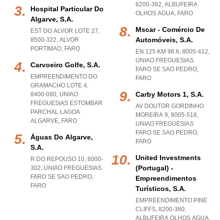
8200-392
,
ALBUFEIRA
Hospital Particular Do
OLHOS AGUA
,
FARO
Algarve, S.a.
Mscar - Comércio De
EST DO ALVOR LOTE 27,
Automóveis, S.a.
8500-322
,
ALVOR
PORTIMAO
,
FARO
EN 125 KM 98.6, 8005-412
,
UNIAO FREGUESIAS
Carvoeiro Golfe, S.a.
FARO SE SAO PEDRO
,
EMPREENDIMENTO DO
FARO
GRAMACHO LOTE 4,
Carby Motors 1, S.a.
8400-080
,
UNIAO
FREGUESIAS ESTOMBAR
AV DOUTOR GORDINHO
PARCHAL LAGOA
MOREIRA 9, 8005-518
,
ALGARVE
,
FARO
UNIAO FREGUESIAS
FARO SE SAO PEDRO
,
Águas Do Algarve,
FARO
S.a.
United Investments
R DO REPOUSO 10, 8000-
(portugal) -
302
,
UNIAO FREGUESIAS
FARO SE SAO PEDRO
,
Empreendimentos
FARO
Turísticos, S.a.
EMPREENDIMENTO PINE
CLIFFS, 8200-380
,
ALBUFEIRA OLHOS AGUA
,