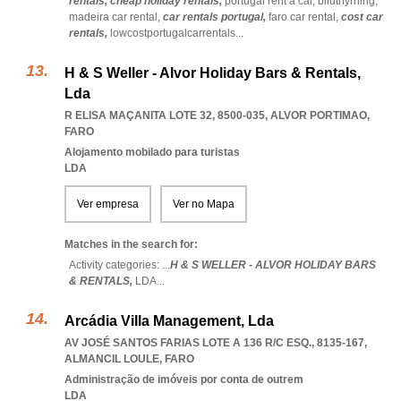
rentals,
cheap holiday rentals,
portugal rent a car,
biluthyrning,
madeira car rental,
car rentals portugal,
faro car rental,
cost car
rentals,
lowcostportugalcarrentals
...
H & S Weller - Alvor Holiday Bars & Rentals,
Lda
R ELISA MAÇANITA LOTE 32, 8500-035
,
ALVOR PORTIMAO
,
FARO
Alojamento mobilado para turistas
LDA
Ver empresa
Ver no Mapa
Matches in the search for:
Activity categories: ...
H & S WELLER - ALVOR HOLIDAY BARS
& RENTALS,
LDA
...
Arcádia Villa Management, Lda
AV JOSÉ SANTOS FARIAS LOTE A 136 R/C ESQ., 8135-167
,
ALMANCIL LOULE
,
FARO
Administração de imóveis por conta de outrem
LDA