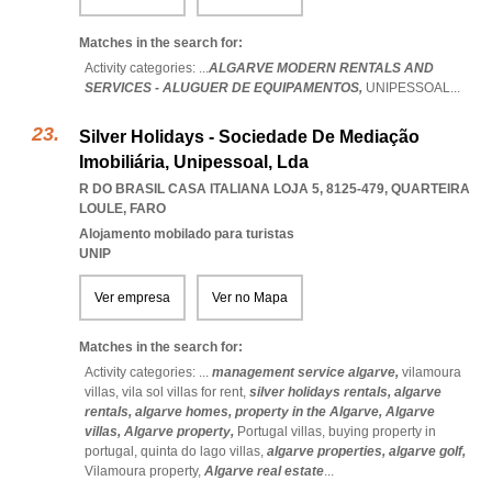
Matches in the search for:
Activity categories: ...
ALGARVE MODERN RENTALS AND
SERVICES - ALUGUER DE EQUIPAMENTOS,
UNIPESSOAL
...
Silver Holidays - Sociedade De Mediação
Imobiliária, Unipessoal, Lda
R DO BRASIL CASA ITALIANA LOJA 5, 8125-479
,
QUARTEIRA
LOULE
,
FARO
Alojamento mobilado para turistas
UNIP
Ver empresa
Ver no Mapa
Matches in the search for:
Activity categories: ...
management service algarve,
vilamoura
villas,
vila sol villas for rent,
silver holidays rentals,
algarve
rentals,
algarve homes,
property in the Algarve,
Algarve
villas,
Algarve property,
Portugal villas,
buying property in
portugal,
quinta do lago villas,
algarve properties,
algarve golf,
Vilamoura property,
Algarve real estate
...