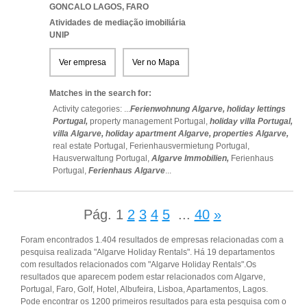
GONCALO LAGOS
,
FARO
Atividades de mediação imobiliária
UNIP
Ver empresa
Ver no Mapa
Matches in the search for:
Activity categories: ...
Ferienwohnung Algarve,
holiday lettings
Portugal,
property management Portugal,
holiday villa Portugal,
villa Algarve,
holiday apartment Algarve,
properties Algarve,
real estate Portugal,
Ferienhausvermietung Portugal,
Hausverwaltung Portugal,
Algarve Immobilien,
Ferienhaus
Portugal,
Ferienhaus Algarve
...
Pág.
1
2
3
4
5
...
40
»
Foram encontrados 1.404 resultados de empresas relacionadas com a
pesquisa realizada "Algarve Holiday Rentals". Há 19 departamentos
com resultados relacionados com "Algarve Holiday Rentals".Os
resultados que aparecem podem estar relacionados com Algarve,
Portugal, Faro, Golf, Hotel, Albufeira, Lisboa, Apartamentos, Lagos.
Pode encontrar os 1200 primeiros resultados para esta pesquisa com o