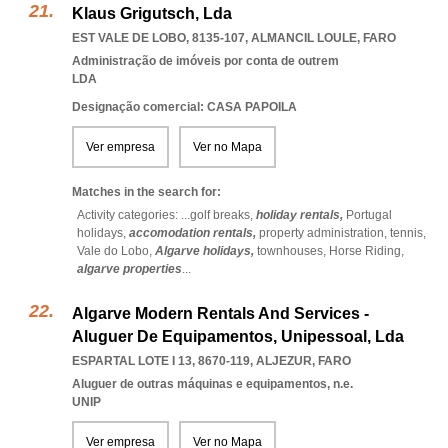
Klaus Grigutsch, Lda
EST VALE DE LOBO, 8135-107
,
ALMANCIL LOULE
,
FARO
Administração de imóveis por conta de outrem
LDA
Designação comercial: CASA PAPOILA
Ver empresa
Ver no Mapa
Matches in the search for:
Activity categories: ...
golf breaks,
holiday rentals,
Portugal
holidays,
accomodation rentals,
property administration,
tennis,
Vale do Lobo,
Algarve holidays,
townhouses,
Horse Riding,
algarve properties
...
Algarve Modern Rentals And Services -
Aluguer De Equipamentos, Unipessoal, Lda
ESPARTAL LOTE I 13, 8670-119
,
ALJEZUR
,
FARO
Aluguer de outras máquinas e equipamentos, n.e.
UNIP
Ver empresa
Ver no Mapa