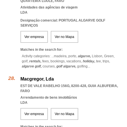
QUARTEIRA LOULE
,
FARO
Atividades das agências de viagem
LDA
Designação comercial: PORTUGAL ALGARVE GOLF
SERVIÇOS
Ver empresa
Ver no Mapa
Matches in the search for:
Activity categories: ...
madeira,
porto,
algarve,
Lisbon,
Green,
golf,
rentals,
fees,
bookings,
vacations,
holiday,
tee,
trips,
algarve golf,
courses,
golf algarve,
golfing
...
Macgregor, Lda
EST DE VALE RABELHO 156G, 8200-428
,
GUIA ALBUFEIRA
,
FARO
Arrendamento de bens imobiliários
LDA
Ver empresa
Ver no Mapa
Matches in the search for: