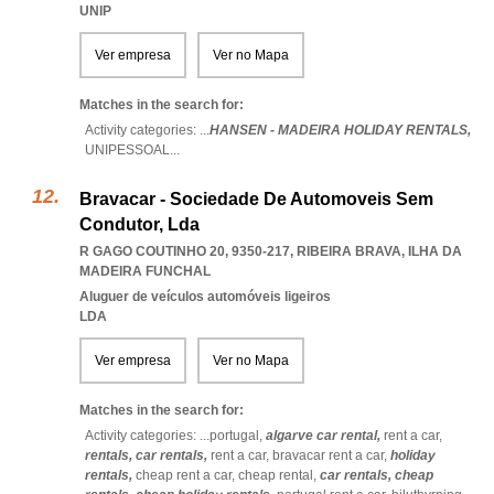
UNIP
Ver empresa
Ver no Mapa
Matches in the search for:
Activity categories: ...
HANSEN - MADEIRA HOLIDAY RENTALS,
UNIPESSOAL
...
Bravacar - Sociedade De Automoveis Sem
Condutor, Lda
R GAGO COUTINHO 20, 9350-217
,
RIBEIRA BRAVA
,
ILHA DA
MADEIRA FUNCHAL
Aluguer de veículos automóveis ligeiros
LDA
Ver empresa
Ver no Mapa
Matches in the search for:
Activity categories: ...
portugal,
algarve car rental,
rent a car,
rentals,
car rentals,
rent a car,
bravacar rent a car,
holiday
rentals,
cheap rent a car,
cheap rental,
car rentals,
cheap