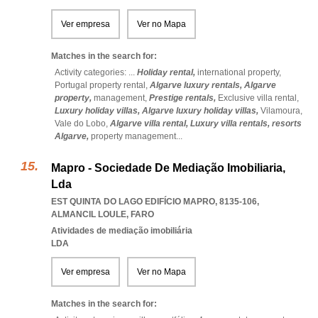
Ver empresa
Ver no Mapa
Matches in the search for:
Activity categories: ...
Holiday rental,
international property,
Portugal property rental,
Algarve luxury rentals,
Algarve
property,
management,
Prestige rentals,
Exclusive villa rental,
Luxury holiday villas,
Algarve luxury holiday villas,
Vilamoura,
Vale do Lobo,
Algarve villa rental,
Luxury villa rentals,
resorts
Algarve,
property management
...
Mapro - Sociedade De Mediação Imobiliaria,
Lda
EST QUINTA DO LAGO EDIFÍCIO MAPRO, 8135-106
,
ALMANCIL LOULE
,
FARO
Atividades de mediação imobiliária
LDA
Ver empresa
Ver no Mapa
Matches in the search for: