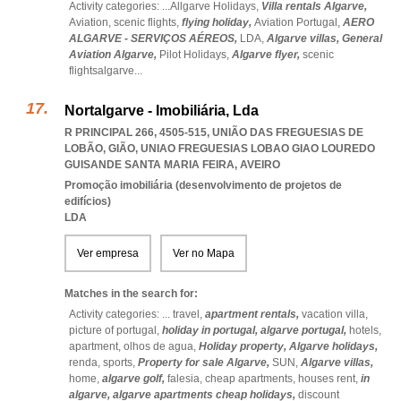
Activity categories: ...
Allgarve Holidays,
Villa rentals Algarve,
Aviation,
scenic flights,
flying holiday,
Aviation Portugal,
AERO
ALGARVE - SERVIÇOS AÉREOS,
LDA,
Algarve villas,
General
Aviation Algarve,
Pilot Holidays,
Algarve flyer,
scenic
flightsalgarve
...
Nortalgarve - Imobiliária, Lda
R PRINCIPAL 266, 4505-515, UNIÃO DAS FREGUESIAS DE
LOBÃO, GIÃO
,
UNIAO FREGUESIAS LOBAO GIAO LOUREDO
GUISANDE SANTA MARIA FEIRA
,
AVEIRO
Promoção imobiliária (desenvolvimento de projetos de
edifícios)
LDA
Ver empresa
Ver no Mapa
Matches in the search for:
Activity categories: ...
travel,
apartment rentals,
vacation villa,
picture of portugal,
holiday in portugal,
algarve portugal,
hotels,
apartment,
olhos de agua,
Holiday property,
Algarve holidays,
renda,
sports,
Property for sale Algarve,
SUN,
Algarve villas,
home,
algarve golf,
falesia,
cheap apartments,
houses rent,
in
algarve,
algarve apartments cheap holidays,
discount