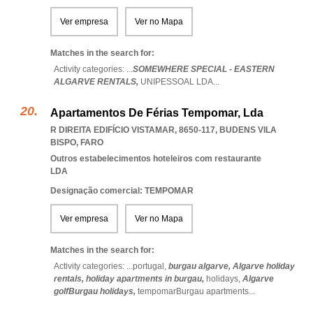
Ver empresa
Ver no Mapa
Matches in the search for:
Activity categories: ...
SOMEWHERE SPECIAL - EASTERN
ALGARVE RENTALS,
UNIPESSOAL LDA
...
Apartamentos De Férias Tempomar, Lda
R DIREITA EDIFÍCIO VISTAMAR, 8650-117
,
BUDENS VILA
BISPO
,
FARO
Outros estabelecimentos hoteleiros com restaurante
LDA
Designação comercial: TEMPOMAR
Ver empresa
Ver no Mapa
Matches in the search for:
Activity categories: ...
portugal,
burgau algarve,
Algarve holiday
rentals,
holiday apartments in burgau,
holidays,
Algarve
golfBurgau holidays,
tempomarBurgau apartments
...