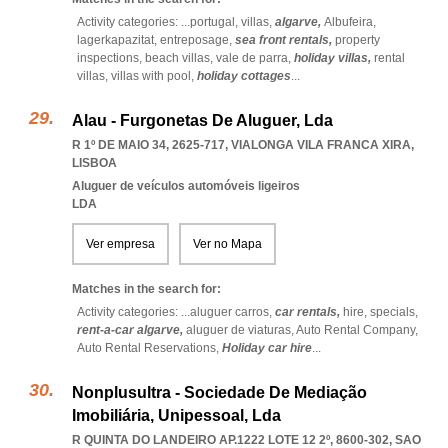
Activity categories: ...
portugal,
villas,
algarve,
Albufeira,
lagerkapazitat,
entreposage,
sea front rentals,
property
inspections,
beach villas,
vale de parra,
holiday villas,
rental
villas,
villas with pool,
holiday cottages
...
Alau - Furgonetas De Aluguer, Lda
R 1º DE MAIO 34, 2625-717
,
VIALONGA VILA FRANCA XIRA
,
LISBOA
Aluguer de veículos automóveis ligeiros
LDA
Ver empresa
Ver no Mapa
Matches in the search for:
Activity categories: ...
aluguer carros,
car rentals,
hire,
specials,
rent-a-car algarve,
aluguer de viaturas,
Auto Rental Company,
Auto Rental Reservations,
Holiday car hire
...
Nonplusultra - Sociedade De Mediação
Imobiliária, Unipessoal, Lda
R QUINTA DO LANDEIRO AP.1222 LOTE 12 2º, 8600-302
,
SAO