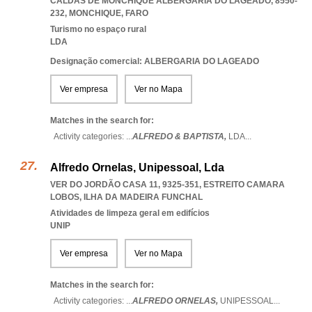
CALDAS DE MONCHIQUE ALBERGARIA DO LAGEADO, 8550-
232
,
MONCHIQUE
,
FARO
Turismo no espaço rural
LDA
Designação comercial: ALBERGARIA DO LAGEADO
Ver empresa
Ver no Mapa
Matches in the search for:
Activity categories: ...
ALFREDO & BAPTISTA,
LDA
...
Alfredo Ornelas, Unipessoal, Lda
VER DO JORDÃO CASA 11, 9325-351
,
ESTREITO CAMARA
LOBOS
,
ILHA DA MADEIRA FUNCHAL
Atividades de limpeza geral em edifícios
UNIP
Ver empresa
Ver no Mapa
Matches in the search for:
Activity categories: ...
ALFREDO ORNELAS,
UNIPESSOAL
...