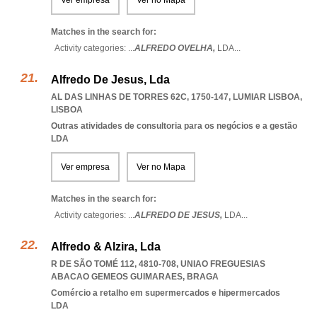
Ver empresa
Ver no Mapa
Matches in the search for:
Activity categories: ...
ALFREDO OVELHA,
LDA
...
Alfredo De Jesus, Lda
AL DAS LINHAS DE TORRES 62C, 1750-147
,
LUMIAR LISBOA
,
LISBOA
Outras atividades de consultoria para os negócios e a gestão
LDA
Ver empresa
Ver no Mapa
Matches in the search for:
Activity categories: ...
ALFREDO DE JESUS,
LDA
...
Alfredo & Alzira, Lda
R DE SÃO TOMÉ 112, 4810-708
,
UNIAO FREGUESIAS
ABACAO GEMEOS GUIMARAES
,
BRAGA
Comércio a retalho em supermercados e hipermercados
LDA