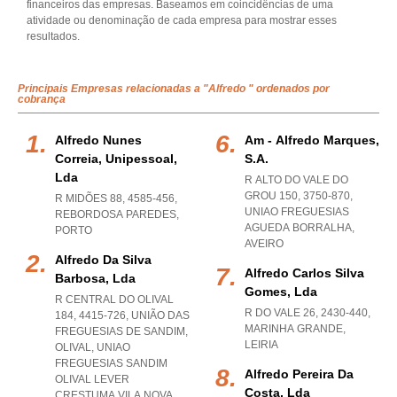
financeiros das empresas. Baseamos em coincidências de uma
atividade ou denominação de cada empresa para mostrar esses
resultados.
Principais Empresas relacionadas a "Alfredo " ordenados por
cobrança
Alfredo Nunes
Am - Alfredo Marques,
Correia, Unipessoal,
S.a.
Lda
R ALTO DO VALE DO
GROU 150, 3750-870
,
R MIDÕES 88, 4585-456
,
UNIAO FREGUESIAS
REBORDOSA PAREDES
,
AGUEDA BORRALHA
,
PORTO
AVEIRO
Alfredo Da Silva
Alfredo Carlos Silva
Barbosa, Lda
Gomes, Lda
R CENTRAL DO OLIVAL
R DO VALE 26, 2430-440
,
184, 4415-726, UNIÃO DAS
MARINHA GRANDE
,
FREGUESIAS DE SANDIM,
LEIRIA
OLIVAL
,
UNIAO
FREGUESIAS SANDIM
Alfredo Pereira Da
OLIVAL LEVER
Costa, Lda
CRESTUMA VILA NOVA