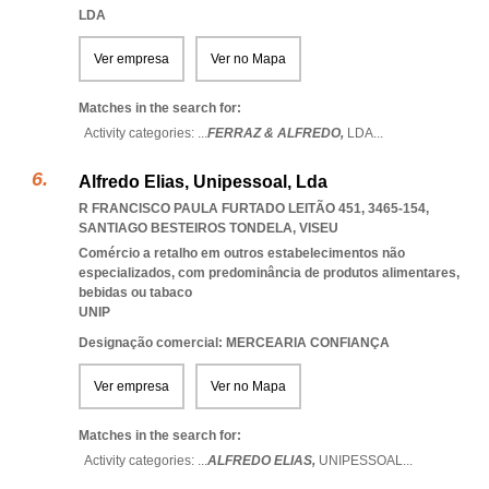
LDA
Ver empresa
Ver no Mapa
Matches in the search for:
Activity categories: ...
FERRAZ & ALFREDO,
LDA
...
Alfredo Elias, Unipessoal, Lda
R FRANCISCO PAULA FURTADO LEITÃO 451, 3465-154
,
SANTIAGO BESTEIROS TONDELA
,
VISEU
Comércio a retalho em outros estabelecimentos não
especializados, com predominância de produtos alimentares,
bebidas ou tabaco
UNIP
Designação comercial: MERCEARIA CONFIANÇA
Ver empresa
Ver no Mapa
Matches in the search for:
Activity categories: ...
ALFREDO ELIAS,
UNIPESSOAL
...