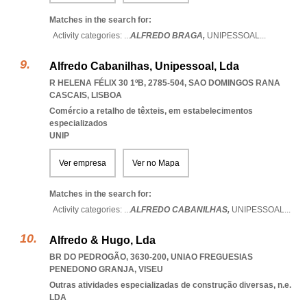
Matches in the search for:
Activity categories: ...
ALFREDO BRAGA,
UNIPESSOAL
...
Alfredo Cabanilhas, Unipessoal, Lda
R HELENA FÉLIX 30 1ºB, 2785-504
,
SAO DOMINGOS RANA
CASCAIS
,
LISBOA
Comércio a retalho de têxteis, em estabelecimentos
especializados
UNIP
Ver empresa
Ver no Mapa
Matches in the search for:
Activity categories: ...
ALFREDO CABANILHAS,
UNIPESSOAL
...
Alfredo & Hugo, Lda
BR DO PEDROGÃO, 3630-200
,
UNIAO FREGUESIAS
PENEDONO GRANJA
,
VISEU
Outras atividades especializadas de construção diversas, n.e.
LDA