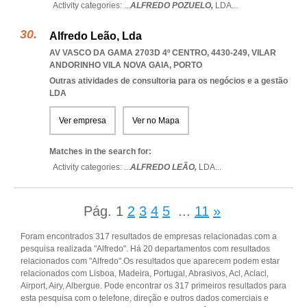
Activity categories: ...
ALFREDO POZUELO,
LDA
...
Alfredo Leão, Lda
AV VASCO DA GAMA 2703D 4º CENTRO, 4430-249
,
VILAR
ANDORINHO VILA NOVA GAIA
,
PORTO
Outras atividades de consultoria para os negócios e a gestão
LDA
Ver empresa
Ver no Mapa
Matches in the search for:
Activity categories: ...
ALFREDO LEÃO,
LDA
...
Pág.
1
2
3
4
5
...
11
»
Foram encontrados 317 resultados de empresas relacionadas com a
pesquisa realizada "Alfredo". Há 20 departamentos com resultados
relacionados com "Alfredo".Os resultados que aparecem podem estar
relacionados com Lisboa, Madeira, Portugal, Abrasivos, Acl, Aclacl,
Airport, Airy, Albergue. Pode encontrar os 317 primeiros resultados para
esta pesquisa com o telefone, direção e outros dados comerciais e