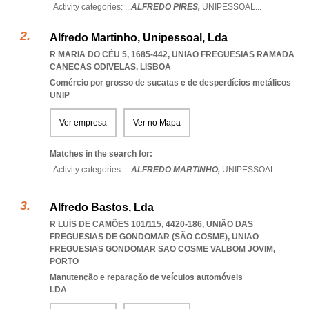
Activity categories: ...
ALFREDO PIRES,
UNIPESSOAL
...
Alfredo Martinho, Unipessoal, Lda
R MARIA DO CÉU 5, 1685-442
,
UNIAO FREGUESIAS RAMADA
CANECAS ODIVELAS
,
LISBOA
Comércio por grosso de sucatas e de desperdícios metálicos
UNIP
Ver empresa
Ver no Mapa
Matches in the search for:
Activity categories: ...
ALFREDO MARTINHO,
UNIPESSOAL
...
Alfredo Bastos, Lda
R LUÍS DE CAMÕES 101/115, 4420-186, UNIÃO DAS
FREGUESIAS DE GONDOMAR (SÃO COSME)
,
UNIAO
FREGUESIAS GONDOMAR SAO COSME VALBOM JOVIM
,
PORTO
Manutenção e reparação de veículos automóveis
LDA