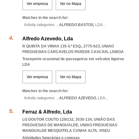
Ver empresa
Ver no Mapa
Matches in the search for:
Activity categories: ...
ALFREDO BASTOS,
LDA
...
Alfredo Azevedo, Lda
R QUINTA DA VINHA 135 4.º ESQ., 2775-623
,
UNIAO
FREGUESIAS CARCAVELOS PAREDE CASCAIS
,
LISBOA
Transporte ocasional de passageiros em veículos ligeiros
LDA
Ver empresa
Ver no Mapa
Matches in the search for:
Activity categories: ...
ALFREDO AZEVEDO,
LDA
...
Ferraz & Alfredo, Lda
LG DOUTOR COUTO 129/132, 3530-134, UNIÃO DAS
FREGUESIAS DE MANGUALDE
,
UNIAO FREGUESIAS
MANGUALDE MESQUITELA CUNHA ALTA
,
VISEU
Atividades funerárias e conexas