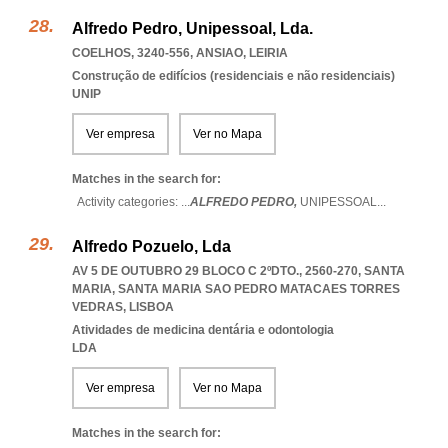
Alfredo Pedro, Unipessoal, Lda.
COELHOS, 3240-556
,
ANSIAO
,
LEIRIA
Construção de edifícios (residenciais e não residenciais)
UNIP
Ver empresa
Ver no Mapa
Matches in the search for:
Activity categories: ...
ALFREDO PEDRO,
UNIPESSOAL
...
Alfredo Pozuelo, Lda
AV 5 DE OUTUBRO 29 BLOCO C 2ºDTO., 2560-270, SANTA
MARIA
,
SANTA MARIA SAO PEDRO MATACAES TORRES
VEDRAS
,
LISBOA
Atividades de medicina dentária e odontologia
LDA
Ver empresa
Ver no Mapa
Matches in the search for: