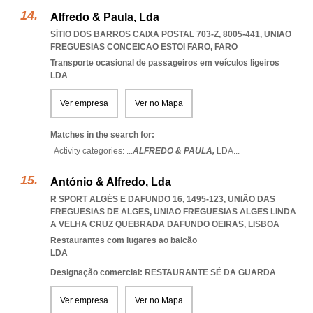
Alfredo & Paula, Lda
SÍTIO DOS BARROS CAIXA POSTAL 703-Z, 8005-441
,
UNIAO
FREGUESIAS CONCEICAO ESTOI FARO
,
FARO
Transporte ocasional de passageiros em veículos ligeiros
LDA
Ver empresa
Ver no Mapa
Matches in the search for:
Activity categories: ...
ALFREDO & PAULA,
LDA
...
António & Alfredo, Lda
R SPORT ALGÉS E DAFUNDO 16, 1495-123, UNIÃO DAS
FREGUESIAS DE ALGES
,
UNIAO FREGUESIAS ALGES LINDA
A VELHA CRUZ QUEBRADA DAFUNDO OEIRAS
,
LISBOA
Restaurantes com lugares ao balcão
LDA
Designação comercial: RESTAURANTE SÉ DA GUARDA
Ver empresa
Ver no Mapa