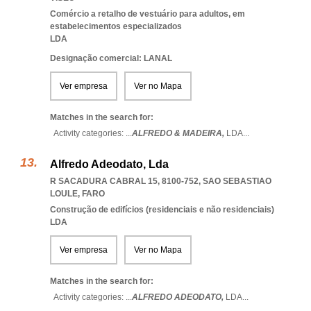
Comércio a retalho de vestuário para adultos, em
estabelecimentos especializados
LDA
Designação comercial: LANAL
Ver empresa
Ver no Mapa
Matches in the search for:
Activity categories: ...
ALFREDO & MADEIRA,
LDA
...
Alfredo Adeodato, Lda
R SACADURA CABRAL 15, 8100-752
,
SAO SEBASTIAO
LOULE
,
FARO
Construção de edifícios (residenciais e não residenciais)
LDA
Ver empresa
Ver no Mapa
Matches in the search for:
Activity categories: ...
ALFREDO ADEODATO,
LDA
...