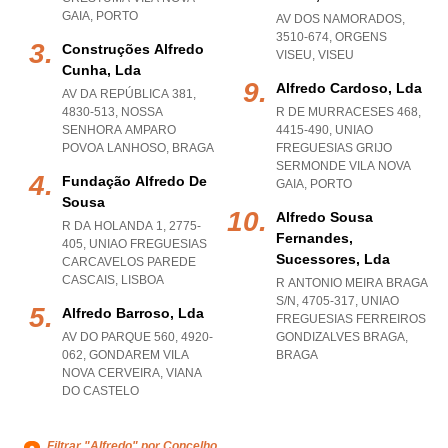
GAIA
,
PORTO
AV DOS NAMORADOS,
3510-674
,
ORGENS
Construções Alfredo
VISEU
,
VISEU
Cunha, Lda
Alfredo Cardoso, Lda
AV DA REPÚBLICA 381,
4830-513
,
NOSSA
R DE MURRACESES 468,
SENHORA AMPARO
4415-490
,
UNIAO
POVOA LANHOSO
,
BRAGA
FREGUESIAS GRIJO
SERMONDE VILA NOVA
Fundação Alfredo De
GAIA
,
PORTO
Sousa
Alfredo Sousa
R DA HOLANDA 1, 2775-
Fernandes,
405
,
UNIAO FREGUESIAS
Sucessores, Lda
CARCAVELOS PAREDE
CASCAIS
,
LISBOA
R ANTONIO MEIRA BRAGA
S/N, 4705-317
,
UNIAO
Alfredo Barroso, Lda
FREGUESIAS FERREIROS
AV DO PARQUE 560, 4920-
GONDIZALVES BRAGA
,
062
,
GONDAREM VILA
BRAGA
NOVA CERVEIRA
,
VIANA
DO CASTELO
Filtrar "Alfredo" por Concelho