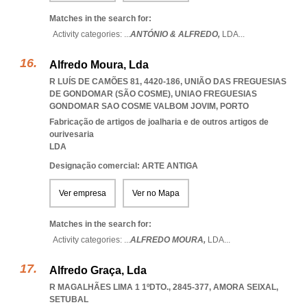
Matches in the search for:
Activity categories: ...
ANTÓNIO & ALFREDO,
LDA
...
Alfredo Moura, Lda
R LUÍS DE CAMÕES 81, 4420-186, UNIÃO DAS FREGUESIAS
DE GONDOMAR (SÃO COSME)
,
UNIAO FREGUESIAS
GONDOMAR SAO COSME VALBOM JOVIM
,
PORTO
Fabricação de artigos de joalharia e de outros artigos de
ourivesaria
LDA
Designação comercial: ARTE ANTIGA
Ver empresa
Ver no Mapa
Matches in the search for:
Activity categories: ...
ALFREDO MOURA,
LDA
...
Alfredo Graça, Lda
R MAGALHÃES LIMA 1 1ºDTO., 2845-377
,
AMORA SEIXAL
,
SETUBAL