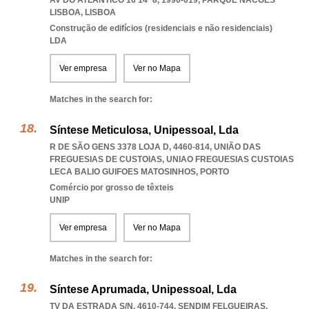
AV DO ATLÂNTICO 16 14º 8, 1990-019
,
PARQUE NACOES
LISBOA
,
LISBOA
Construção de edifícios (residenciais e não residenciais)
LDA
Ver empresa
Ver no Mapa
Matches in the search for:
Síntese Meticulosa, Unipessoal, Lda
R DE SÃO GENS 3378 LOJA D, 4460-814, UNIÃO DAS
FREGUESIAS DE CUSTOIAS
,
UNIAO FREGUESIAS CUSTOIAS
LECA BALIO GUIFOES MATOSINHOS
,
PORTO
Comércio por grosso de têxteis
UNIP
Ver empresa
Ver no Mapa
Matches in the search for:
Síntese Aprumada, Unipessoal, Lda
TV DA ESTRADA S/N, 4610-744
,
SENDIM FELGUEIRAS
,