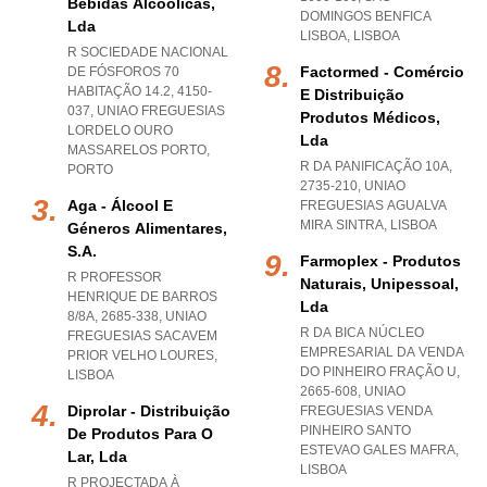
Bebidas Alcoólicas,
DOMINGOS BENFICA
Lda
LISBOA
,
LISBOA
R SOCIEDADE NACIONAL
Factormed - Comércio
DE FÓSFOROS 70
HABITAÇÃO 14.2, 4150-
E Distribuição
037
,
UNIAO FREGUESIAS
Produtos Médicos,
LORDELO OURO
Lda
MASSARELOS PORTO
,
R DA PANIFICAÇÃO 10A,
PORTO
2735-210
,
UNIAO
Aga - Álcool E
FREGUESIAS AGUALVA
MIRA SINTRA
,
LISBOA
Géneros Alimentares,
S.a.
Farmoplex - Produtos
R PROFESSOR
Naturais, Unipessoal,
HENRIQUE DE BARROS
Lda
8/8A, 2685-338
,
UNIAO
R DA BICA NÚCLEO
FREGUESIAS SACAVEM
EMPRESARIAL DA VENDA
PRIOR VELHO LOURES
,
DO PINHEIRO FRAÇÃO U,
LISBOA
2665-608
,
UNIAO
Diprolar - Distribuição
FREGUESIAS VENDA
PINHEIRO SANTO
De Produtos Para O
ESTEVAO GALES MAFRA
,
Lar, Lda
LISBOA
R PROJECTADA À