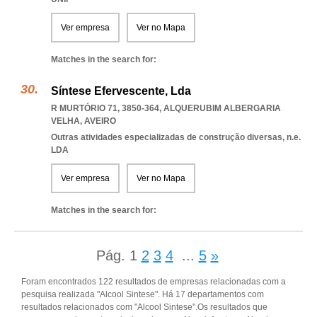
Ver empresa
Ver no Mapa
Matches in the search for:
Síntese Efervescente, Lda
R MURTÓRIO 71, 3850-364
,
ALQUERUBIM ALBERGARIA
VELHA
,
AVEIRO
Outras atividades especializadas de construção diversas, n.e.
LDA
Ver empresa
Ver no Mapa
Matches in the search for:
Pág.
1
2
3
4
...
5
»
Foram encontrados 122 resultados de empresas relacionadas com a
pesquisa realizada "Alcool Sintese". Há 17 departamentos com
resultados relacionados com "Alcool Sintese".Os resultados que