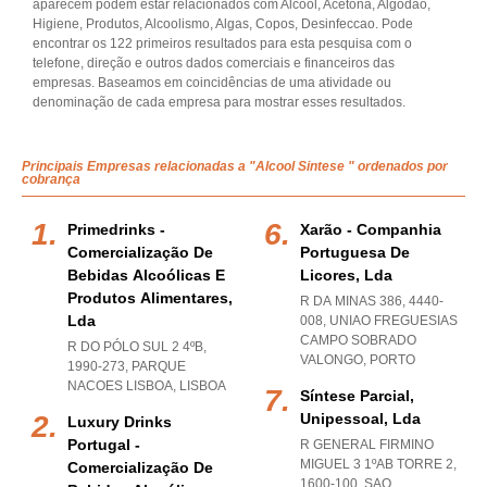
aparecem podem estar relacionados com Alcool, Acetona, Algodao,
Higiene, Produtos, Alcoolismo, Algas, Copos, Desinfeccao. Pode
encontrar os 122 primeiros resultados para esta pesquisa com o
telefone, direção e outros dados comerciais e financeiros das
empresas. Baseamos em coincidências de uma atividade ou
denominação de cada empresa para mostrar esses resultados.
Principais Empresas relacionadas a "Alcool Sintese " ordenados por
cobrança
Primedrinks -
Xarão - Companhia
Comercialização De
Portuguesa De
Bebidas Alcoólicas E
Licores, Lda
Produtos Alimentares,
R DA MINAS 386, 4440-
Lda
008
,
UNIAO FREGUESIAS
CAMPO SOBRADO
R DO PÓLO SUL 2 4ºB,
VALONGO
,
PORTO
1990-273
,
PARQUE
NACOES LISBOA
,
LISBOA
Síntese Parcial,
Unipessoal, Lda
Luxury Drinks
Portugal -
R GENERAL FIRMINO
MIGUEL 3 1ºAB TORRE 2,
Comercialização De
1600-100
,
SAO