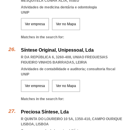
MESQUITELA CUNHA ALTA
,
VISEU
Atividades de medicina dentária e odontologia
UNIP
Ver empresa
Ver no Mapa
Matches in the search for:
Síntese Original, Unipessoal, Lda
R DA REPÚBLICA 6, 3260-408
,
UNIAO FREGUESIAS
FIGUEIRO VINHOS BAIRRADAS
,
LEIRIA
Atividades de contabilidade e auditoria; consultoria fiscal
UNIP
Ver empresa
Ver no Mapa
Matches in the search for:
Preciosa Síntese, Lda
R QUINTA DO LOUREIRO 10 5A, 1350-410
,
CAMPO OURIQUE
LISBOA
,
LISBOA