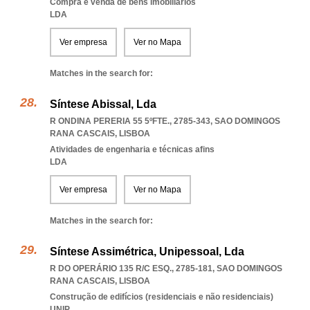
Compra e venda de bens imobiliários
LDA
Ver empresa
Ver no Mapa
Matches in the search for:
Síntese Abissal, Lda
R ONDINA PERERIA 55 5ºFTE., 2785-343
,
SAO DOMINGOS
RANA CASCAIS
,
LISBOA
Atividades de engenharia e técnicas afins
LDA
Ver empresa
Ver no Mapa
Matches in the search for:
Síntese Assimétrica, Unipessoal, Lda
R DO OPERÁRIO 135 R/C ESQ., 2785-181
,
SAO DOMINGOS
RANA CASCAIS
,
LISBOA
Construção de edifícios (residenciais e não residenciais)
UNIP