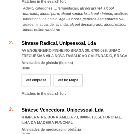
Matches in the search for:
Activity categories: ...
fermentaçao,
alcool granel,
alcool
marcado,
alcool puro,
alcool sanitario,
alcool sintese,
analises
laboratorio,
de ricinio,
aga - alcool e generos alimentares SA,
agaderm,
agua,
de lavanda,
alcool desnaturado,
alcool etilico,
alcool etilico sanitario
...
Síntese Radical, Unipessoal, Lda
AV ENGENHEIRO PINHEIRO BRAGA 30, 4760-089
,
UNIAO
FREGUESIAS VILA NOVA FAMALICAO CALENDARIO
,
BRAGA
Atividades de ginásio (fitness)
UNIP
Ver empresa
Ver no Mapa
Matches in the search for:
Síntese Vencedora, Unipessoal, Lda
R IMPERATRIZ DONA AMÉLIA 73, 9000-018
,
SE FUNCHAL
,
ILHA DA MADEIRA FUNCHAL
Atividades de mediação imobiliária