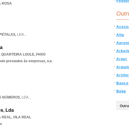
Peque
LA ROSA
Outr
Acess
PÉTALAS,
LDA
...
Alta
Apren
da
Arketi
,
QUARTEIRA LOULE
,
FARO
Arper
poio prestados às empresas, n.e.
Arquit
Artifor
Banco
Bebe
S NÚMEROS,
LDA
...
s, Lda
A REAL
,
VILA REAL
os