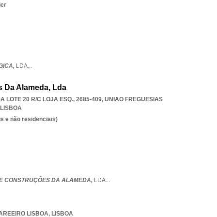
ier
GICA,
LDA
...
s Da Alameda, Lda
LOTE 20 R/C LOJA ESQ., 2685-409
,
UNIAO FREGUESIAS
LISBOA
s e não residenciais)
E CONSTRUÇÕES DA ALAMEDA,
LDA
...
AREEIRO LISBOA
,
LISBOA