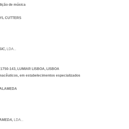
dição de música
INYL CUTTERS
IC,
LDA
...
1750-143
,
LUMIAR LISBOA
,
LISBOA
rmacêuticos, em estabelecimentos especializados
A ALAMEDA
LAMEDA,
LDA
...