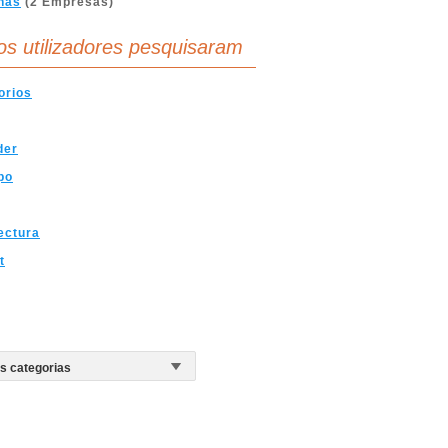
nas
(2 Empresas)
os utilizadores pesquisaram
orios
der
po
ectura
t