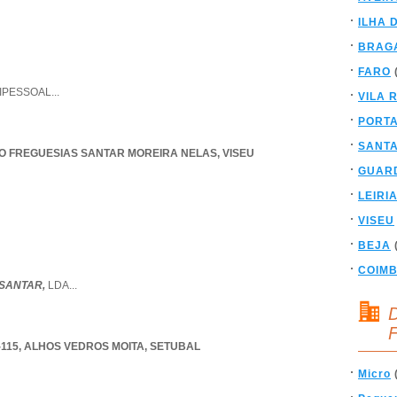
ILHA 
BRAG
FARO
IPESSOAL
...
VILA 
PORT
SANT
O FREGUESIAS SANTAR MOREIRA NELAS
,
VISEU
GUAR
LEIRI
VISEU
BEJA
COIM
SANTAR,
LDA
...
D
F
115
,
ALHOS VEDROS MOITA
,
SETUBAL
Micro