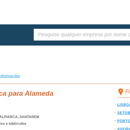
Pesquisar:
informações
F
sca para Alameda
LISBO
SETÚ
ALPIARCA
,
SANTAREM
PORT
ízes e tubérculos
AVEIR