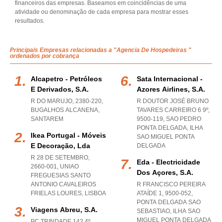
financeiros das empresas. Baseamos em coincidências de uma
atividade ou denominação de cada empresa para mostrar esses
resultados.
Principais Empresas relacionadas a "Agencia De Hospedeiras "
ordenados por cobrança
Alcapetro - Petróleos
Sata Internacional -
E Derivados, S.a.
Azores Airlines, S.a.
R DO MARUJO, 2380-220
,
R DOUTOR JOSÉ BRUNO
BUGALHOS ALCANENA
,
TAVARES CARREIRO 6 9º,
SANTAREM
9500-119
,
SAO PEDRO
PONTA DELGADA
,
ILHA
Ikea Portugal - Móveis
SAO MIGUEL PONTA
E Decoração, Lda
DELGADA
R 28 DE SETEMBRO,
Eda - Electricidade
2660-001
,
UNIAO
Dos Açores, S.a.
FREGUESIAS SANTO
ANTONIO CAVALEIROS
R FRANCISCO PEREIRA
FRIELAS LOURES
,
LISBOA
ATAÍDE 1, 9500-052
,
PONTA DELGADA SAO
Viagens Abreu, S.a.
SEBASTIAO
,
ILHA SAO
MIGUEL PONTA DELGADA
PC TRINDADE 142 4º,