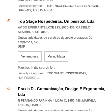
Matches in the search for:
Activity categories: ...
H.P. - HOSPEDEIRAS DE PORTUGAL,
PROMOÇÃO E IMAGEM
...
Top Stage Hospedeiras, Unipessoal, Lda
AV DO EMIGRANTE LOTE 283, 2970-435
,
CASTELO
SESIMBRA
,
SETUBAL
Outras atividades de serviços de apoio prestados às
empresas, n.e.
UNIP
Ver empresa
Ver no Mapa
Matches in the search for:
Activity categories: ...
TOP STAGE HOSPEDEIRAS,
UNIPESSOAL
...
Praxis D - Comunicação, Design E Ergonomia,
Lda
R FERNANDO FARINHA 4 LOJA C, 1950-448
,
MARVILA
LISBOA
,
LISBOA
Outras atividades de serviços de apoio prestados às