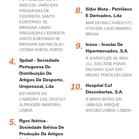
4000-539, UNIÃO DAS
Ilídio Mota - Petróleos
FREGUESIAS DE
E Derivados, Lda
CEDOFEITA, SANTO
ILDEFONSO, SE,
MAR DO RIO CÁVADO 571,
MIRAGAIA
,
UNIAO
4720-539
,
LAGO AMARES
,
FREGUESIAS CEDOFEITA
BRAGA
SANTO ILDEFONSO SE
Insco - Insular De
MIRAGAIA SAO NICOLAU
VITORIA PORTO
,
PORTO
Hipermercados, S.a.
R JUVENTUDE 38, 9500-
Spdad - Sociedade
211
,
SAO JOSE PONTA
Portuguesa De
DELGADA
,
ILHA SAO
Distribuição De
MIGUEL PONTA DELGADA
Artigos De Desporto,
Hospital Cuf
Unipessoal, Lda
Descobertas, S.a.
EST MONTE DA
CABREIRA 1/1A, 2610-017
,
R MÁRIO BOTAS S/N,
ALFRAGIDE AMADORA
,
1998-018
,
PARQUE
LISBOA
NACOES LISBOA
,
LISBOA
Rgvs Ibérica -
Sociedade Ibérica De
Produção De Artigos