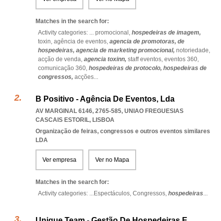
Matches in the search for:
Activity categories: ...
promocional,
hospedeiras de imagem,
toxin,
agência de eventos,
agencia de promotoras,
de
hospedeiras,
agencia de marketing promocional,
notoriedade,
acção de venda,
agencia toxinn,
staff eventos,
eventos 360,
comunicação 360,
hospedeiras de protocolo,
hospedeiras de
congressos,
acções
...
B Positivo - Agência De Eventos, Lda
AV MARGINAL 6146, 2765-585
,
UNIAO FREGUESIAS
CASCAIS ESTORIL
,
LISBOA
Organização de feiras, congressos e outros eventos similares
LDA
Ver empresa
Ver no Mapa
Matches in the search for:
Activity categories: ...
Espectáculos,
Congressos,
hospedeiras
...
Unique Team - Gestão De Hospedeiras E