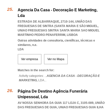
Agencia Da Casa - Decoração E Marketing,
Lda
ESTRADA DE ALBARRAQUE, 2710-144, UNIÃO DAS
FREGUESIAS DE SINTRA (SANTA MARIA E SÃO MIGUEL
,
UNIAO FREGUESIAS SINTRA SANTA MARIA SAO MIGUEL
MARTINHO PEDRO PENAFERRIM
,
LISBOA
Outras atividades de consultoria, científicas, técnicas e
similares, n.e.
LDA
Ver empresa
Ver no Mapa
Matches in the search for:
Activity categories: ...
AGENCIA DA CASA - DECORAÇÃO E
MARKETING,
LDA
...
Página De Destino Agência Funerária
Unipessoal, Lda
AV NOSSA SENHORA DA GUIA 117 LOJA C, 3105-089, UNIÃO
DAS FREGUESIAS DE GUIA
,
UNIAO FREGUESIAS GUIA ILHA