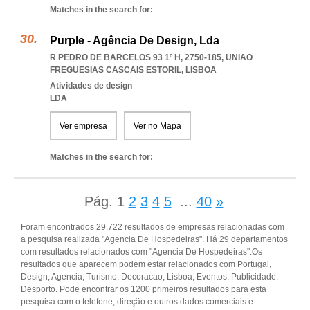
Matches in the search for:
Purple - Agência De Design, Lda
R PEDRO DE BARCELOS 93 1º H, 2750-185
,
UNIAO
FREGUESIAS CASCAIS ESTORIL
,
LISBOA
Atividades de design
LDA
Ver empresa
Ver no Mapa
Matches in the search for:
Pág.
1
2
3
4
5
...
40
»
Foram encontrados 29.722 resultados de empresas relacionadas com
a pesquisa realizada "Agencia De Hospedeiras". Há 29 departamentos
com resultados relacionados com "Agencia De Hospedeiras".Os
resultados que aparecem podem estar relacionados com Portugal,
Design, Agencia, Turismo, Decoracao, Lisboa, Eventos, Publicidade,
Desporto. Pode encontrar os 1200 primeiros resultados para esta
pesquisa com o telefone, direção e outros dados comerciais e