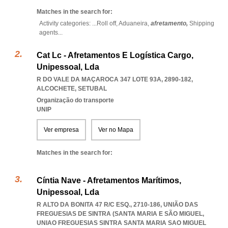
Matches in the search for:
Activity categories: ...
Roll off,
Aduaneira,
afretamento,
Shipping
agents
...
Cat Lc - Afretamentos E Logística Cargo,
Unipessoal, Lda
R DO VALE DA MAÇAROCA 347 LOTE 93A, 2890-182
,
ALCOCHETE
,
SETUBAL
Organização do transporte
UNIP
Ver empresa
Ver no Mapa
Matches in the search for:
Cíntia Nave - Afretamentos Marítimos,
Unipessoal, Lda
R ALTO DA BONITA 47 R/C ESQ., 2710-186, UNIÃO DAS
FREGUESIAS DE SINTRA (SANTA MARIA E SÃO MIGUEL
,
UNIAO FREGUESIAS SINTRA SANTA MARIA SAO MIGUEL