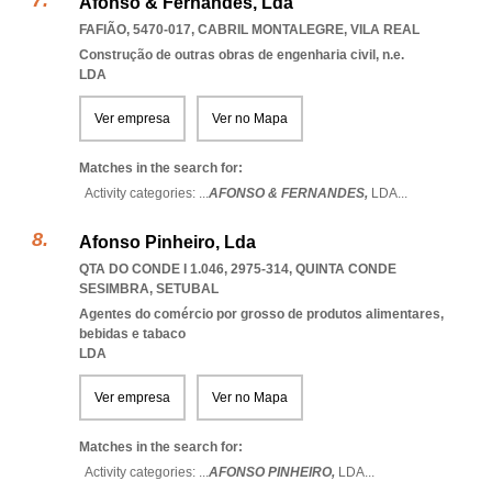
Afonso & Fernandes, Lda
FAFIÃO, 5470-017
,
CABRIL MONTALEGRE
,
VILA REAL
Construção de outras obras de engenharia civil, n.e.
LDA
Ver empresa
Ver no Mapa
Matches in the search for:
Activity categories: ...
AFONSO & FERNANDES,
LDA
...
Afonso Pinheiro, Lda
QTA DO CONDE I 1.046, 2975-314
,
QUINTA CONDE
SESIMBRA
,
SETUBAL
Agentes do comércio por grosso de produtos alimentares,
bebidas e tabaco
LDA
Ver empresa
Ver no Mapa
Matches in the search for:
Activity categories: ...
AFONSO PINHEIRO,
LDA
...