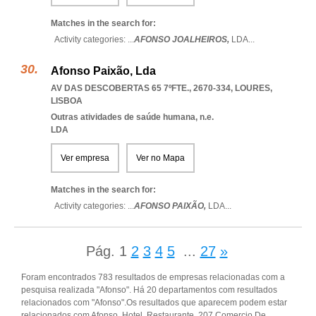
Matches in the search for:
Activity categories: ...
AFONSO JOALHEIROS,
LDA
...
Afonso Paixão, Lda
AV DAS DESCOBERTAS 65 7ºFTE., 2670-334
,
LOURES
,
LISBOA
Outras atividades de saúde humana, n.e.
LDA
Ver empresa
Ver no Mapa
Matches in the search for:
Activity categories: ...
AFONSO PAIXÃO,
LDA
...
Pág.
1
2
3
4
5
...
27
»
Foram encontrados 783 resultados de empresas relacionadas com a
pesquisa realizada "Afonso". Há 20 departamentos com resultados
relacionados com "Afonso".Os resultados que aparecem podem estar
relacionados com Afonso, Hotel, Restaurante, 207 Comercio De