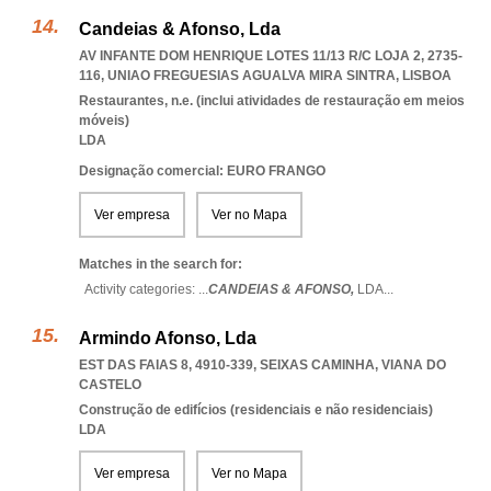
Candeias & Afonso, Lda
AV INFANTE DOM HENRIQUE LOTES 11/13 R/C LOJA 2, 2735-
116
,
UNIAO FREGUESIAS AGUALVA MIRA SINTRA
,
LISBOA
Restaurantes, n.e. (inclui atividades de restauração em meios
móveis)
LDA
Designação comercial: EURO FRANGO
Ver empresa
Ver no Mapa
Matches in the search for:
Activity categories: ...
CANDEIAS & AFONSO,
LDA
...
Armindo Afonso, Lda
EST DAS FAIAS 8, 4910-339
,
SEIXAS CAMINHA
,
VIANA DO
CASTELO
Construção de edifícios (residenciais e não residenciais)
LDA
Ver empresa
Ver no Mapa