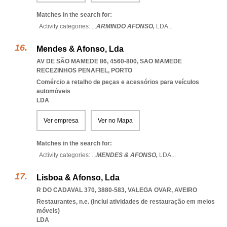
Matches in the search for:
Activity categories: ...
ARMINDO AFONSO,
LDA
...
Mendes & Afonso, Lda
AV DE SÃO MAMEDE 86, 4560-800
,
SAO MAMEDE
RECEZINHOS PENAFIEL
,
PORTO
Comércio a retalho de peças e acessórios para veículos
automóveis
LDA
Ver empresa
Ver no Mapa
Matches in the search for:
Activity categories: ...
MENDES & AFONSO,
LDA
...
Lisboa & Afonso, Lda
R DO CADAVAL 370, 3880-583
,
VALEGA OVAR
,
AVEIRO
Restaurantes, n.e. (inclui atividades de restauração em meios
móveis)
LDA