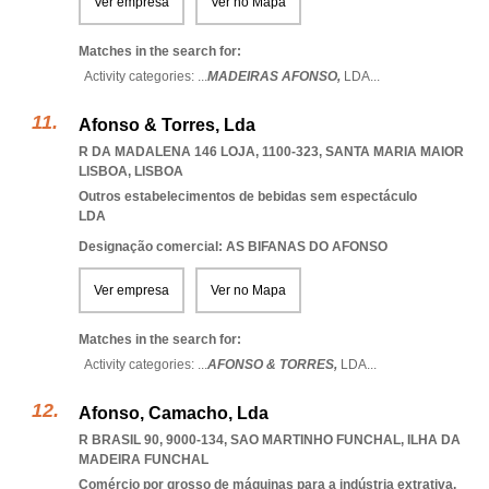
Ver empresa
Ver no Mapa
Matches in the search for:
Activity categories: ...
MADEIRAS AFONSO,
LDA
...
Afonso & Torres, Lda
R DA MADALENA 146 LOJA, 1100-323
,
SANTA MARIA MAIOR
LISBOA
,
LISBOA
Outros estabelecimentos de bebidas sem espectáculo
LDA
Designação comercial: AS BIFANAS DO AFONSO
Ver empresa
Ver no Mapa
Matches in the search for:
Activity categories: ...
AFONSO & TORRES,
LDA
...
Afonso, Camacho, Lda
R BRASIL 90, 9000-134
,
SAO MARTINHO FUNCHAL
,
ILHA DA
MADEIRA FUNCHAL
Comércio por grosso de máquinas para a indústria extrativa,