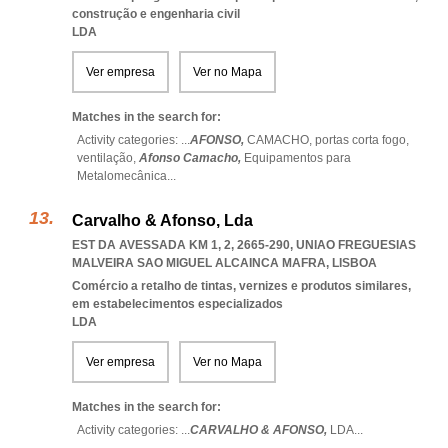
construção e engenharia civil
LDA
Ver empresa
Ver no Mapa
Matches in the search for:
Activity categories: ...
AFONSO,
CAMACHO,
portas corta fogo,
ventilação,
Afonso Camacho,
Equipamentos para
Metalomecânica
...
Carvalho & Afonso, Lda
EST DA AVESSADA KM 1, 2, 2665-290
,
UNIAO FREGUESIAS
MALVEIRA SAO MIGUEL ALCAINCA MAFRA
,
LISBOA
Comércio a retalho de tintas, vernizes e produtos similares,
em estabelecimentos especializados
LDA
Ver empresa
Ver no Mapa
Matches in the search for:
Activity categories: ...
CARVALHO & AFONSO,
LDA
...