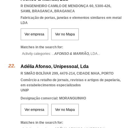
R ENGENHEIRO CAMILO DE MENDONÇA 60, 5300-426
,
SAMIL BRAGANCA
,
BRAGANCA
Fabricação de portas, janelas e elementos similares em metal
LDA
Ver empresa
Ver no Mapa
Matches in the search for:
Activity categories: ...
AFONSO & MARRÃO,
LDA
...
Adélia Afonso, Unipessoal, Lda
R SIMÃO BOLÍVAR 299, 4470-214
,
CIDADE MAIA
,
PORTO
Comércio a retalho de jornais, revistas e artigos de papelaria,
em estabelecimentos especializados
UNIP
Designação comercial: MORANGUINHO
Ver empresa
Ver no Mapa
Matches in the search for: