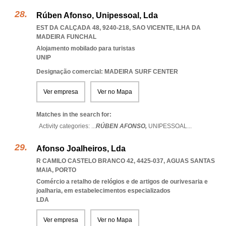
Rúben Afonso, Unipessoal, Lda
EST DA CALÇADA 48, 9240-218
,
SAO VICENTE
,
ILHA DA
MADEIRA FUNCHAL
Alojamento mobilado para turistas
UNIP
Designação comercial: MADEIRA SURF CENTER
Ver empresa
Ver no Mapa
Matches in the search for:
Activity categories: ...
RÚBEN AFONSO,
UNIPESSOAL
...
Afonso Joalheiros, Lda
R CAMILO CASTELO BRANCO 42, 4425-037
,
AGUAS SANTAS
MAIA
,
PORTO
Comércio a retalho de relógios e de artigos de ourivesaria e
joalharia, em estabelecimentos especializados
LDA
Ver empresa
Ver no Mapa