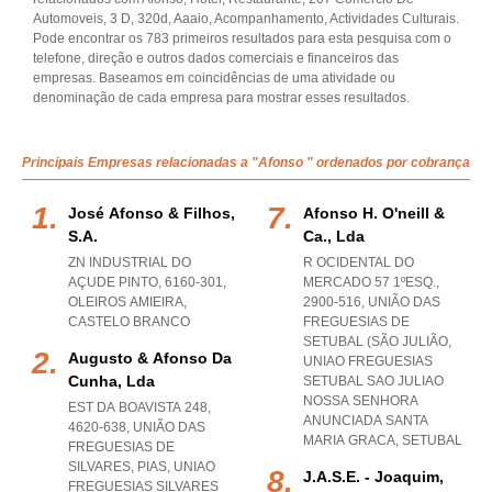
Automoveis, 3 D, 320d, Aaaio, Acompanhamento, Actividades Culturais.
Pode encontrar os 783 primeiros resultados para esta pesquisa com o
telefone, direção e outros dados comerciais e financeiros das
empresas. Baseamos em coincidências de uma atividade ou
denominação de cada empresa para mostrar esses resultados.
Principais Empresas relacionadas a "Afonso " ordenados por cobrança
José Afonso & Filhos,
Afonso H. O'neill &
S.a.
Ca., Lda
ZN INDUSTRIAL DO
R OCIDENTAL DO
AÇUDE PINTO, 6160-301
,
MERCADO 57 1ºESQ.,
OLEIROS AMIEIRA
,
2900-516, UNIÃO DAS
CASTELO BRANCO
FREGUESIAS DE
SETUBAL (SÃO JULIÃO
,
Augusto & Afonso Da
UNIAO FREGUESIAS
Cunha, Lda
SETUBAL SAO JULIAO
NOSSA SENHORA
EST DA BOAVISTA 248,
ANUNCIADA SANTA
4620-638, UNIÃO DAS
MARIA GRACA
,
SETUBAL
FREGUESIAS DE
SILVARES, PIAS
,
UNIAO
J.a.s.e. - Joaquim,
FREGUESIAS SILVARES