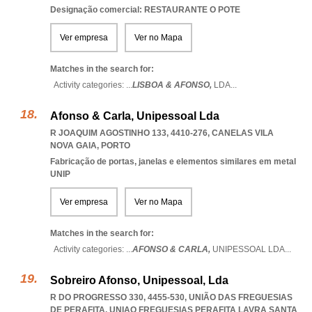
Designação comercial: RESTAURANTE O POTE
Ver empresa
Ver no Mapa
Matches in the search for:
Activity categories: ...
LISBOA & AFONSO,
LDA
...
Afonso & Carla, Unipessoal Lda
R JOAQUIM AGOSTINHO 133, 4410-276
,
CANELAS VILA
NOVA GAIA
,
PORTO
Fabricação de portas, janelas e elementos similares em metal
UNIP
Ver empresa
Ver no Mapa
Matches in the search for:
Activity categories: ...
AFONSO & CARLA,
UNIPESSOAL LDA
...
Sobreiro Afonso, Unipessoal, Lda
R DO PROGRESSO 330, 4455-530, UNIÃO DAS FREGUESIAS
DE PERAFITA
,
UNIAO FREGUESIAS PERAFITA LAVRA SANTA