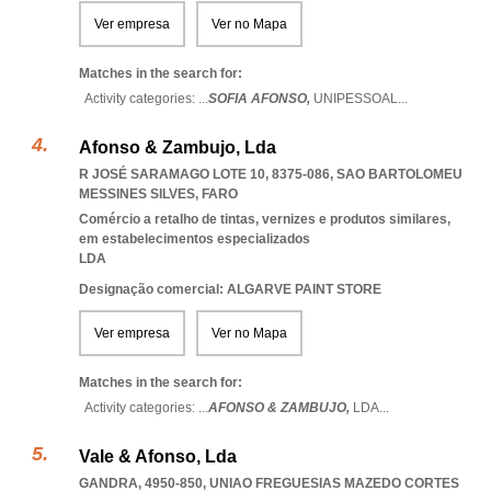
Ver empresa
Ver no Mapa
Matches in the search for:
Activity categories: ...
SOFIA AFONSO,
UNIPESSOAL
...
Afonso & Zambujo, Lda
R JOSÉ SARAMAGO LOTE 10, 8375-086
,
SAO BARTOLOMEU
MESSINES SILVES
,
FARO
Comércio a retalho de tintas, vernizes e produtos similares,
em estabelecimentos especializados
LDA
Designação comercial: ALGARVE PAINT STORE
Ver empresa
Ver no Mapa
Matches in the search for:
Activity categories: ...
AFONSO & ZAMBUJO,
LDA
...
Vale & Afonso, Lda
GANDRA, 4950-850
,
UNIAO FREGUESIAS MAZEDO CORTES