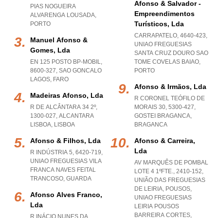
Afonso & Salvador -
PIAS NOGUEIRA
Empreendimentos
ALVARENGA LOUSADA
,
Turísticos, Lda
PORTO
CARRAPATELO, 4640-423
,
Manuel Afonso &
UNIAO FREGUESIAS
Gomes, Lda
SANTA CRUZ DOURO SAO
EN 125 POSTO BP-MOBIL,
TOME COVELAS BAIAO
,
8600-327
,
SAO GONCALO
PORTO
LAGOS
,
FARO
Afonso & Irmãos, Lda
Madeiras Afonso, Lda
R CORONEL TEÓFILO DE
R DE ALCÂNTARA 34 2º,
MORAIS 30, 5300-427
,
1300-027
,
ALCANTARA
GOSTEI BRAGANCA
,
LISBOA
,
LISBOA
BRAGANCA
Afonso & Filhos, Lda
Afonso & Carreira,
Lda
R INDÚSTRIA 5, 6420-719
,
UNIAO FREGUESIAS VILA
AV MARQUÊS DE POMBAL
FRANCA NAVES FEITAL
LOTE 4 1ºFTE., 2410-152,
TRANCOSO
,
GUARDA
UNIÃO DAS FREGUESIAS
DE LEIRIA, POUSOS
,
Afonso Alves Franco,
UNIAO FREGUESIAS
Lda
LEIRIA POUSOS
BARREIRA CORTES
,
R INÁCIO NUNES DA