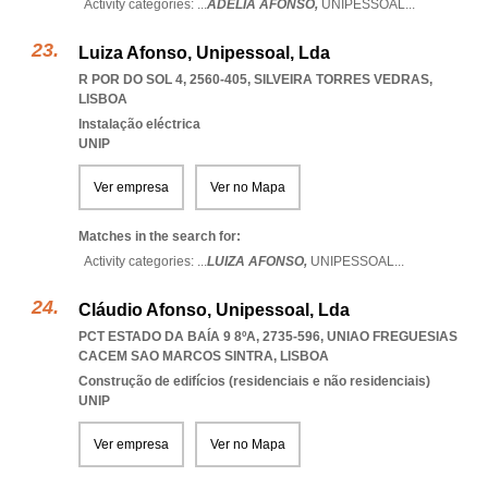
Activity categories: ...
ADÉLIA AFONSO,
UNIPESSOAL
...
Luiza Afonso, Unipessoal, Lda
R POR DO SOL 4, 2560-405
,
SILVEIRA TORRES VEDRAS
,
LISBOA
Instalação eléctrica
UNIP
Ver empresa
Ver no Mapa
Matches in the search for:
Activity categories: ...
LUIZA AFONSO,
UNIPESSOAL
...
Cláudio Afonso, Unipessoal, Lda
PCT ESTADO DA BAÍA 9 8ºA, 2735-596
,
UNIAO FREGUESIAS
CACEM SAO MARCOS SINTRA
,
LISBOA
Construção de edifícios (residenciais e não residenciais)
UNIP
Ver empresa
Ver no Mapa