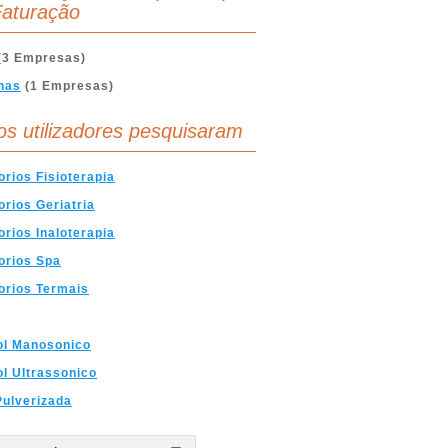
aturação
(3 Empresas)
nas
(1 Empresas)
os utilizadores pesquisaram
rios Fisioterapia
rios Geriatria
rios Inaloterapia
orios Spa
orios Termais
ol Manosonico
l Ultrassonico
ulverizada