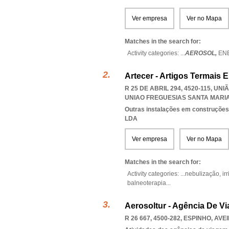
Ver empresa
Ver no Mapa
Matches in the search for:
Activity categories: ...
AEROSOL,
EN
Artecer - Artigos Termais 
R 25 DE ABRIL 294, 4520-115, U
UNIAO FREGUESIAS SANTA MARI
Outras instalações em construções
LDA
Ver empresa
Ver no Mapa
Matches in the search for:
Activity categories: ...
nebulização,
ir
balneoterapia
...
Aerosoltur - Agência De V
R 26 667, 4500-282
,
ESPINHO
,
AVE