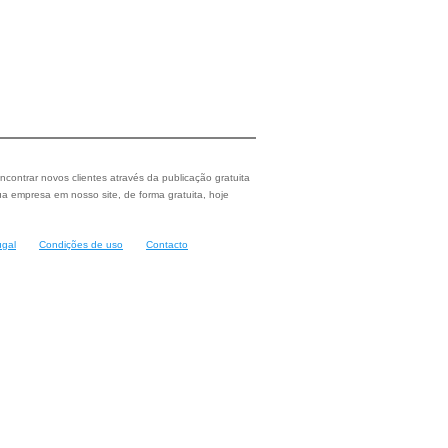
ncontrar novos clientes através da publicação gratuita
a empresa em nosso site, de forma gratuita, hoje
ugal
Condições de uso
Contacto