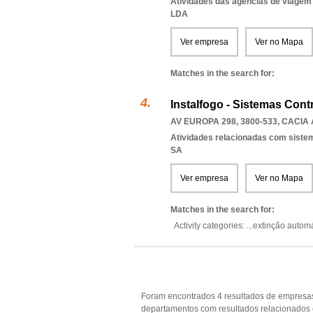
Atividades das agências de viagem
LDA
Ver empresa
Ver no Mapa
Matches in the search for:
Instalfogo - Sistemas Contr
AV EUROPA 298, 3800-533
,
CACIA 
Atividades relacionadas com sist
SA
Ver empresa
Ver no Mapa
Matches in the search for:
Activity categories: ...
extinção autom
Foram encontrados 4 resultados de empresas
departamentos com resultados relacionados