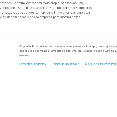
ssorios Geriatria, Acessorios Inaloterapia, Acessorios Spa,
Manosonico, Aerosol Ultrassonico. Pode encontrar os 4 primeiros
, direção e outros dados comerciais e financeiros das empresas.
de ou denominação de cada empresa para mostrar esses
Empresite Portugal é o maior diretório de empresas de Portugal, que o ajuda a e
dos dados de contacto e atividade da sua empresa. Atualize a página web da su
mesmo.
Perguntas frequentes
Política de privacidade
O que é o Empresite Port