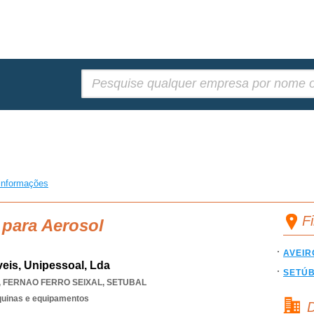
Pesquisar:
informações
F
 para Aerosol
AVEIR
eis, Unipessoal, Lda
SETÚ
,
FERNAO FERRO SEIXAL
,
SETUBAL
quinas e equipamentos
D