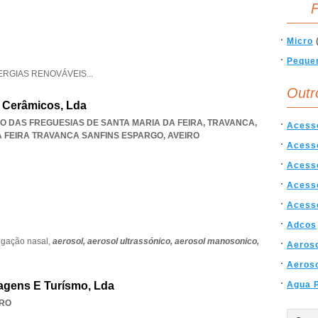
F
Micro
Peque
ERGIAS RENOVÁVEIS
...
Outr
E Cerâmicos, Lda
NIÃO DAS FREGUESIAS DE SANTA MARIA DA FEIRA, TRAVANCA
,
Acesso
A FEIRA TRAVANCA SANFINS ESPARGO
,
AVEIRO
Acesso
Acesso
Acess
Acess
Adcos
rigação nasal,
aerosol,
aerosol ultrassónico,
aerosol manosonico,
Aeros
Aeroso
iagens E Turísmo, Lda
Agua P
IRO