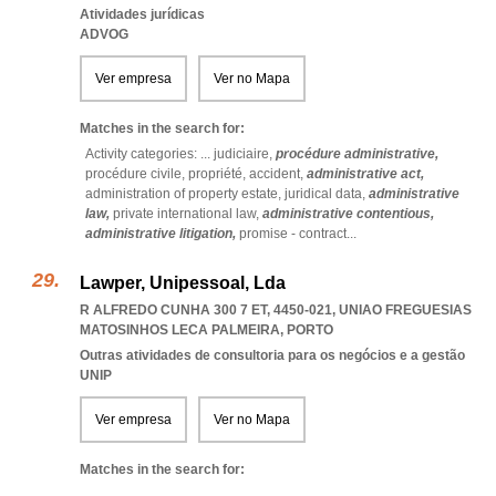
Atividades jurídicas
ADVOG
Ver empresa
Ver no Mapa
Matches in the search for:
Activity categories: ...
judiciaire,
procédure administrative,
procédure civile,
propriété,
accident,
administrative act,
administration of property estate,
juridical data,
administrative
law,
private international law,
administrative contentious,
administrative litigation,
promise - contract
...
Lawper, Unipessoal, Lda
R ALFREDO CUNHA 300 7 ET, 4450-021
,
UNIAO FREGUESIAS
MATOSINHOS LECA PALMEIRA
,
PORTO
Outras atividades de consultoria para os negócios e a gestão
UNIP
Ver empresa
Ver no Mapa
Matches in the search for: