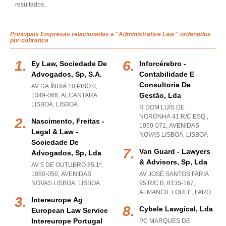
resultados.
Principais Empresas relacionadas a "Administrative Law " ordenados
por cobrança
Ey Law, Sociedade De
Inforcérebro -
Advogados, Sp, S.a.
Contabilidade E
Consultoria De
AV DA ÍNDIA 10 PISO 0,
Gestão, Lda
1349-066
,
ALCANTARA
LISBOA
,
LISBOA
R DOM LUÍS DE
NORONHA 41 R/C.ESQ.,
Nascimento, Freitas -
1050-071
,
AVENIDAS
Legal & Law -
NOVAS LISBOA
,
LISBOA
Sociedade De
Van Guard - Lawyers
Advogados, Sp, Lda
& Advisors, Sp, Lda
AV 5 DE OUTUBRO 85 1º,
1050-050
,
AVENIDAS
AV JOSÉ SANTOS FARIA
NOVAS LISBOA
,
LISBOA
95 R/C B, 8135-167
,
ALMANCIL LOULE
,
FARO
Intereurope Ag
Cybele Lawgical, Lda
European Law Service
Intereurope Portugal
PC MARQUES DE