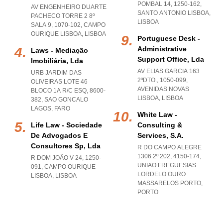
POMBAL 14, 1250-162
,
AV ENGENHEIRO DUARTE
SANTO ANTONIO LISBOA
,
PACHECO TORRE 2 8º
LISBOA
SALA 9, 1070-102
,
CAMPO
OURIQUE LISBOA
,
LISBOA
Portuguese Desk -
Administrative
Laws - Mediação
Support Office, Lda
Imobiliária, Lda
AV ELIAS GARCIA 163
URB JARDIM DAS
2ºDTO., 1050-099
,
OLIVEIRAS LOTE 46
AVENIDAS NOVAS
BLOCO 1A R/C ESQ, 8600-
LISBOA
,
LISBOA
382
,
SAO GONCALO
LAGOS
,
FARO
White Law -
Life Law - Sociedade
Consulting &
De Advogados E
Services, S.a.
Consultores Sp, Lda
R DO CAMPO ALEGRE
1306 2º 202, 4150-174
,
R DOM JOÃO V 24, 1250-
UNIAO FREGUESIAS
091
,
CAMPO OURIQUE
LORDELO OURO
LISBOA
,
LISBOA
MASSARELOS PORTO
,
PORTO