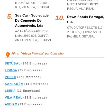
FREGUESIAS MOURA
R JOSÉ MESTRE, 2950-
MORTA VINHOS PESO
051
,
PALMELA
,
SETUBAL
REGUA
,
VILA REAL
Sgs Car - Sociedade
Dawn Foods Portugal,
De Comércio De
S.a.
Automóveis, Lda
QTA DA TORRE LOTE 317,
AV ANTÓNIO XAVIER DE
2950-685
,
QUINTA ANJO
LIMA, 2950-805
,
QUINTA
PALMELA
,
SETUBAL
ANJO PALMELA
,
SETUBAL
Filtrar "Adega Palmela" por Concelho
SETÚBAL
(346 Empresas)
LISBOA
(75 Empresas)
PORTO
(32 Empresas)
SANTARÉM
(14 Empresas)
LEIRIA
(13 Empresas)
VILA REAL
(13 Empresas)
AVEIRO
(13 Empresas)