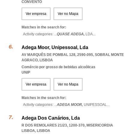
CONVENTO
Ver empresa
Ver no Mapa
Matches in the search for:
Activity categories: ...
QUASE ADEGA,
LDA
...
Adega Moor, Unipessoal, Lda
AV MARQUÊS DE POMBAL 128, 2590-095
,
SOBRAL MONTE
AGRACO
,
LISBOA
Comércio por grosso de bebidas alcoólicas
UNIP
Ver empresa
Ver no Mapa
Matches in the search for:
Activity categories: ...
ADEGA MOOR,
UNIPESSOAL
...
Adega Dos Canários, Lda
R DOS REMOLARES 21/23, 1200-370
,
MISERICORDIA
LISBOA
,
LISBOA