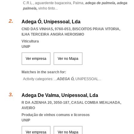
C.R.L.,
aguardente bagaceira,
Palma,
adega de palmela,
adega
palmela,
vinho tinto
...
Adega Ó, Unipessoal, Lda
CND DAS VINHAS, 9760-053
,
BISCOITOS PRAIA VITORIA
,
ILHA TERCEIRA ANGRA HEROISMO
Viticultura
UNIP
Ver empresa
Ver no Mapa
Matches in the search for:
Activity categories: ...
ADEGA Ó,
UNIPESSOAL
...
Adega De Valma, Unipessoal, Lda
R DA AZENHA 20, 3050-187
,
CASAL COMBA MEALHADA
,
AVEIRO
Produção de vinhos comuns e licorosos
UNIP
Ver empresa
Ver no Mapa