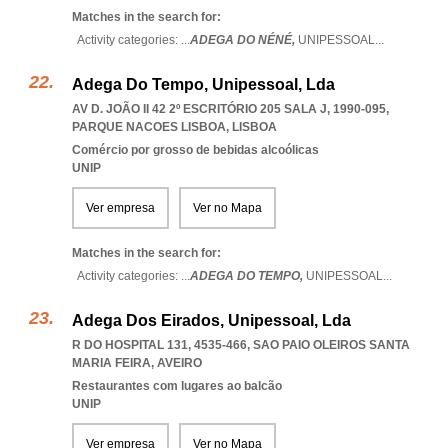
Matches in the search for:
Activity categories: ...
ADEGA DO NÉNÉ,
UNIPESSOAL
...
Adega Do Tempo, Unipessoal, Lda
AV D. JOÃO II 42 2º ESCRITÓRIO 205 SALA J, 1990-095
,
PARQUE NACOES LISBOA
,
LISBOA
Comércio por grosso de bebidas alcoólicas
UNIP
Ver empresa
Ver no Mapa
Matches in the search for:
Activity categories: ...
ADEGA DO TEMPO,
UNIPESSOAL
...
Adega Dos Eirados, Unipessoal, Lda
R DO HOSPITAL 131, 4535-466
,
SAO PAIO OLEIROS SANTA
MARIA FEIRA
,
AVEIRO
Restaurantes com lugares ao balcão
UNIP
Ver empresa
Ver no Mapa