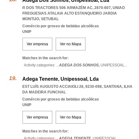
Adega Dos Sonhos, Unipessoal, Lda
R DOS TRACTORES 506 ARMAZÉM AC, 2870-607
,
UNIAO
FREGUESIAS ATALAIA ALTO ESTANQUEIRO JARDIA
MONTIJO
,
SETUBAL
Comércio por grosso de bebidas alcoólicas
UNIP
Ver empresa
Ver no Mapa
Matches in the search for:
Activity categories: ...
ADEGA DOS SONHOS,
UNIPESSOAL
...
Adega Tenente, Unipessoal, Lda
EST LUÍS AUGUSTO ACCIAIOLI 26, 9230-098
,
SANTANA
,
ILHA
DA MADEIRA FUNCHAL
Comércio por grosso de bebidas alcoólicas
UNIP
Ver empresa
Ver no Mapa
Matches in the search for:
Activity categories: ...
ADEGA TENENTE,
UNIPESSOAL
...