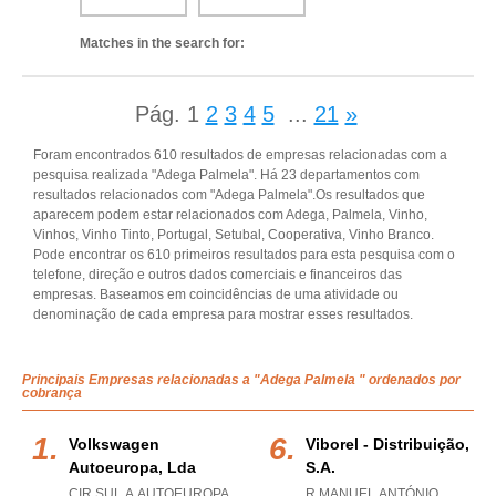
Matches in the search for:
Pág.
1
2
3
4
5
...
21
»
Foram encontrados 610 resultados de empresas relacionadas com a
pesquisa realizada "Adega Palmela". Há 23 departamentos com
resultados relacionados com "Adega Palmela".Os resultados que
aparecem podem estar relacionados com Adega, Palmela, Vinho,
Vinhos, Vinho Tinto, Portugal, Setubal, Cooperativa, Vinho Branco.
Pode encontrar os 610 primeiros resultados para esta pesquisa com o
telefone, direção e outros dados comerciais e financeiros das
empresas. Baseamos em coincidências de uma atividade ou
denominação de cada empresa para mostrar esses resultados.
Principais Empresas relacionadas a "Adega Palmela " ordenados por
cobrança
Volkswagen
Viborel - Distribuição,
Autoeuropa, Lda
S.a.
CIR SUL A AUTOEUROPA
R MANUEL ANTÓNIO