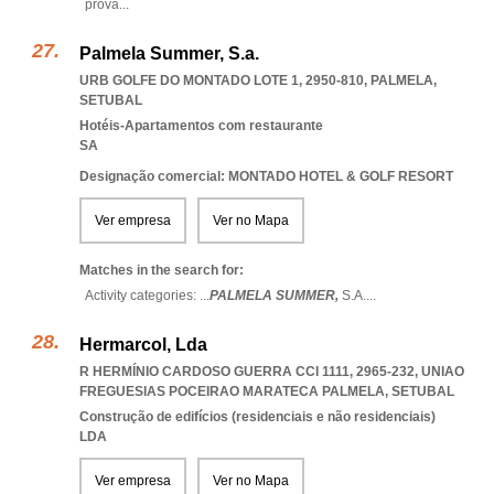
prova
...
Palmela Summer, S.a.
URB GOLFE DO MONTADO LOTE 1, 2950-810
,
PALMELA
,
SETUBAL
Hotéis-Apartamentos com restaurante
SA
Designação comercial: MONTADO HOTEL & GOLF RESORT
Ver empresa
Ver no Mapa
Matches in the search for:
Activity categories: ...
PALMELA SUMMER,
S.A.
...
Hermarcol, Lda
R HERMÍNIO CARDOSO GUERRA CCI 1111, 2965-232
,
UNIAO
FREGUESIAS POCEIRAO MARATECA PALMELA
,
SETUBAL
Construção de edifícios (residenciais e não residenciais)
LDA
Ver empresa
Ver no Mapa