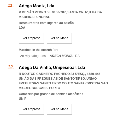
Adega Moniz, Lda
R DE SÃO PEDRO 58, 9100-207
,
SANTA CRUZ
,
ILHA DA
MADEIRA FUNCHAL
Restaurantes com lugares ao balcão
LDA
Ver empresa
Ver no Mapa
Matches in the search for:
Activity categories: ...
ADEGA MONIZ,
LDA
...
Adega Da Vinha, Unipessoal, Lda
R DOUTOR CARNEIRO PACHECO 83 5ºESQ., 4780-446,
UNIÃO DAS FREGUESIAS DE SANTO TIRSO
,
UNIAO
FREGUESIAS SANTO TIRSO COUTO SANTA CRISTINA SAO
MIGUEL BURGAES
,
PORTO
Comércio por grosso de bebidas alcoólicas
UNIP
Ver empresa
Ver no Mapa