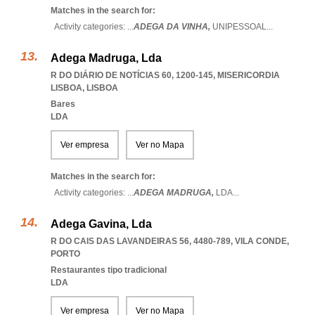
Matches in the search for:
Activity categories: ...
ADEGA DA VINHA,
UNIPESSOAL
...
Adega Madruga, Lda
R DO DIÁRIO DE NOTÍCIAS 60, 1200-145
,
MISERICORDIA
LISBOA
,
LISBOA
Bares
LDA
Ver empresa
Ver no Mapa
Matches in the search for:
Activity categories: ...
ADEGA MADRUGA,
LDA
...
Adega Gavina, Lda
R DO CAIS DAS LAVANDEIRAS 56, 4480-789
,
VILA CONDE
,
PORTO
Restaurantes tipo tradicional
LDA
Ver empresa
Ver no Mapa