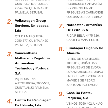
QUINTA DA MARQUEZA,
RODRIGUES 6 ARMAZÉM
2954-024
,
QUINTA ANJO
B, 2790-099
,
UNIAO
PALMELA
,
SETUBAL
FREGUESIAS CARNAXIDE
QUEIJAS OEIRAS
,
LISBOA
Volkswagen Group
Nordesfer - Armazéns
Services, Unipessoal,
De Ferro, S.a.
Lda
R DA RIBELA, 4475-726
,
QTA DA MARQUESA,
CASTELO MAIA
,
PORTO
2950-677
,
QUINTA ANJO
PALMELA
,
SETUBAL
Fundação Eugénio De
Samvardhana
Almeida
Motherson Peguform
PÁTEO DE SÃO MIGUEL,
Automotive
7000-812, UNIÃO DAS
FREGUESIAS DE EVORA
Technology Portugal,
(SÃO MAMEDE, SE
,
UNIAO
S.a.
FREGUESIAS EVORA SAO
PQ INDUSTRIAL
MAMEDE SE PEDRO
AUTOEUROPA, 2950-557
,
SANTO ANTAO
,
EVORA
QUINTA ANJO PALMELA
,
SETUBAL
Casa Da Fonte-
Pequena, S.a.
Centro De Reciclagem
VINHÓS, 5050-402
,
UNIAO
De Palmela, Lda