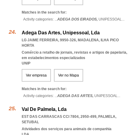
Matches in the search for:
Activity categories: ...
ADEGA DOS EIRADOS,
UNIPESSOAL
...
Adega Das Artes, Unipessoal, Lda
LG JAIME FERREIRA, 9950-326
,
MADALENA
,
ILHA PICO
HORTA
Comércio a retalho de jornais, revistas e artigos de papelaria,
em estabelecimentos especializados
UNIP
Ver empresa
Ver no Mapa
Matches in the search for:
Activity categories: ...
ADEGA DAS ARTES,
UNIPESSOAL
...
Val De Palmela, Lda
EST DAS CARRASCAS CCI 7804, 2950-499
,
PALMELA
,
SETUBAL
Atividades dos serviços para animais de companhia
LDA