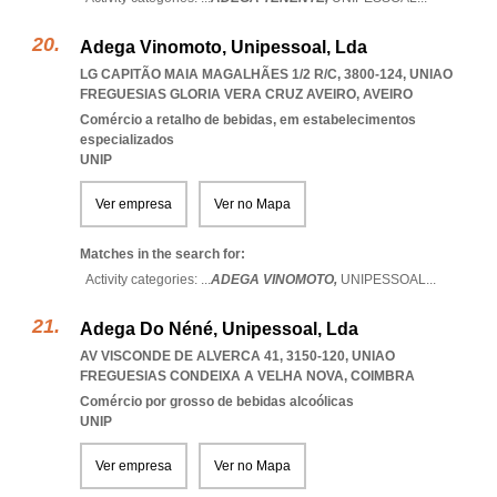
Adega Vinomoto, Unipessoal, Lda
LG CAPITÃO MAIA MAGALHÃES 1/2 R/C, 3800-124
,
UNIAO
FREGUESIAS GLORIA VERA CRUZ AVEIRO
,
AVEIRO
Comércio a retalho de bebidas, em estabelecimentos
especializados
UNIP
Ver empresa
Ver no Mapa
Matches in the search for:
Activity categories: ...
ADEGA VINOMOTO,
UNIPESSOAL
...
Adega Do Néné, Unipessoal, Lda
AV VISCONDE DE ALVERCA 41, 3150-120
,
UNIAO
FREGUESIAS CONDEIXA A VELHA NOVA
,
COIMBRA
Comércio por grosso de bebidas alcoólicas
UNIP
Ver empresa
Ver no Mapa