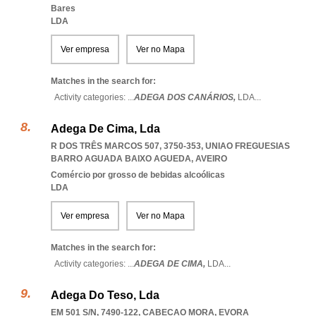
Bares
LDA
Ver empresa
Ver no Mapa
Matches in the search for:
Activity categories: ...
ADEGA DOS CANÁRIOS,
LDA
...
Adega De Cima, Lda
R DOS TRÊS MARCOS 507, 3750-353
,
UNIAO FREGUESIAS
BARRO AGUADA BAIXO AGUEDA
,
AVEIRO
Comércio por grosso de bebidas alcoólicas
LDA
Ver empresa
Ver no Mapa
Matches in the search for:
Activity categories: ...
ADEGA DE CIMA,
LDA
...
Adega Do Teso, Lda
EM 501 S/N, 7490-122
,
CABECAO MORA
,
EVORA