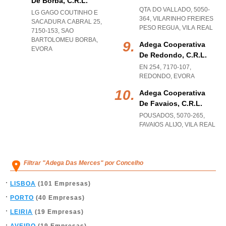
De Borba, C.r.l.
QTA DO VALLADO, 5050-
LG GAGO COUTINHO E
364
,
VILARINHO FREIRES
SACADURA CABRAL 25,
PESO REGUA
,
VILA REAL
7150-153
,
SAO
BARTOLOMEU BORBA
,
Adega Cooperativa
EVORA
De Redondo, C.r.l.
EN 254, 7170-107
,
REDONDO
,
EVORA
Adega Cooperativa
De Favaios, C.r.l.
POUSADOS, 5070-265
,
FAVAIOS ALIJO
,
VILA REAL
Filtrar "Adega Das Merces" por Concelho
LISBOA
(101 Empresas)
PORTO
(40 Empresas)
LEIRIA
(19 Empresas)