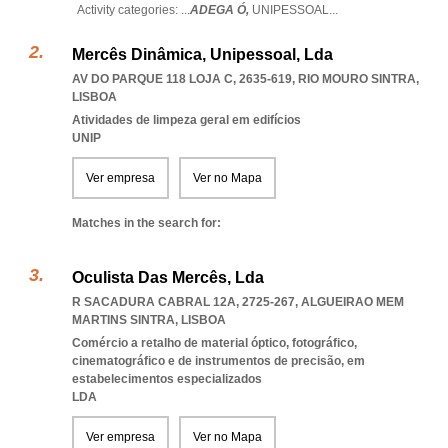
Activity categories: ...
ADEGA Ó,
UNIPESSOAL
...
Mercês Dinâmica, Unipessoal, Lda
AV DO PARQUE 118 LOJA C, 2635-619
,
RIO MOURO SINTRA
,
LISBOA
Atividades de limpeza geral em edifícios
UNIP
Ver empresa
Ver no Mapa
Matches in the search for:
Oculista Das Mercês, Lda
R SACADURA CABRAL 12A, 2725-267
,
ALGUEIRAO MEM
MARTINS SINTRA
,
LISBOA
Comércio a retalho de material óptico, fotográfico,
cinematográfico e de instrumentos de precisão, em
estabelecimentos especializados
LDA
Ver empresa
Ver no Mapa