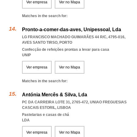
Ver empresa
Ver no Mapa
Matches in the search for:
Pronto-a-comer-das-aves, Unipessoal, Lda
LG FRANCISCO MACHADO GUIMARÃES 44 R/C, 4795-016
,
AVES SANTO TIRSO
,
PORTO
Confecção de refeições prontas a levar para casa
UNIP
Ver empresa
Ver no Mapa
Matches in the search for:
Antónia Mercês & Silva, Lda
PC DA CARREIRA LOTE 31, 2765-472
,
UNIAO FREGUESIAS
CASCAIS ESTORIL
,
LISBOA
Pastelarias e casas de chá
LDA
Ver empresa
Ver no Mapa