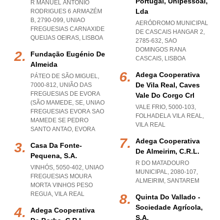
Portugal, Unipessoal,
R MANUEL ANTÓNIO
Lda
RODRIGUES 6 ARMAZÉM
B, 2790-099
,
UNIAO
AERÓDROMO MUNICIPAL
FREGUESIAS CARNAXIDE
DE CASCAIS HANGAR 2,
QUEIJAS OEIRAS
,
LISBOA
2785-632
,
SAO
DOMINGOS RANA
Fundação Eugénio De
CASCAIS
,
LISBOA
Almeida
Adega Cooperativa
PÁTEO DE SÃO MIGUEL,
De Vila Real, Caves
7000-812, UNIÃO DAS
FREGUESIAS DE EVORA
Vale Do Corgo Crl
(SÃO MAMEDE, SE
,
UNIAO
VALE FRIO, 5000-103
,
FREGUESIAS EVORA SAO
FOLHADELA VILA REAL
,
MAMEDE SE PEDRO
VILA REAL
SANTO ANTAO
,
EVORA
Adega Cooperativa
Casa Da Fonte-
De Almeirim, C.r.l.
Pequena, S.a.
R DO MATADOURO
VINHÓS, 5050-402
,
UNIAO
MUNICIPAL, 2080-107
,
FREGUESIAS MOURA
ALMEIRIM
,
SANTAREM
MORTA VINHOS PESO
REGUA
,
VILA REAL
Quinta Do Vallado -
Sociedade Agrícola,
Adega Cooperativa
S.a.