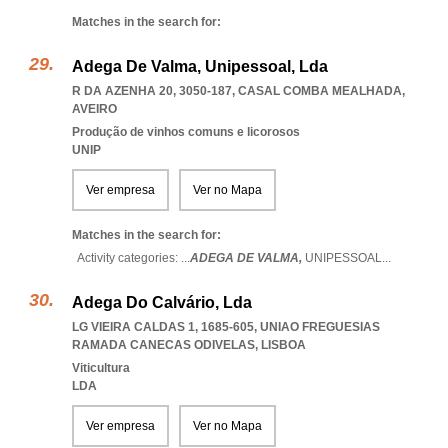
Matches in the search for:
Adega De Valma, Unipessoal, Lda
R DA AZENHA 20, 3050-187
,
CASAL COMBA MEALHADA
,
AVEIRO
Produção de vinhos comuns e licorosos
UNIP
Ver empresa
Ver no Mapa
Matches in the search for:
Activity categories: ...
ADEGA DE VALMA,
UNIPESSOAL
...
Adega Do Calvário, Lda
LG VIEIRA CALDAS 1, 1685-605
,
UNIAO FREGUESIAS
RAMADA CANECAS ODIVELAS
,
LISBOA
Viticultura
LDA
Ver empresa
Ver no Mapa