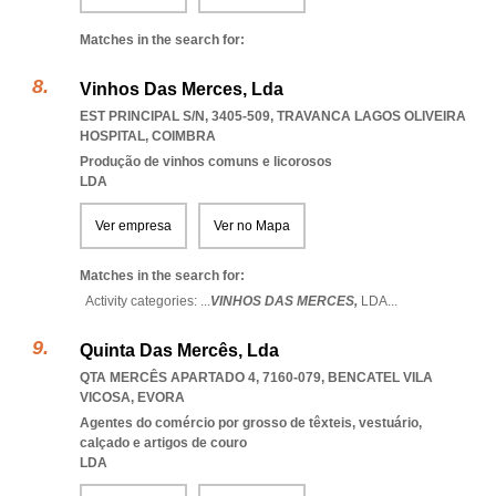
Matches in the search for:
Vinhos Das Merces, Lda
EST PRINCIPAL S/N, 3405-509
,
TRAVANCA LAGOS OLIVEIRA
HOSPITAL
,
COIMBRA
Produção de vinhos comuns e licorosos
LDA
Ver empresa
Ver no Mapa
Matches in the search for:
Activity categories: ...
VINHOS DAS MERCES,
LDA
...
Quinta Das Mercês, Lda
QTA MERCÊS APARTADO 4, 7160-079
,
BENCATEL VILA
VICOSA
,
EVORA
Agentes do comércio por grosso de têxteis, vestuário,
calçado e artigos de couro
LDA