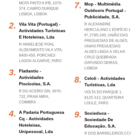
MOTA PINTO 9 6ºB, 1070-
Mop - Multimédia
374
,
CAMPO OURIQUE
Outdoors Portugal -
LISBOA
,
LISBOA
Publicidade, S.a.
Vila Vita (portugal) -
R ALEXANDRE
HERCULANO 1 EDIFÍCIO 1
Actividades Turísticas
6º, 2795-240, UNIÃO DAS
E Hoteleiras, Lda
FREGUESIAS DE ALGES
,
R ANNELIESE POHL
UNIAO FREGUESIAS
ALDEAMENTO VILA VITA,
ALGES LINDA A VELHA
8400-450
,
PORCHES
CRUZ QUEBRADA
LAGOA ALGARVE
,
FARO
DAFUNDO OEIRAS
,
LISBOA
Flatlantic -
Actividades
Celoli - Actividades
Piscícolas, S.a.
Turísticas, Lda
R DO ACEIRO S/N, 3070-
VOLTA DO PARQUE 1,
732
,
PRAIA MIRA
,
8125-313
,
QUARTEIRA
COIMBRA
LOULE
,
FARO
A Padaria Portuguesa
Socieduca -
Cq - Actividades
Sociedade De
Hoteleiras,
Educação, S.a.
Unipessoal, Lda
R DOS BARRELEIROS CCI