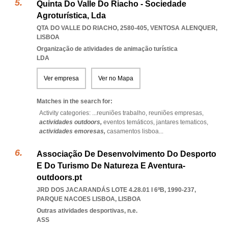
Quinta Do Valle Do Riacho - Sociedade
Agroturística, Lda
QTA DO VALLE DO RIACHO, 2580-405
,
VENTOSA ALENQUER
,
LISBOA
Organização de atividades de animação turística
LDA
Ver empresa
Ver no Mapa
Matches in the search for:
Activity categories: ...
reuniões trabalho,
reuniões empresas,
actividades outdoors,
eventos temáticos,
jantares tematicos,
actividades emoresas,
casamentos lisboa
...
Associação De Desenvolvimento Do Desporto
E Do Turismo De Natureza E Aventura-
outdoors.pt
JRD DOS JACARANDÁS LOTE 4.28.01 I 6ºB, 1990-237
,
PARQUE NACOES LISBOA
,
LISBOA
Outras atividades desportivas, n.e.
ASS