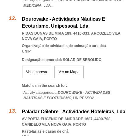
Activity categories: ...
FRIENDLY ADVICE ACTIVIDADES DE
MEDICINA,
LDA
...
Dourowake - Actividades Náuticas E
Ecoturismo, Unipessoal, Lda
R DAS DUNAS DE MIRA 189, 4410-333
,
ARCOZELO VILA
NOVA GAIA
,
PORTO
Organização de atividades de animação turística
UNIP
Designação comercial: SOLAR DE SEBOLIDO
Ver empresa
Ver no Mapa
Matches in the search for:
Activity categories: ...
DOUROWAKE - ACTIVIDADES
NÁUTICAS E ECOTURISMO,
UNIPESSOAL
...
Paladar Célebre - Actividades Hoteleiras, Lda
AV POETA EUGÉNIO DE ANDRADE 1687, 4400-708
,
CANIDELO VILA NOVA GAIA
,
PORTO
Pastelarias e casas de chá