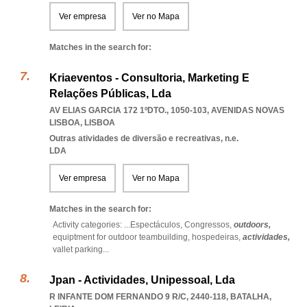
Ver empresa
Ver no Mapa
Matches in the search for:
Kriaeventos - Consultoria, Marketing E
Relações Públicas, Lda
AV ELIAS GARCIA 172 1ºDTO., 1050-103
,
AVENIDAS NOVAS
LISBOA
,
LISBOA
Outras atividades de diversão e recreativas, n.e.
LDA
Ver empresa
Ver no Mapa
Matches in the search for:
Activity categories: ...
Espectáculos,
Congressos,
outdoors,
equiptment for outdoor teambuilding,
hospedeiras,
actividades,
vallet parking
...
Jpan - Actividades, Unipessoal, Lda
R INFANTE DOM FERNANDO 9 R/C, 2440-118
,
BATALHA
,