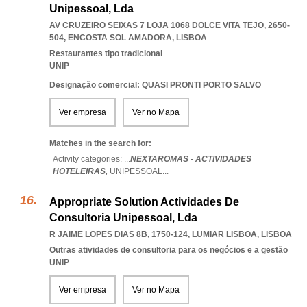
Unipessoal, Lda
AV CRUZEIRO SEIXAS 7 LOJA 1068 DOLCE VITA TEJO, 2650-
504
,
ENCOSTA SOL AMADORA
,
LISBOA
Restaurantes tipo tradicional
UNIP
Designação comercial: QUASI PRONTI PORTO SALVO
Ver empresa
Ver no Mapa
Matches in the search for:
Activity categories: ...
NEXTAROMAS - ACTIVIDADES
HOTELEIRAS,
UNIPESSOAL
...
Appropriate Solution Actividades De
Consultoria Unipessoal, Lda
R JAIME LOPES DIAS 8B, 1750-124
,
LUMIAR LISBOA
,
LISBOA
Outras atividades de consultoria para os negócios e a gestão
UNIP
Ver empresa
Ver no Mapa