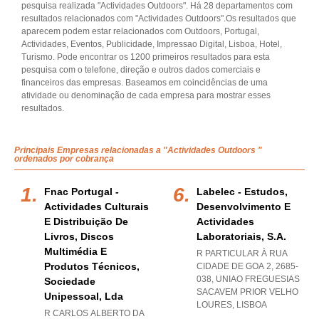
pesquisa realizada "Actividades Outdoors". Há 28 departamentos com
resultados relacionados com "Actividades Outdoors".Os resultados que
aparecem podem estar relacionados com Outdoors, Portugal,
Actividades, Eventos, Publicidade, Impressao Digital, Lisboa, Hotel,
Turismo. Pode encontrar os 1200 primeiros resultados para esta
pesquisa com o telefone, direção e outros dados comerciais e
financeiros das empresas. Baseamos em coincidências de uma
atividade ou denominação de cada empresa para mostrar esses
resultados.
Principais Empresas relacionadas a "Actividades Outdoors "
ordenados por cobrança
Fnac Portugal -
Labelec - Estudos,
Actividades Culturais
Desenvolvimento E
E Distribuição De
Actividades
Livros, Discos
Laboratoriais, S.a.
Multimédia E
R PARTICULAR À RUA
Produtos Técnicos,
CIDADE DE GOA 2, 2685-
038
,
UNIAO FREGUESIAS
Sociedade
SACAVEM PRIOR VELHO
Unipessoal, Lda
LOURES
,
LISBOA
R CARLOS ALBERTO DA