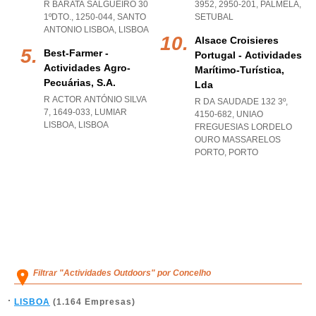
R BARATA SALGUEIRO 30
3952, 2950-201
,
PALMELA
,
1ºDTO., 1250-044
,
SANTO
SETUBAL
ANTONIO LISBOA
,
LISBOA
Alsace Croisieres
Best-Farmer -
Portugal - Actividades
Actividades Agro-
Marítimo-Turística,
Pecuárias, S.a.
Lda
R ACTOR ANTÓNIO SILVA
R DA SAUDADE 132 3º,
7, 1649-033
,
LUMIAR
4150-682
,
UNIAO
LISBOA
,
LISBOA
FREGUESIAS LORDELO
OURO MASSARELOS
PORTO
,
PORTO
Filtrar "Actividades Outdoors" por Concelho
LISBOA
(1.164 Empresas)