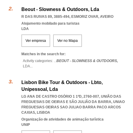
Beout - Slowness & Outdoors, Lda
R DAS RUIVAS 89, 3885-494
,
ESMORIZ OVAR
,
AVEIRO
Alojamento mobilado para turistas
LDA
Ver empresa
Ver no Mapa
Matches in the search for:
Activity categories: ...
BEOUT - SLOWNESS & OUTDOORS,
LDA
...
Lisbon Bike Tour & Outdoors - Lbto,
Unipessoal, Lda
LG ANA DE CASTRO OSÓRIO 1 1ºD, 2760-007, UNIÃO DAS
FREGUESIAS DE OEIRAS E SÃO JULIÃO DA BARRA
,
UNIAO
FREGUESIAS OEIRAS SAO JULIAO BARRA PACO ARCOS
CAXIAS
,
LISBOA
Organização de atividades de animação turística
UNIP