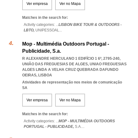
Ver empresa
Ver no Mapa
Matches in the search for:
Activity categories: ...
LISBON BIKE TOUR & OUTDOORS -
LBTO,
UNIPESSOAL
...
Mop - Multimédia Outdoors Portugal -
Publicidade, S.a.
R ALEXANDRE HERCULANO 1 EDIFÍCIO 1 6º, 2795-240,
UNIÃO DAS FREGUESIAS DE ALGES
,
UNIAO FREGUESIAS
ALGES LINDA A VELHA CRUZ QUEBRADA DAFUNDO
OEIRAS
,
LISBOA
Atividades de representação nos meios de comunicação
SA
Ver empresa
Ver no Mapa
Matches in the search for:
Activity categories: ...
MOP - MULTIMÉDIA OUTDOORS
PORTUGAL - PUBLICIDADE,
S.A.
...