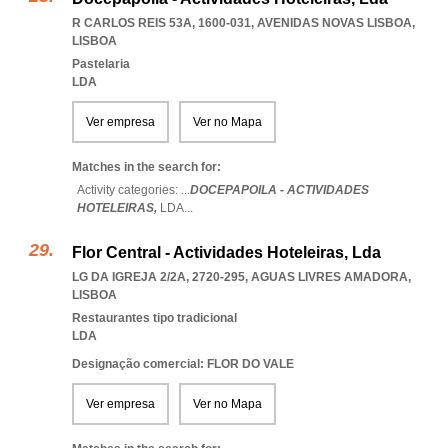
R CARLOS REIS 53A, 1600-031
,
AVENIDAS NOVAS LISBOA
,
LISBOA
Pastelaria
LDA
Ver empresa
Ver no Mapa
Matches in the search for:
Activity categories: ...
DOCEPAPOILA - ACTIVIDADES
HOTELEIRAS,
LDA
...
Flor Central - Actividades Hoteleiras, Lda
LG DA IGREJA 2/2A, 2720-295
,
AGUAS LIVRES AMADORA
,
LISBOA
Restaurantes tipo tradicional
LDA
Designação comercial: FLOR DO VALE
Ver empresa
Ver no Mapa