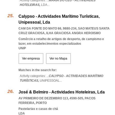
Activity categories: ...
MARIA DO CÉU - ACTIVIDADES
HOTELEIRAS,
LDA
...
Calypso - Actividades Marítimo Turísticas,
Unipessoal, Lda
CAM DA FONTE DO MATO 66, 9880-234
,
SAO MATEUS SANTA
CRUZ GRACIOSA
,
ILHA GRACIOSA ANGRA HEROISMO
Comércio a retalho de artigos de desporto, de campismo e
lazer, em estabelecimentos especializados
UNIP
Ver empresa
Ver no Mapa
Matches in the search for:
Activity categories: ...
CALYPSO - ACTIVIDADES MARÍTIMO
TURÍSTICAS,
UNIPESSOAL
...
José & Belmiro - Actividades Hoteleiras, Lda
AV PRIMEIRO DE DEZEMBRO 113, 4590-505
,
PACOS
FERREIRA
,
PORTO
Pastelarias e casas de chá
LDA