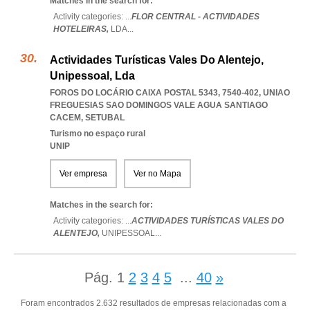
Matches in the search for:
Activity categories: ...
FLOR CENTRAL - ACTIVIDADES
HOTELEIRAS,
LDA
...
Actividades Turísticas Vales Do Alentejo,
Unipessoal, Lda
FOROS DO LOCÁRIO CAIXA POSTAL 5343, 7540-402
,
UNIAO
FREGUESIAS SAO DOMINGOS VALE AGUA SANTIAGO
CACEM
,
SETUBAL
Turismo no espaço rural
UNIP
Ver empresa
Ver no Mapa
Matches in the search for:
Activity categories: ...
ACTIVIDADES TURÍSTICAS VALES DO
ALENTEJO,
UNIPESSOAL
...
Pág.
1
2
3
4
5
...
40
»
Foram encontrados 2.632 resultados de empresas relacionadas com a