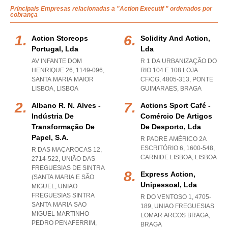
Principais Empresas relacionadas a "Action Executif " ordenados por
cobrança
Action Storeops
Solidity And Action,
Portugal, Lda
Lda
AV INFANTE DOM
R 1 DA URBANIZAÇÃO DO
HENRIQUE 26, 1149-096
,
RIO 104 E 108 LOJA
SANTA MARIA MAIOR
CF/CG, 4805-313
,
PONTE
LISBOA
,
LISBOA
GUIMARAES
,
BRAGA
Albano R. N. Alves -
Actions Sport Café -
Indústria De
Comércio De Artigos
Transformação De
De Desporto, Lda
Papel, S.a.
R PADRE AMÉRICO 2A
ESCRITÓRIO 6, 1600-548
,
R DAS MAÇAROCAS 12,
CARNIDE LISBOA
,
LISBOA
2714-522, UNIÃO DAS
FREGUESIAS DE SINTRA
Express Action,
(SANTA MARIA E SÃO
Unipessoal, Lda
MIGUEL
,
UNIAO
FREGUESIAS SINTRA
R DO VENTOSO 1, 4705-
SANTA MARIA SAO
189
,
UNIAO FREGUESIAS
MIGUEL MARTINHO
LOMAR ARCOS BRAGA
,
PEDRO PENAFERRIM
,
BRAGA