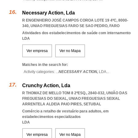
Necessary Action, Lda
R ENGENHEIRO JOSÉ CAMPOS COROA LOTE 19 4ºC, 8000-
340
,
UNIAO FREGUESIAS FARO SE SAO PEDRO
,
FARO
Atividades dos estabelecimentos de saúde com internamento
LDA
Ver empresa
Ver no Mapa
Matches in the search for:
Activity categories: ...
NECESSARY ACTION,
LDA
...
Crunchy Action, Lda
R THOMAZ DE MELLO TOM 8 2ºESQ., 2840-032, UNIÃO DAS
FREGUESIAS DO SEIXAL
,
UNIAO FREGUESIAS SEIXAL
ARRENTELA ALDEIA PAIO PIRES
,
SETUBAL
Comércio a retalho de vestuário para adultos, em
estabelecimentos especializados
LDA
Ver empresa
Ver no Mapa