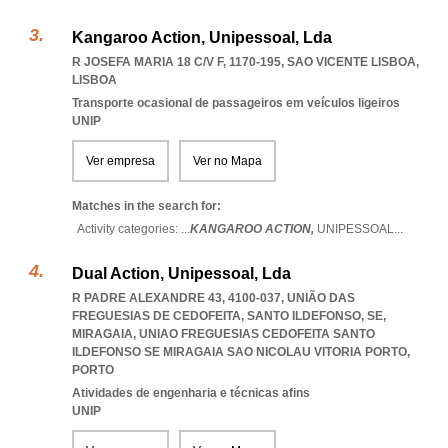
Kangaroo Action, Unipessoal, Lda
R JOSEFA MARIA 18 C/V F, 1170-195
,
SAO VICENTE LISBOA
,
LISBOA
Transporte ocasional de passageiros em veículos ligeiros
UNIP
Ver empresa
Ver no Mapa
Matches in the search for:
Activity categories: ...
KANGAROO ACTION,
UNIPESSOAL
...
Dual Action, Unipessoal, Lda
R PADRE ALEXANDRE 43, 4100-037, UNIÃO DAS
FREGUESIAS DE CEDOFEITA, SANTO ILDEFONSO, SE,
MIRAGAIA
,
UNIAO FREGUESIAS CEDOFEITA SANTO
ILDEFONSO SE MIRAGAIA SAO NICOLAU VITORIA PORTO
,
PORTO
Atividades de engenharia e técnicas afins
UNIP