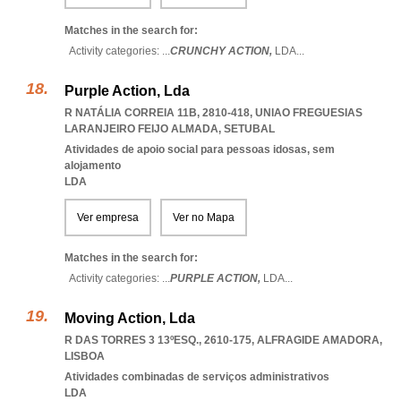
Matches in the search for:
Activity categories: ...
CRUNCHY ACTION,
LDA
...
Purple Action, Lda
R NATÁLIA CORREIA 11B, 2810-418
,
UNIAO FREGUESIAS
LARANJEIRO FEIJO ALMADA
,
SETUBAL
Atividades de apoio social para pessoas idosas, sem
alojamento
LDA
Ver empresa
Ver no Mapa
Matches in the search for:
Activity categories: ...
PURPLE ACTION,
LDA
...
Moving Action, Lda
R DAS TORRES 3 13ºESQ., 2610-175
,
ALFRAGIDE AMADORA
,
LISBOA
Atividades combinadas de serviços administrativos
LDA