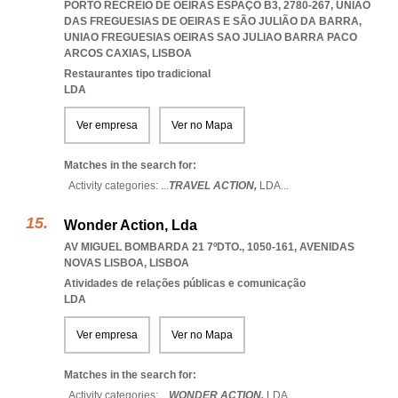
PORTO RECREIO DE OEIRAS ESPAÇO B3, 2780-267, UNIÃO
DAS FREGUESIAS DE OEIRAS E SÃO JULIÃO DA BARRA
,
UNIAO FREGUESIAS OEIRAS SAO JULIAO BARRA PACO
ARCOS CAXIAS
,
LISBOA
Restaurantes tipo tradicional
LDA
Ver empresa
Ver no Mapa
Matches in the search for:
Activity categories: ...
TRAVEL ACTION,
LDA
...
Wonder Action, Lda
AV MIGUEL BOMBARDA 21 7ºDTO., 1050-161
,
AVENIDAS
NOVAS LISBOA
,
LISBOA
Atividades de relações públicas e comunicação
LDA
Ver empresa
Ver no Mapa
Matches in the search for:
Activity categories: ...
WONDER ACTION,
LDA
...