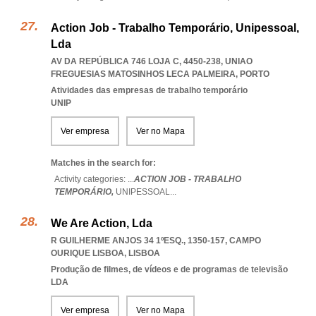
Action Job - Trabalho Temporário, Unipessoal,
Lda
AV DA REPÚBLICA 746 LOJA C, 4450-238
,
UNIAO
FREGUESIAS MATOSINHOS LECA PALMEIRA
,
PORTO
Atividades das empresas de trabalho temporário
UNIP
Ver empresa
Ver no Mapa
Matches in the search for:
Activity categories: ...
ACTION JOB - TRABALHO
TEMPORÁRIO,
UNIPESSOAL
...
We Are Action, Lda
R GUILHERME ANJOS 34 1ºESQ., 1350-157
,
CAMPO
OURIQUE LISBOA
,
LISBOA
Produção de filmes, de vídeos e de programas de televisão
LDA
Ver empresa
Ver no Mapa