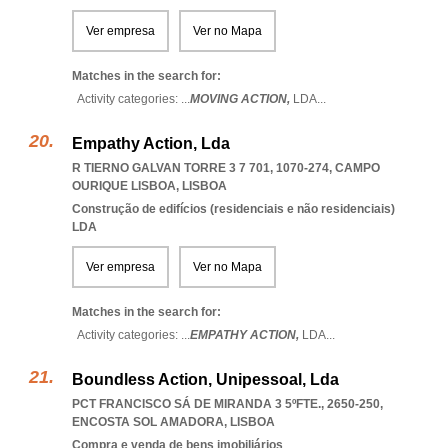
Ver empresa
Ver no Mapa
Matches in the search for:
Activity categories: ...
MOVING ACTION,
LDA
...
Empathy Action, Lda
R TIERNO GALVAN TORRE 3 7 701, 1070-274
,
CAMPO
OURIQUE LISBOA
,
LISBOA
Construção de edifícios (residenciais e não residenciais)
LDA
Ver empresa
Ver no Mapa
Matches in the search for:
Activity categories: ...
EMPATHY ACTION,
LDA
...
Boundless Action, Unipessoal, Lda
PCT FRANCISCO SÁ DE MIRANDA 3 5ºFTE., 2650-250
,
ENCOSTA SOL AMADORA
,
LISBOA
Compra e venda de bens imobiliários