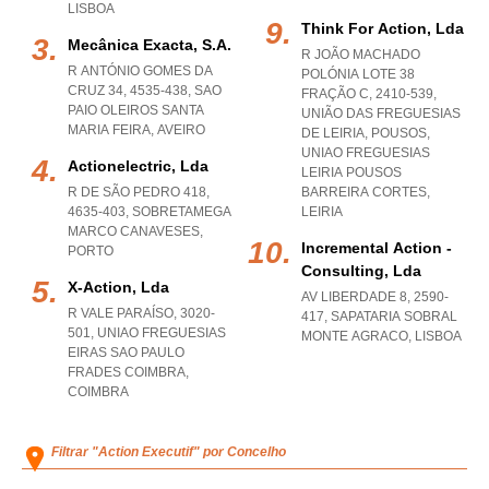
LISBOA
Think For Action, Lda
Mecânica Exacta, S.a.
R JOÃO MACHADO
R ANTÓNIO GOMES DA
POLÓNIA LOTE 38
CRUZ 34, 4535-438
,
SAO
FRAÇÃO C, 2410-539,
PAIO OLEIROS SANTA
UNIÃO DAS FREGUESIAS
MARIA FEIRA
,
AVEIRO
DE LEIRIA, POUSOS
,
UNIAO FREGUESIAS
Actionelectric, Lda
LEIRIA POUSOS
R DE SÃO PEDRO 418,
BARREIRA CORTES
,
4635-403
,
SOBRETAMEGA
LEIRIA
MARCO CANAVESES
,
Incremental Action -
PORTO
Consulting, Lda
X-Action, Lda
AV LIBERDADE 8, 2590-
R VALE PARAÍSO, 3020-
417
,
SAPATARIA SOBRAL
501
,
UNIAO FREGUESIAS
MONTE AGRACO
,
LISBOA
EIRAS SAO PAULO
FRADES COIMBRA
,
COIMBRA
Filtrar "Action Executif" por Concelho