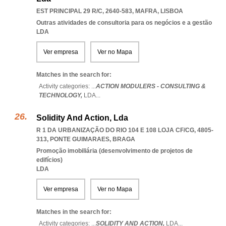
EST PRINCIPAL 29 R/C, 2640-583
,
MAFRA
,
LISBOA
Outras atividades de consultoria para os negócios e a gestão
LDA
Ver empresa
Ver no Mapa
Matches in the search for:
Activity categories: ...
ACTION MODULERS - CONSULTING &
TECHNOLOGY,
LDA
...
Solidity And Action, Lda
R 1 DA URBANIZAÇÃO DO RIO 104 E 108 LOJA CF/CG, 4805-
313
,
PONTE GUIMARAES
,
BRAGA
Promoção imobiliária (desenvolvimento de projetos de
edifícios)
LDA
Ver empresa
Ver no Mapa
Matches in the search for:
Activity categories: ...
SOLIDITY AND ACTION,
LDA
...