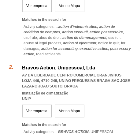
Ver empresa
Ver no Mapa
Matches in the search for:
Activity categories: ...
action d'indemnisation,
action de
reddition de comptes,
action executif,
action possessoire,
usofruto,
abus de droit,
action de déménagement,
usufruit,
abuse of legal process,
action of ejectment,
notice to quit,
for
damages,
action for accounting,
executive action,
possessory
action,
road accidents
...
Bravos Action, Unipessoal, Lda
AV DA LIBERDADE CENTRO COMERCIAL GRANJINHOS
LOJA 446, 4710-249
,
UNIAO FREGUESIAS BRAGA SAO JOSE
LAZARO JOAO SOUTO
,
BRAGA
Instalação de climatização
UNIP
Ver empresa
Ver no Mapa
Matches in the search for:
Activity categories: ...
BRAVOS ACTION,
UNIPESSOAL
...