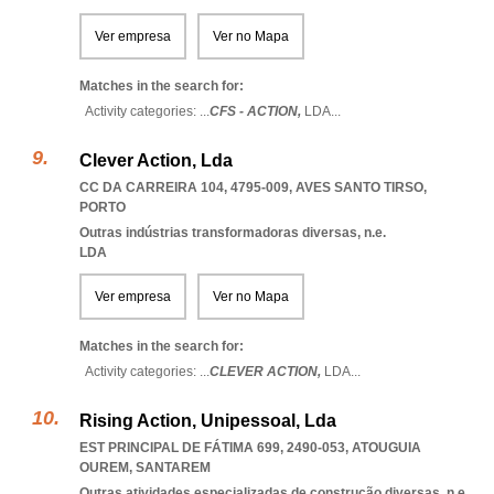
Ver empresa
Ver no Mapa
Matches in the search for:
Activity categories: ...
CFS - ACTION,
LDA
...
Clever Action, Lda
CC DA CARREIRA 104, 4795-009
,
AVES SANTO TIRSO
,
PORTO
Outras indústrias transformadoras diversas, n.e.
LDA
Ver empresa
Ver no Mapa
Matches in the search for:
Activity categories: ...
CLEVER ACTION,
LDA
...
Rising Action, Unipessoal, Lda
EST PRINCIPAL DE FÁTIMA 699, 2490-053
,
ATOUGUIA
OUREM
,
SANTAREM
Outras atividades especializadas de construção diversas, n.e.