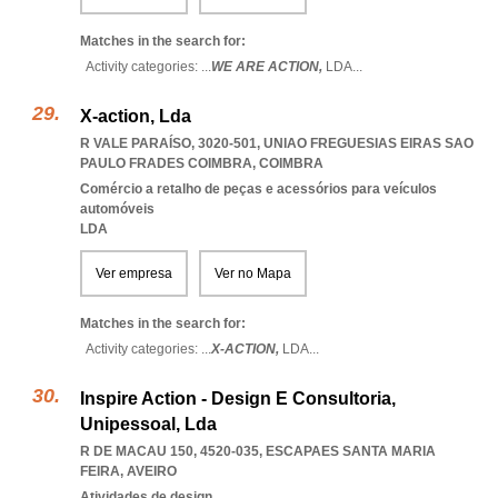
Matches in the search for:
Activity categories: ...
WE ARE ACTION,
LDA
...
X-action, Lda
R VALE PARAÍSO, 3020-501
,
UNIAO FREGUESIAS EIRAS SAO
PAULO FRADES COIMBRA
,
COIMBRA
Comércio a retalho de peças e acessórios para veículos
automóveis
LDA
Ver empresa
Ver no Mapa
Matches in the search for:
Activity categories: ...
X-ACTION,
LDA
...
Inspire Action - Design E Consultoria,
Unipessoal, Lda
R DE MACAU 150, 4520-035
,
ESCAPAES SANTA MARIA
FEIRA
,
AVEIRO
Atividades de design