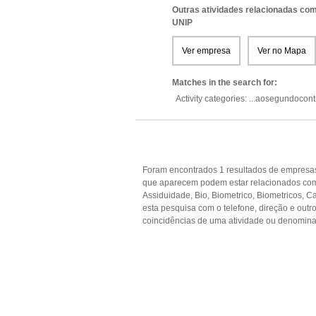
Outras atividades relacionadas com
UNIP
Ver empresa
Ver no Mapa
Matches in the search for:
Activity categories: ...
aosegundocontr
Foram encontrados 1 resultados de empresas
que aparecem podem estar relacionados com
Assiduidade, Bio, Biometrico, Biometricos, C
esta pesquisa com o telefone, direção e out
coincidências de uma atividade ou denomina