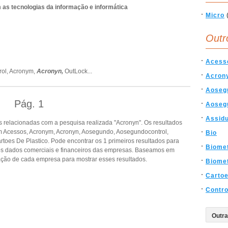
 as tecnologias da informação e informática
Micro
Outr
Acess
ol,
Acronym,
Acronyn,
OutLock
...
Acron
Aoseg
Pág.
1
Aoseg
Assid
 relacionadas com a pesquisa realizada "Acronyn". Os resultados
 Acessos, Acronym, Acronyn, Aosegundo, Aosegundocontrol,
Bio
artoes De Plastico. Pode encontrar os 1 primeiros resultados para
Biomet
ros dados comerciais e financeiros das empresas. Baseamos em
ção de cada empresa para mostrar esses resultados.
Biome
Cartoe
Contr