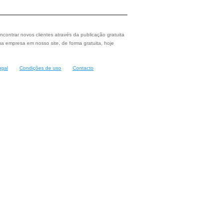
ncontrar novos clientes através da publicação gratuita
a empresa em nosso site, de forma gratuita, hoje
ugal
Condições de uso
Contacto