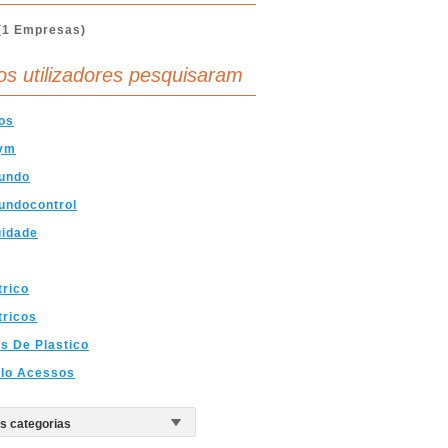
(1 Empresas)
os utilizadores pesquisaram
os
ym
undo
undocontrol
uidade
rico
tricos
s De Plastico
olo Acessos