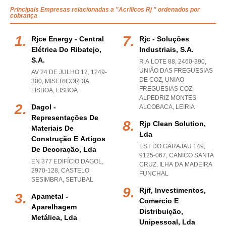
Principais Empresas relacionadas a "Acrilicos Rj " ordenados por
cobrança
Rjce Energy - Central
Rjc - Soluções
Elétrica Do Ribatejo,
Industriais, S.a.
S.a.
R A LOTE 88, 2460-390,
UNIÃO DAS FREGUESIAS
AV 24 DE JULHO 12, 1249-
DE COZ
,
UNIAO
300
,
MISERICORDIA
FREGUESIAS COZ
LISBOA
,
LISBOA
ALPEDRIZ MONTES
Dagol -
ALCOBACA
,
LEIRIA
Representações De
Rjp Clean Solution,
Materiais De
Lda
Construção E Artigos
EST DO GARAJAU 149,
De Decoração, Lda
9125-067
,
CANICO SANTA
EN 377 EDIFÍCIO DAGOL,
CRUZ
,
ILHA DA MADEIRA
2970-128
,
CASTELO
FUNCHAL
SESIMBRA
,
SETUBAL
Rjif, Investimentos,
Apametal -
Comercio E
Aparelhagem
Distribuição,
Metálica, Lda
Unipessoal, Lda