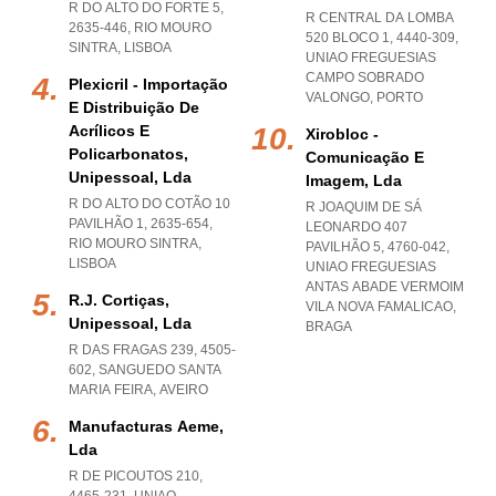
R DO ALTO DO FORTE 5,
R CENTRAL DA LOMBA
2635-446
,
RIO MOURO
520 BLOCO 1, 4440-309
,
SINTRA
,
LISBOA
UNIAO FREGUESIAS
CAMPO SOBRADO
Plexicril - Importação
VALONGO
,
PORTO
E Distribuição De
Acrílicos E
Xirobloc -
Policarbonatos,
Comunicação E
Unipessoal, Lda
Imagem, Lda
R DO ALTO DO COTÃO 10
R JOAQUIM DE SÁ
PAVILHÃO 1, 2635-654
,
LEONARDO 407
RIO MOURO SINTRA
,
PAVILHÃO 5, 4760-042
,
LISBOA
UNIAO FREGUESIAS
ANTAS ABADE VERMOIM
R.j. Cortiças,
VILA NOVA FAMALICAO
,
Unipessoal, Lda
BRAGA
R DAS FRAGAS 239, 4505-
602
,
SANGUEDO SANTA
MARIA FEIRA
,
AVEIRO
Manufacturas Aeme,
Lda
R DE PICOUTOS 210,