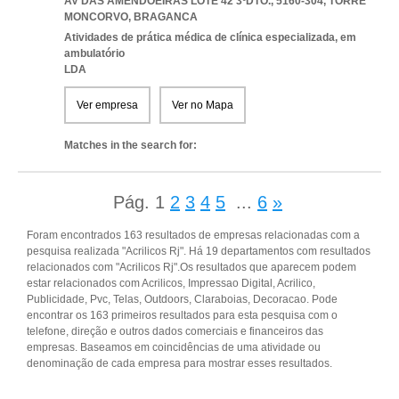
AV DAS AMENDOEIRAS LOTE 42 3ºDTO., 5160-304
,
TORRE
MONCORVO
,
BRAGANCA
Atividades de prática médica de clínica especializada, em
ambulatório
LDA
Ver empresa
Ver no Mapa
Matches in the search for:
Pág.
1
2
3
4
5
...
6
»
Foram encontrados 163 resultados de empresas relacionadas com a
pesquisa realizada "Acrilicos Rj". Há 19 departamentos com resultados
relacionados com "Acrilicos Rj".Os resultados que aparecem podem
estar relacionados com Acrilicos, Impressao Digital, Acrilico,
Publicidade, Pvc, Telas, Outdoors, Claraboias, Decoracao. Pode
encontrar os 163 primeiros resultados para esta pesquisa com o
telefone, direção e outros dados comerciais e financeiros das
empresas. Baseamos em coincidências de uma atividade ou
denominação de cada empresa para mostrar esses resultados.