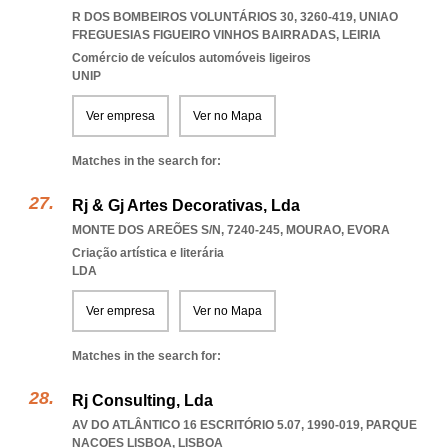
R DOS BOMBEIROS VOLUNTÁRIOS 30, 3260-419
,
UNIAO
FREGUESIAS FIGUEIRO VINHOS BAIRRADAS
,
LEIRIA
Comércio de veículos automóveis ligeiros
UNIP
Ver empresa
Ver no Mapa
Matches in the search for:
Rj & Gj Artes Decorativas, Lda
MONTE DOS AREÕES S/N, 7240-245
,
MOURAO
,
EVORA
Criação artística e literária
LDA
Ver empresa
Ver no Mapa
Matches in the search for:
Rj Consulting, Lda
AV DO ATLÂNTICO 16 ESCRITÓRIO 5.07, 1990-019
,
PARQUE
NACOES LISBOA
,
LISBOA