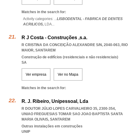
Matches in the search for:
Activity categories: ...
LISBODENTAL - FABRICA DE DENTES
ACRILICOS,
LDA
...
R J Costa - Construções ,s.a.
R CRISTINA DA CONCEIÇÃO ALEXANDRE S/N, 2040-063
,
RIO
MAIOR
,
SANTAREM
Construção de edifícios (residenciais e não residenciais)
SA
Ver empresa
Ver no Mapa
Matches in the search for:
R. J. Ribeiro, Unipessoal, Lda
R DOUTOR JÚLIO LOPES CARVALHEIRO 35, 2300-354
,
UNIAO FREGUESIAS TOMAR SAO JOAO BAPTISTA SANTA
MARIA OLIVAIS
,
SANTAREM
Outras instalações em construções
UNIP