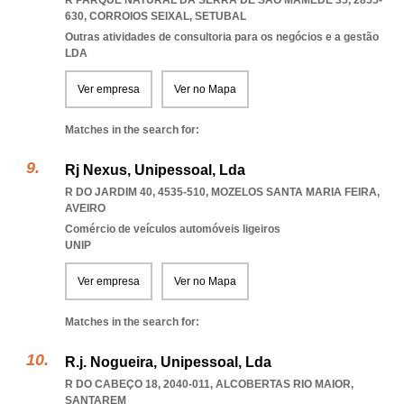
R PARQUE NATURAL DA SERRA DE SÃO MAMEDE 35, 2855-
630
,
CORROIOS SEIXAL
,
SETUBAL
Outras atividades de consultoria para os negócios e a gestão
LDA
Ver empresa
Ver no Mapa
Matches in the search for:
Rj Nexus, Unipessoal, Lda
R DO JARDIM 40, 4535-510
,
MOZELOS SANTA MARIA FEIRA
,
AVEIRO
Comércio de veículos automóveis ligeiros
UNIP
Ver empresa
Ver no Mapa
Matches in the search for:
R.j. Nogueira, Unipessoal, Lda
R DO CABEÇO 18, 2040-011
,
ALCOBERTAS RIO MAIOR
,
SANTAREM