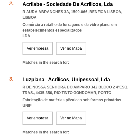
Acrilabe - Sociedade De Acrílicos, Lda
R AURA ABRANCHES 3A, 1500-066
,
BENFICA LISBOA
,
LISBOA
Comércio a retalho de ferragens e de vidro plano, em
estabelecimentos especializados
LDA
Ver empresa
Ver no Mapa
Matches in the search for:
Luzplana - Acrílicos, Unipessoal, Lda
R DE NOSSA SENHORA DO AMPARO 342 BLOCO 2 4ºESQ.
TRAS., 4435-350
,
RIO TINTO GONDOMAR
,
PORTO
Fabricação de matérias plásticas sob formas primárias
UNIP
Ver empresa
Ver no Mapa
Matches in the search for: