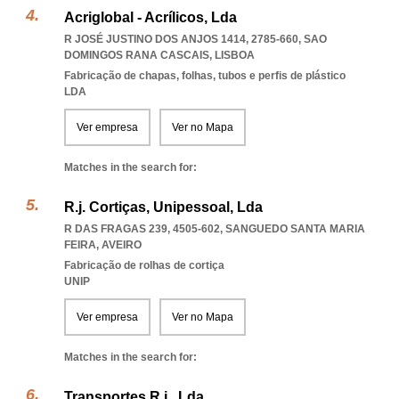
Acriglobal - Acrílicos, Lda
R JOSÉ JUSTINO DOS ANJOS 1414, 2785-660
,
SAO
DOMINGOS RANA CASCAIS
,
LISBOA
Fabricação de chapas, folhas, tubos e perfis de plástico
LDA
Ver empresa
Ver no Mapa
Matches in the search for:
R.j. Cortiças, Unipessoal, Lda
R DAS FRAGAS 239, 4505-602
,
SANGUEDO SANTA MARIA
FEIRA
,
AVEIRO
Fabricação de rolhas de cortiça
UNIP
Ver empresa
Ver no Mapa
Matches in the search for:
Transportes R.j., Lda