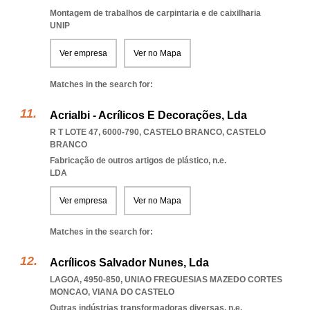
Montagem de trabalhos de carpintaria e de caixilharia
UNIP
Ver empresa
Ver no Mapa
Matches in the search for:
Acrialbi - Acrílicos E Decorações, Lda
R T LOTE 47, 6000-790
,
CASTELO BRANCO
,
CASTELO
BRANCO
Fabricação de outros artigos de plástico, n.e.
LDA
Ver empresa
Ver no Mapa
Matches in the search for:
Acrílicos Salvador Nunes, Lda
LAGOA, 4950-850
,
UNIAO FREGUESIAS MAZEDO CORTES
MONCAO
,
VIANA DO CASTELO
Outras indústrias transformadoras diversas, n.e.