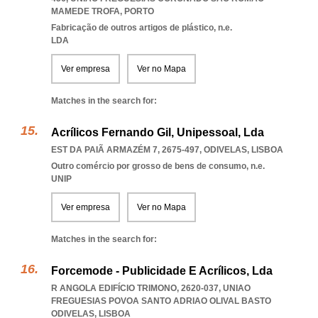
MAMEDE TROFA
,
PORTO
Fabricação de outros artigos de plástico, n.e.
LDA
Ver empresa
Ver no Mapa
Matches in the search for:
Acrílicos Fernando Gil, Unipessoal, Lda
EST DA PAIÃ ARMAZÉM 7, 2675-497
,
ODIVELAS
,
LISBOA
Outro comércio por grosso de bens de consumo, n.e.
UNIP
Ver empresa
Ver no Mapa
Matches in the search for:
Forcemode - Publicidade E Acrílicos, Lda
R ANGOLA EDIFÍCIO TRIMONO, 2620-037
,
UNIAO
FREGUESIAS POVOA SANTO ADRIAO OLIVAL BASTO
ODIVELAS
,
LISBOA