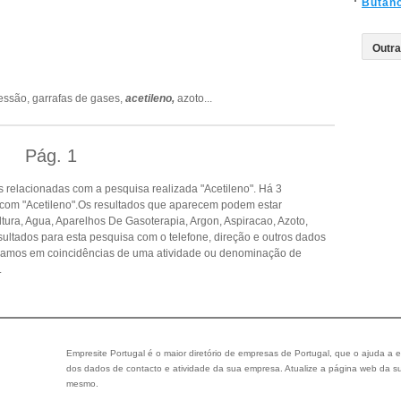
Butan
ressão,
garrafas de gases,
acetileno,
azoto
...
Pág.
1
 relacionadas com a pesquisa realizada "Acetileno". Há 3
com "Acetileno".Os resultados que aparecem podem estar
ltura, Agua, Aparelhos De Gasoterapia, Argon, Aspiracao, Azoto,
sultados para esta pesquisa com o telefone, direção e outros dados
seamos em coincidências de uma atividade ou denominação de
.
Empresite Portugal é o maior diretório de empresas de Portugal, que o ajuda a e
dos dados de contacto e atividade da sua empresa. Atualize a página web da su
mesmo.