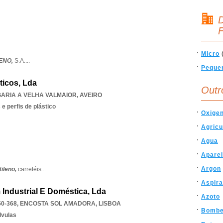
D
F
Micro
LENO,
S.A.
...
Peque
sticos, Lda
Outr
ARIA A VELHA VALMAIOR
,
AVEIRO
e perfis de plástico
Oxigen
Agricu
Agua
Aparel
Argon
tileno,
carretéis
...
Aspir
 Industrial E Doméstica, Lda
Azoto
0-368
,
ENCOSTA SOL AMADORA
,
LISBOA
Bombe
lvulas