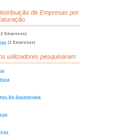
istribuição de Empresas por
aturação
(2 Empresas)
nas
(1 Empresas)
os utilizadores pesquisaram
io
ltura
hos De Gasoterapia
acao
iros