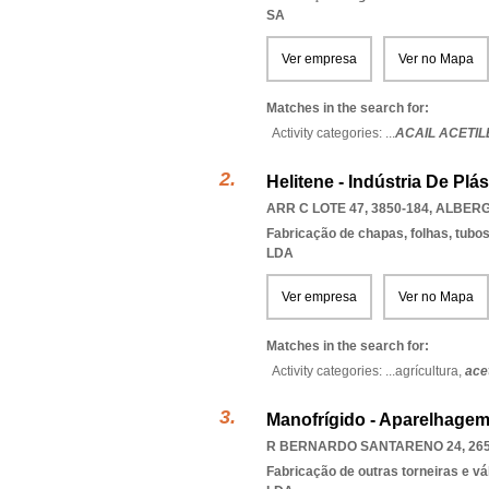
SA
Ver empresa
Ver no Mapa
Matches in the search for:
Activity categories: ...
ACAIL ACETI
Helitene - Indústria De Plá
ARR C LOTE 47, 3850-184
,
ALBERG
Fabricação de chapas, folhas, tubos 
LDA
Ver empresa
Ver no Mapa
Matches in the search for:
Activity categories: ...
agrícultura,
ace
Manofrígido - Aparelhagem
R BERNARDO SANTARENO 24, 265
Fabricação de outras torneiras e vá