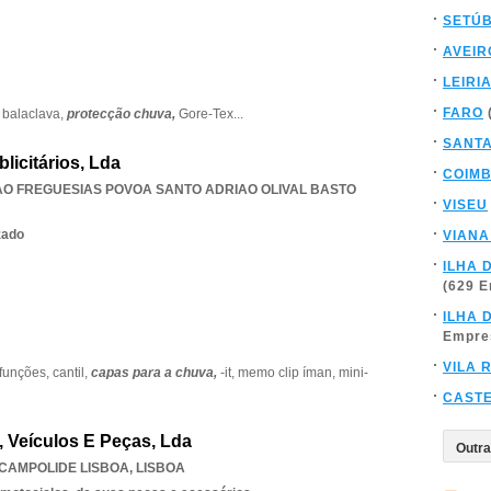
SETÚ
AVEIR
LEIRI
FARO
,
balaclava,
protecção chuva,
Gore-Tex
...
SANT
licitários, Lda
COIM
AO FREGUESIAS POVOA SANTO ADRIAO OLIVAL BASTO
VISEU
zado
VIANA
ILHA 
(629 
ILHA 
Empre
VILA 
-funções,
cantil,
capas para a chuva,
-it,
memo clip íman,
mini-
CAST
, Veículos E Peças, Lda
CAMPOLIDE LISBOA
,
LISBOA