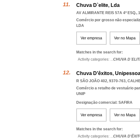
Chuva D`elite, Lda
AV ALMIRANTE REIS 57A 4º ESQ., 
Comércio por grosso não especiali
LDA
Ver empresa
Ver no Mapa
Matches in the search for:
Activity categories: ...
CHUVA D`ELIT
Chuva D'êxitos, Unipessoa
R SÃO JOÃO 402, 9370-763
,
CALHE
Comércio a retalho de vestuário pa
UNIP
Designação comercial: SAFIRA
Ver empresa
Ver no Mapa
Matches in the search for:
Activity categories: ...
CHUVA D'ÊXIT