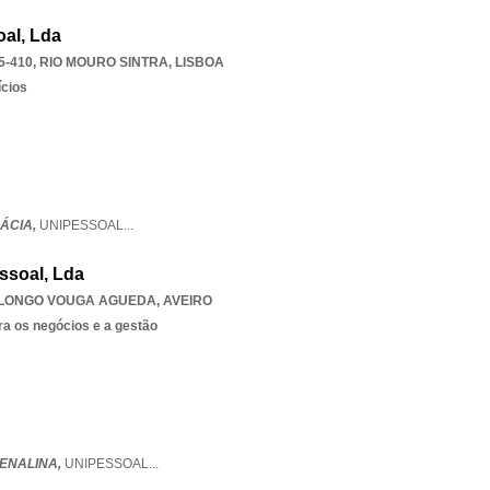
oal, Lda
5-410
,
RIO MOURO SINTRA
,
LISBOA
ícios
CÁCIA,
UNIPESSOAL
...
ssoal, Lda
LONGO VOUGA AGUEDA
,
AVEIRO
ra os negócios e a gestão
ENALINA,
UNIPESSOAL
...