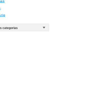
nas
s
ario