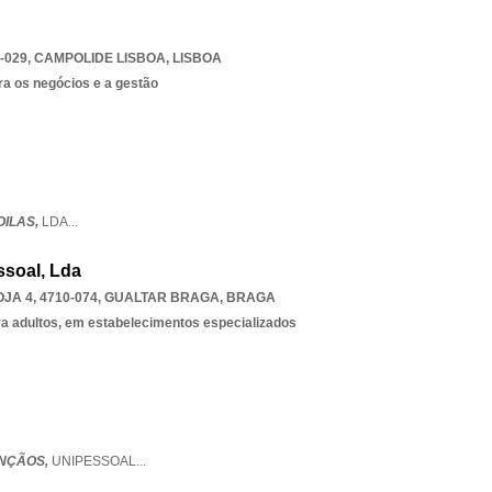
-029
,
CAMPOLIDE LISBOA
,
LISBOA
ra os negócios e a gestão
OILAS,
LDA
...
soal, Lda
JA 4, 4710-074
,
GUALTAR BRAGA
,
BRAGA
ra adultos, em estabelecimentos especializados
ENÇÃOS,
UNIPESSOAL
...