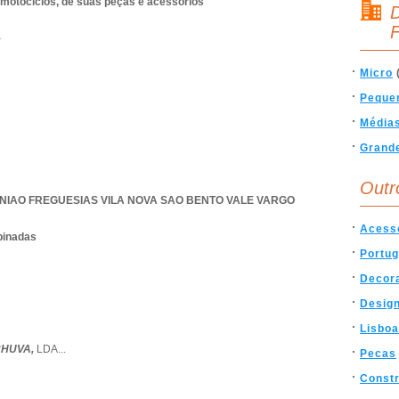
 motociclos, de suas peças e acessórios
D
F
Y
Micro
Peque
Média
Grand
Outr
NIAO FREGUESIAS VILA NOVA SAO BENTO VALE VARGO
Acess
binadas
Portug
Decor
Desig
Lisboa
CHUVA,
LDA
...
Pecas
Const