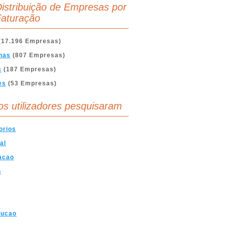
istribuição de Empresas por
aturação
(17.196 Empresas)
nas
(807 Empresas)
s
(187 Empresas)
es
(53 Empresas)
os utilizadores pesquisaram
orios
al
acao
n
rucao