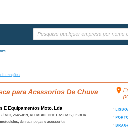
Pesquisar:
huva
informações
F
usca para Acessorios De Chuva
p
os E Equipamentos Moto, Lda
LISBO
ÉM C, 2645-019
,
ALCABIDECHE CASCAIS
,
LISBOA
PORT
 motociclos, de suas peças e acessórios
BRAG