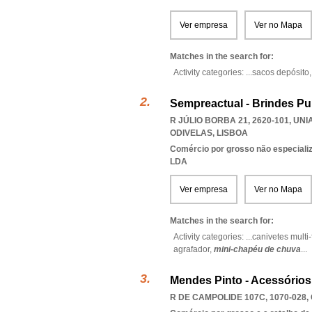
Ver empresa
Ver no Mapa
Matches in the search for:
Activity categories: ...
sacos depósito
Sempreactual - Brindes Pub
R JÚLIO BORBA 21, 2620-101
,
UNI
ODIVELAS
,
LISBOA
Comércio por grosso não especiali
LDA
Ver empresa
Ver no Mapa
Matches in the search for:
Activity categories: ...
canivetes multi
agrafador,
mini-chapéu de chuva
...
Mendes Pinto - Acessórios
R DE CAMPOLIDE 107C, 1070-028
,