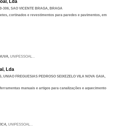
oal, Lda
0-306
,
SAO VICENTE BRAGA
,
BRAGA
petes, cortinados e revestimentos para paredes e pavimentos, em
HUVA,
UNIPESSOAL
...
al, Lda
6
,
UNIAO FREGUESIAS PEDROSO SEIXEZELO VILA NOVA GAIA
,
 ferramentas manuais e artigos para canalizações e aquecimento
ICA,
UNIPESSOAL
...