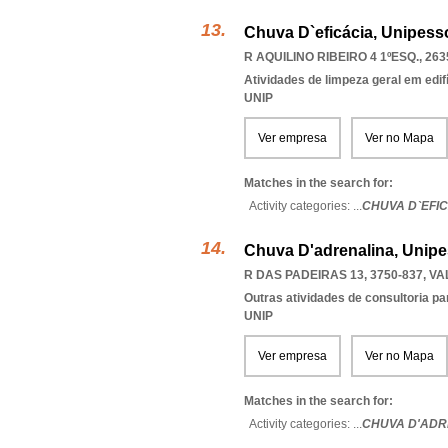
Chuva D`eficácia, Unipess
R AQUILINO RIBEIRO 4 1ºESQ., 263
Atividades de limpeza geral em edif
UNIP
Ver empresa
Ver no Mapa
Matches in the search for:
Activity categories: ...
CHUVA D`EFI
Chuva D'adrenalina, Unipe
R DAS PADEIRAS 13, 3750-837
,
VA
Outras atividades de consultoria pa
UNIP
Ver empresa
Ver no Mapa
Matches in the search for:
Activity categories: ...
CHUVA D'ADR