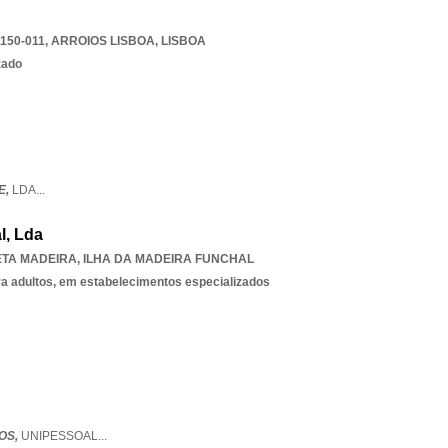
1150-011
,
ARROIOS LISBOA
,
LISBOA
zado
E,
LDA
...
l, Lda
TA MADEIRA
,
ILHA DA MADEIRA FUNCHAL
ra adultos, em estabelecimentos especializados
OS,
UNIPESSOAL
...