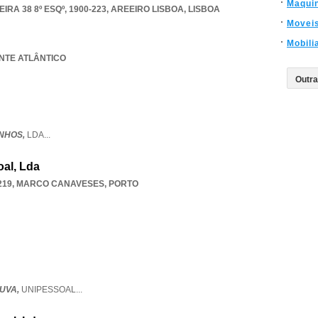
Maqui
RA 38 8º ESQº, 1900-223
,
AREEIRO LISBOA
,
LISBOA
Movei
Mobili
ANTE ATLÂNTICO
NHOS,
LDA
...
al, Lda
219
,
MARCO CANAVESES
,
PORTO
UVA,
UNIPESSOAL
...