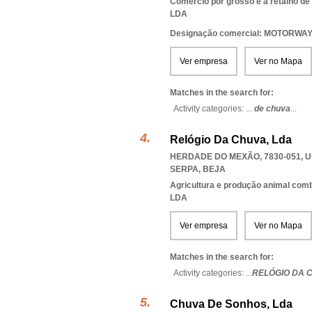
Comércio por grosso e a retalho de
LDA
Designação comercial: MOTORWA
Ver empresa
Ver no Mapa
Matches in the search for:
Activity categories: ...
de chuva
...
Relógio Da Chuva, Lda
HERDADE DO MEXÃO, 7830-051
,
U
SERPA
,
BEJA
Agricultura e produção animal com
LDA
Ver empresa
Ver no Mapa
Matches in the search for:
Activity categories: ...
RELÓGIO DA 
Chuva De Sonhos, Lda